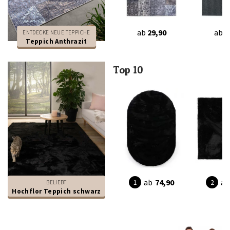
ab
29,90
ab
2
ENTDECKE NEUE TEPPICHE
Teppich Anthrazit
Top 10
ab
74,90
ab
BELIEBT
Hochflor Teppich schwarz