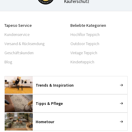
Käuferschutz
Tapeso Service
Beliebte Kategorien
Kundenservice
Hochflor Teppich
Versand & Rücksendung
Outdoor Teppich
Geschäftskunden
Vintage Teppich
Blog
Kinderteppich
Trends & Inspiration
Tipps & Pflege
Hometour