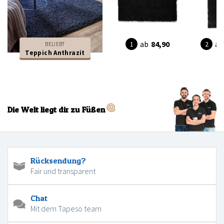
ab
84,90
ab
BELIEBT
Teppich Anthrazit
Die Welt liegt dir zu Füßen
Rücksendung?
Fair und transparent
Chat
Mit dem Tapeso team