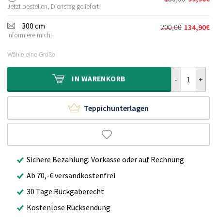
Ursprünglic
Aktueller
110,00€
74,90€.
Jetzt bestellen, Dienstag geliefert
Preis
Preis
war:
ist:
300 cm
200,00
134,90
€
Ursprünglich
Aktueller
150,00€
99,90€.
Informiere mich!
Preis
Preis
war:
ist:
Wähle eine Größe
200,00€
134,90€.
Schlingentepp
IN
WARENKORB
Teppichunterlagen
Sichere Bezahlung: Vorkasse oder auf Rechnung
Ab 70,-€ versandkostenfrei
30 Tage Rückgaberecht
Kostenlose Rücksendung