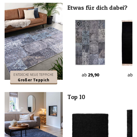
Etwas für dich dabei?
ab
29,90
ab
4
ENTDECKE NEUE TEPPICHE
Großer Teppich
Top 10