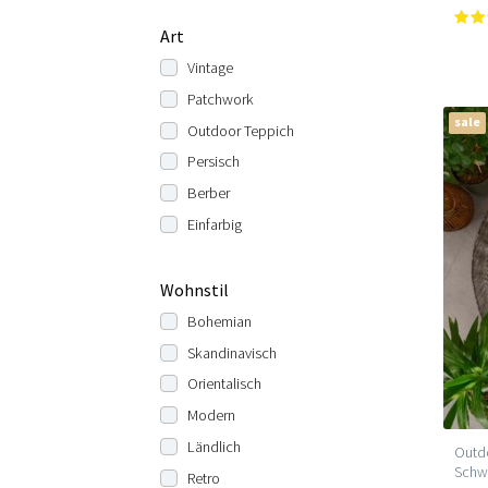
Art
Vintage
Patchwork
sale
Outdoor Teppich
Persisch
Berber
Einfarbig
Wohnstil
Bohemian
Skandinavisch
Orientalisch
Modern
Ländlich
Outdo
Schw
Retro