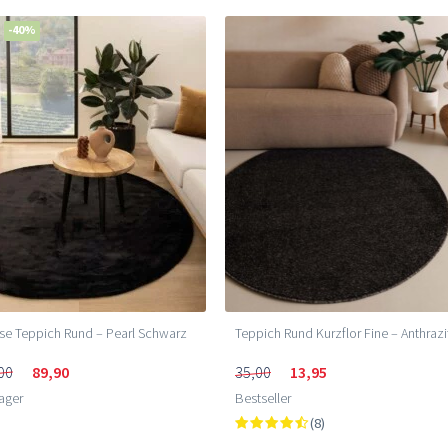
-40%
se Teppich Rund – Pearl Schwarz
Teppich Rund Kurzflor Fine – Anthrazi
00
89,90
35,00
13,95
ager
Bestseller
(8)