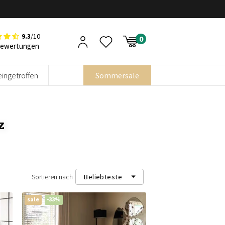
9.3
/10
Bewertungen
eingetroffen
Sommersale
z
Sortieren nach
Beliebteste
sale
-33%
Beliebteste
Neueste