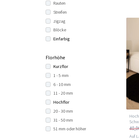
Rauten
Streifen
zigzag
Blöcke
Einfarbig
Florhöhe
Kurzflor
1 - 5 mm
6 - 10 mm
11 - 20 mm
Hochflor
20 - 30 mm
Hochf
31 - 50 mm
Schw
40,0
51 mm oder höher
Auf L