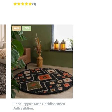
(3)
sale
-70%
Boho Teppich Rund Hochflor Artisan –
Anthrazit/Bunt