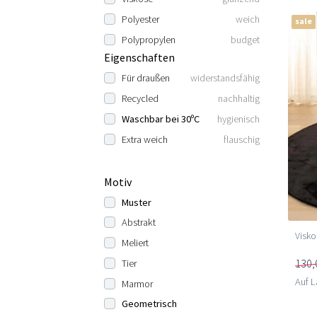
Polyester
weich
sale
Polypropylen
budget
Eigenschaften
Für draußen
widerstandsfähig
Recycled
nachhaltig
Waschbar bei 30ºC
hygienisch
Extra weich
flauschig
Motiv
Muster
Abstrakt
Visko
Meliert
130,
Tier
Auf L
Marmor
Geometrisch