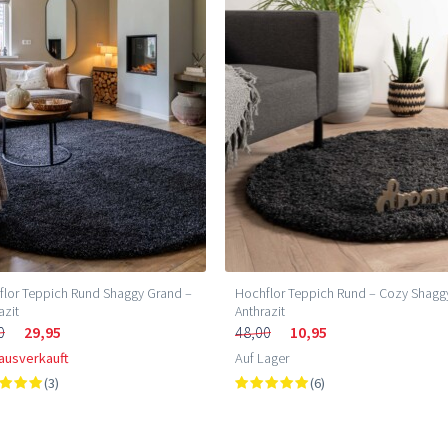
lor Teppich Rund Shaggy Grand –
Hochflor Teppich Rund – Cozy Shagg
azit
Anthrazit
0
29,95
48,00
10,95
 ausverkauft
Auf Lager
(3)
(6)