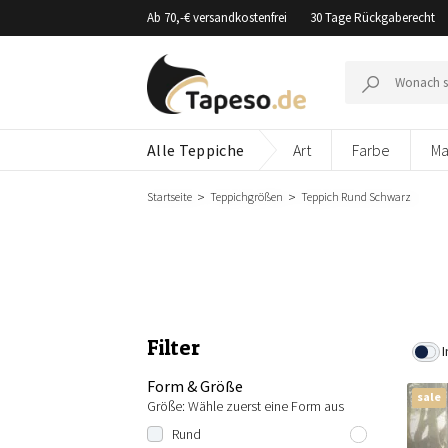
Zusammenbruch
Ab 70,-€ versandkostenfrei
30 Tage Rückgaberecht
Suche
nach:
Alle Teppiche
Art
Farbe
Ma
Startseite
Teppichgrößen
Teppich Rund Schwarz
Filter
I
Form & Größe
sale
Größe: Wähle zuerst eine Form aus
Rund