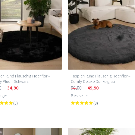
ch Rund Flauschig Hochflor –
Teppich Rund Flauschig Hochflor –
y Plus – Schwarz
Comfy Deluxe Dunkelgrau
0
34,90
90,00
49,90
ager
Bestseller
(5)
(3)