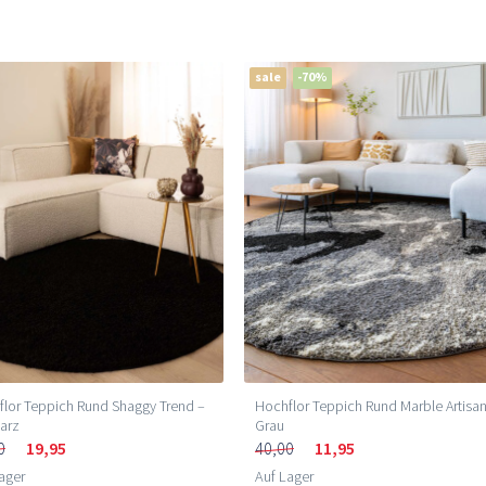
sale
-70%
Hochflor Teppich Rund Marble Artisan
lor Teppich Rund Shaggy Trend –
Grau
arz
40,00
11,95
0
19,95
Auf Lager
ager