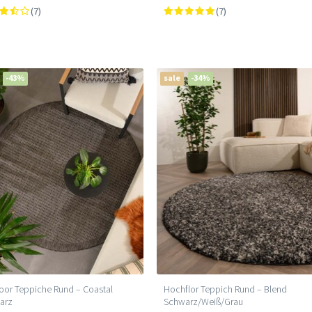
(7)
(7)
-43%
sale
-34%
or Teppiche Rund – Coastal
Hochflor Teppich Rund – Blend
arz
Schwarz/Weiß/Grau