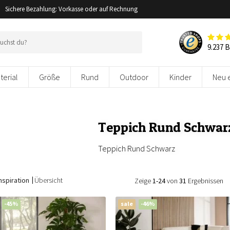
Sichere Bezahlung: Vorkasse oder auf Rechnung
9.237 
terial
Größe
Rund
Outdoor
Kinder
Neu 
Teppich Rund Schwar
Teppich Rund Schwarz
nspiration
Übersicht
Zeige
1-24
von
31
Ergebnissen
-45%
sale
-46%