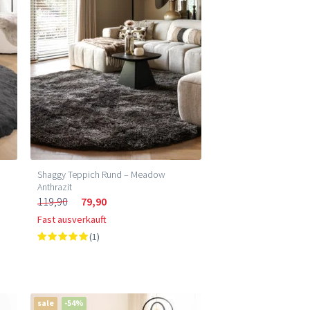
Niedrigster Preis (m²)
Höchster Preis (m²)
Shaggy Teppich Rund – Meadow
Anthrazit
119,90
79,90
Fast ausverkauft
(1)
sale
-54%