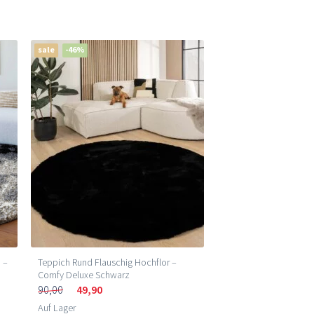
sale
-46%
 –
Teppich Rund Flauschig Hochflor –
Comfy Deluxe Schwarz
90,00
49,90
Auf Lager