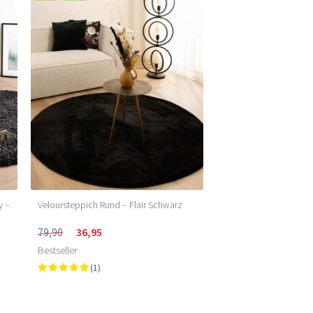
y –
Veloursteppich Rund – Flair Schwarz
79,90
36,95
Bestseller
(1)