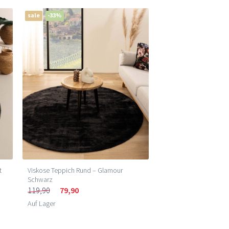
sale
-33%
t
Viskose Teppich Rund – Glamour
Schwarz
119,90
79,90
Auf Lager