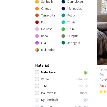
Senfgelb
Dunkelblau
Orange
Marineblau
Terrakotta
Petrol
Rot
Türkis
Hellrosa
Grün
Rosa
Olivgrün
Lila
Jadegrün
Multicolor
Material
Hochf
Naturfaser
Anthr
45,0
Wolle
natürlich
Fast
Jute
robust
Baumwolle
frisch
Synthetisch
Viskose
glänzend