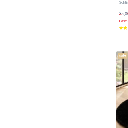
Schli
35,0
Fast
sale