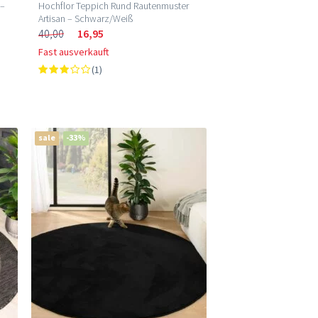
Hochflor Teppich Rund Rautenmuster
 –
Artisan – Schwarz/Weiß
40,00
16,95
Fast ausverkauft
(1)
sale
-33%