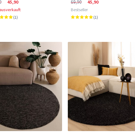
0
45,90
69,90
45,90
 ausverkauft
Bestseller
(1)
(1)