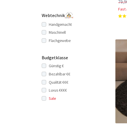
79,9
Fast
Webtechnik
Handgemacht
Maschinell
Flachgewebe
Budgetklasse
Günstig €
Bezahlbar €€
Qualität €€€
Luxus €€€€
Sale