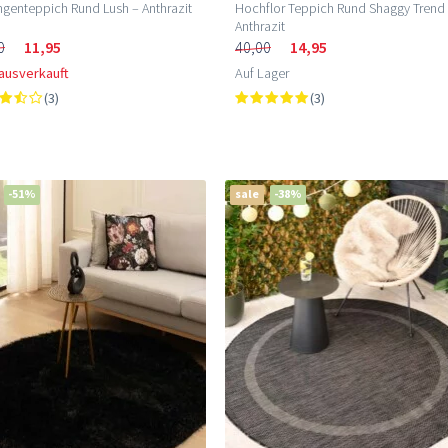
ngenteppich Rund Lush – Anthrazit
Hochflor Teppich Rund Shaggy Trend
Anthrazit
0
11,95
40,00
14,95
 ausverkauft
Auf Lager
(3)
(3)
-51%
sale
-38%