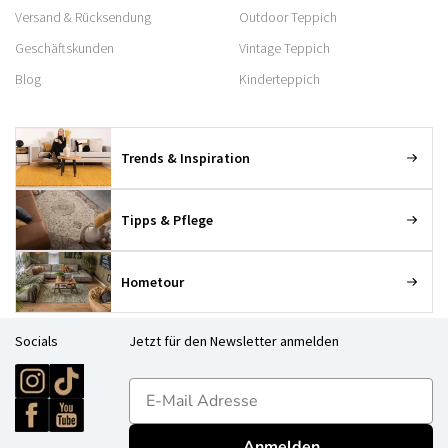
Versand & Rücksendung
Outdoor Teppich
Geschäftskunden
Vintage Teppich
Blog
Kinderteppich
Trends & Inspiration
Tipps & Pflege
Hometour
Socials
Jetzt für den Newsletter anmelden
E-mailadres
Anmelden