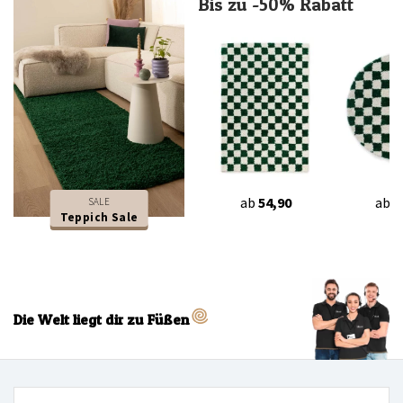
Bis zu -50% Rabatt
ab
54,90
ab
4
SALE
Teppich Sale
Die Welt liegt dir zu Füßen