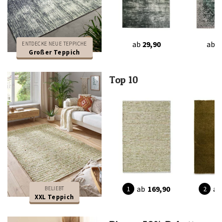
ab
29,90
ab
2
ENTDECKE NEUE TEPPICHE
Großer Teppich
Top 10
ab
169,90
ab
BELIEBT
XXL Teppich