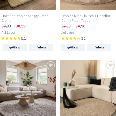
Hochflor Teppich Shaggy Grand –
Teppich Rund Flauschig Hochflor –
Creme
Comfy Plus – Taupe
60,00
30,95
59,90
34,90
Auf Lager
Auf Lager
(12)
(32)
▴
▴
▴
▴
größe
farbe
größe
farbe