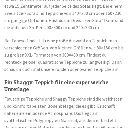
etwa 15 Zentimeter auf jeder Seite des Sofas liegt. Bei einem
Zweisitzer-Sofa sind Teppiche von 140×200 cm oder 160×230
cm gängige Optionen. Hast du ein Dreisitzer-Sofa? Dann sind
die üblichen Größen 200×300 cm und 240×340 cm.
Bei Tapeso findest du eine große Auswahl an Teppichen in
verschiedenen Größen. Von kleinen Größen wie 80×150 cm bis
zu großen XXL-Formaten von 300×400 cm. Findest du
rechteckige oder quadratische Teppiche zu langweilig? Dann
schau dir doch mal unsere runden oder ovalen Teppiche an!
Ein Shaggy-Teppich für eine super weiche
Unterlage
Flauschige Teppiche und Shaggy Teppiche sind die weichsten
und komfortabelsten Bodenbeläge, die es gibt. Er schafft
daher eine einladende Atmosphäre. Das liegt am
synthetischen Polypropylen Material, aus dem er besteht.
Die Fasern dieses Materials werden maschinell zu Filamenten