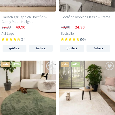
Flauschiger Teppich Hochflor –
Hochflor Teppich Classic – Creme
Comfy Plus – Hellgrau
79,90
49,90
40,00
24,90
Auf Lager
Bestseller
(64)
(50)
▴
▴
▴
▴
größe
farbe
größe
farbe
sale
-42%
sale
-41%