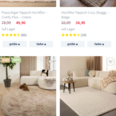
Flauschiger Teppich Hochflor –
Hochflor Teppich Cozy Shaggy –
Comfy Plus – Creme
Beige
79,90
49,90
55,00
36,95
Auf Lager
Auf Lager
(80)
(39)
▴
▴
▴
▴
größe
farbe
größe
farbe
sale
-42%