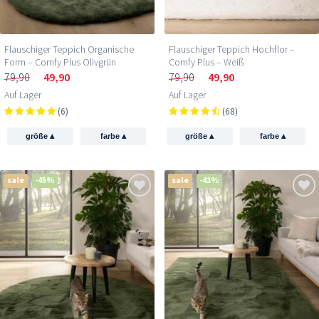
Flauschiger Teppich Organische
Flauschiger Teppich Hochflor –
Form – Comfy Plus Olivgrün
Comfy Plus – Weiß
79,90
49,90
79,90
49,90
Auf Lager
Auf Lager
(6)
(68)
▴
▴
▴
▴
größe
farbe
größe
farbe
sale
-45%
sale
-41%