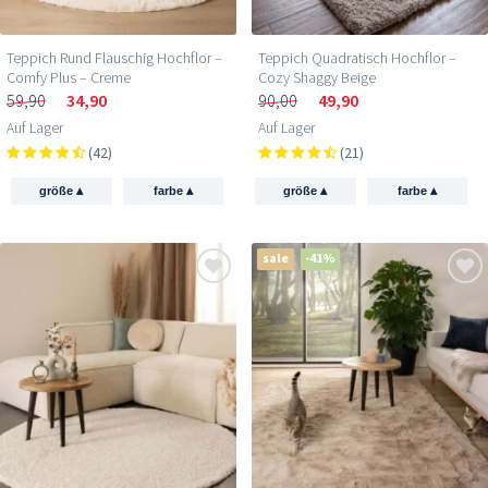
Teppich Rund Flauschig Hochflor –
Teppich Quadratisch Hochflor –
Comfy Plus – Creme
Cozy Shaggy Beige
59,90
34,90
90,00
49,90
Auf Lager
Auf Lager
(42)
(21)
▴
▴
▴
▴
größe
farbe
größe
farbe
sale
-41%