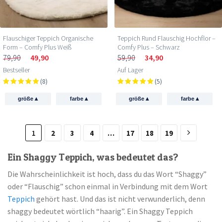
Flauschiger Teppich Organische
Teppich Rund Flauschig Hochflor –
Form – Comfy Plus Weiß
Comfy Plus – Schwarz
79,90
49,90
59,90
34,90
Bestseller
Auf Lager
(8)
(5)
▴
▴
▴
▴
größe
farbe
größe
farbe
1
2
3
4
…
17
18
19
Ein Shaggy Teppich, was bedeutet das?
Die Wahrscheinlichkeit ist hoch, dass du das Wort “Shaggy”
oder “Flauschig” schon einmal in Verbindung mit dem Wort
Teppich
gehört hast. Und das ist nicht verwunderlich, denn
shaggy bedeutet wörtlich “haarig”. Ein Shaggy Teppich