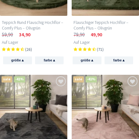
Teppich Rund Flauschig Hochflor –
Flauschiger Teppich Hochflor –
Comfy Plus – Olivgrün
Comfy Plus – Olivgrün
59,90
34,90
79,90
49,90
Auf Lager
Auf Lager
(26)
(71)
▴
▴
▴
▴
größe
farbe
größe
farbe
sale
-41%
sale
-41%