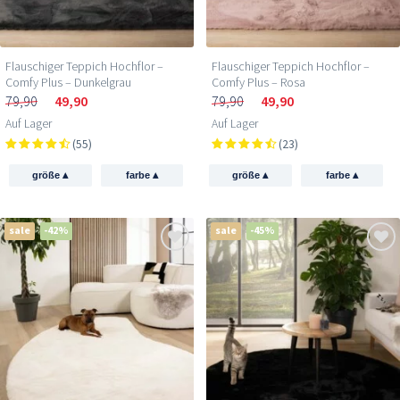
Flauschiger Teppich Hochflor –
Flauschiger Teppich Hochflor –
Comfy Plus – Dunkelgrau
Comfy Plus – Rosa
79,90
49,90
79,90
49,90
Auf Lager
Auf Lager
(55)
(23)
▴
▴
▴
▴
größe
farbe
größe
farbe
sale
-42%
sale
-45%