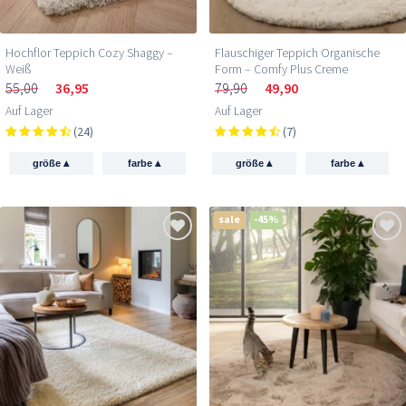
Hochflor Teppich Cozy Shaggy –
Flauschiger Teppich Organische
Weiß
Form – Comfy Plus Creme
55,00
36,95
79,90
49,90
Auf Lager
Auf Lager
(24)
(7)
▴
▴
▴
▴
größe
farbe
größe
farbe
sale
-45%