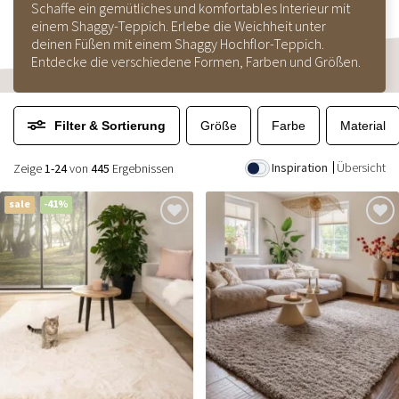
Schaffe ein gemütliches und komfortables Interieur mit
einem Shaggy-Teppich. Erlebe die Weichheit unter
deinen Füßen mit einem Shaggy Hochflor-Teppich.
Entdecke die verschiedene Formen, Farben und Größen.
Filter & Sortierung
Größe
Farbe
Material
Inspiration
Übersicht
Zeige
1-24
von
445
Ergebnissen
sale
-41%