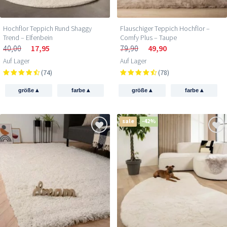
Hochflor Teppich Rund Shaggy
Flauschiger Teppich Hochflor –
Trend – Elfenbein
Comfy Plus – Taupe
40,00
17,95
79,90
49,90
Auf Lager
Auf Lager
(74)
(78)
▴
▴
▴
▴
größe
farbe
größe
farbe
sale
-42%