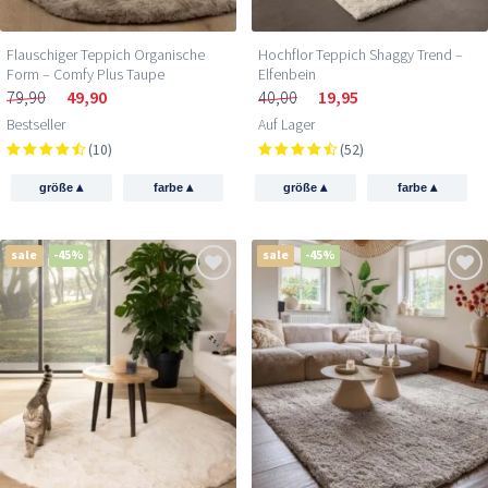
Flauschiger Teppich Organische
Hochflor Teppich Shaggy Trend –
Form – Comfy Plus Taupe
Elfenbein
79,90
49,90
40,00
19,95
Bestseller
Auf Lager
(10)
(52)
▴
▴
▴
▴
größe
farbe
größe
farbe
sale
-45%
sale
-45%