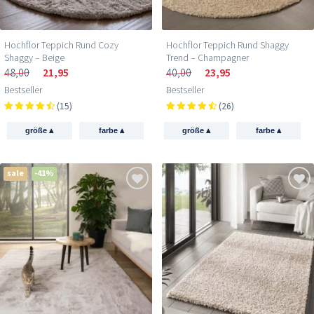
Hochflor Teppich Rund Cozy
Hochflor Teppich Rund Shaggy
Shaggy – Beige
Trend – Champagner
48,00
21,95
40,00
23,95
Bestseller
Bestseller
(15)
(26)
▴
▴
▴
▴
größe
farbe
größe
farbe
sale
-41%