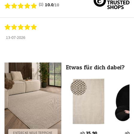
(1)
10.0
/10
13-07-2026
Etwas für dich dabei?
ab
35,90
ab
3
ENTDECKE NEUE TEPPICHE