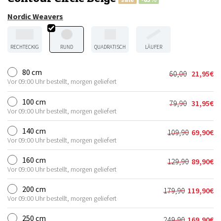
Nordic Weavers
RECHTECKIG
RUND
QUADRATISCH
LÄUFER
80 cm
60,00
21,95
€
Ursprünglic
Aktueller
Vor 09:00 Uhr bestellt, morgen geliefert
Preis
Preis
war:
ist:
100 cm
79,90
31,95
€
Ursprünglic
Aktueller
60,00€
21,95€.
Vor 09:00 Uhr bestellt, morgen geliefert
Preis
Preis
war:
ist:
140 cm
109,90
69,90
€
Ursprünglic
Aktueller
79,90€
31,95€.
Vor 09:00 Uhr bestellt, morgen geliefert
Preis
Preis
war:
ist:
160 cm
129,90
89,90
€
Ursprünglic
Aktueller
109,90€
69,90€.
Vor 09:00 Uhr bestellt, morgen geliefert
Preis
Preis
war:
ist:
200 cm
179,90
119,90
€
Ursprünglich
Aktueller
129,90€
89,90€.
Vor 09:00 Uhr bestellt, morgen geliefert
Preis
Preis
war:
ist:
250 cm
249,90
169,90
€