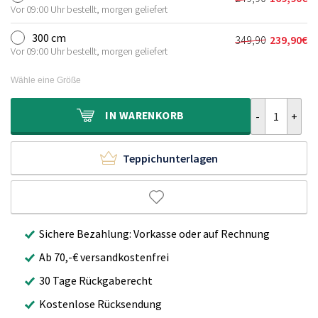
Ursprünglich
Aktueller
179,90€
119,90€.
Vor 09:00 Uhr bestellt, morgen geliefert
Preis
Preis
war:
ist:
300 cm
349,90
239,90
€
Ursprünglich
Aktueller
249,90€
169,90€.
Vor 09:00 Uhr bestellt, morgen geliefert
Preis
Preis
war:
ist:
Wähle eine Größe
349,90€
239,90€.
Teppich Rund 
IN
WARENKORB
Teppichunterlagen
Sichere Bezahlung: Vorkasse oder auf Rechnung
Ab 70,-€ versandkostenfrei
30 Tage Rückgaberecht
Kostenlose Rücksendung