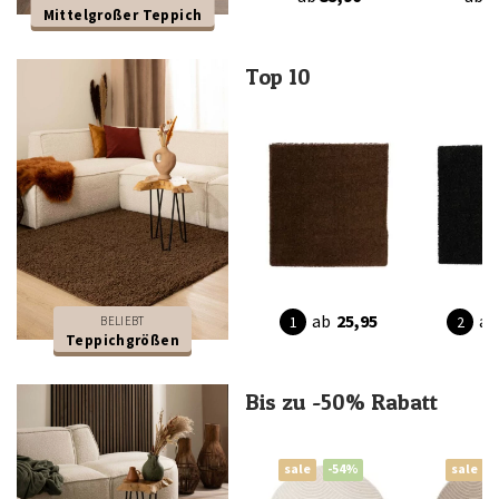
Mittelgroßer Teppich
Top 10
ab
25,95
ab
BELIEBT
Teppichgrößen
Bis zu -50% Rabatt
sale
-54%
sale