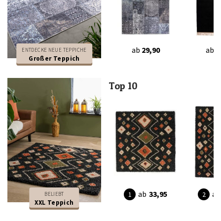
ab
29,90
ab
4
ENTDECKE NEUE TEPPICHE
Großer Teppich
Top 10
ab
33,95
ab
BELIEBT
XXL Teppich