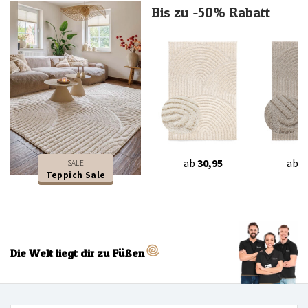
Bis zu -50% Rabatt
ab
30,95
ab
3
SALE
Teppich Sale
Die Welt liegt dir zu Füßen