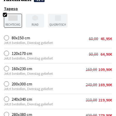
Tapeso
RECHTECKIG
RUND
QUADRATISCH
80x150 cm
60,00
45,95
€
Ursprünglic
Aktueller
Jetzt bestellen, Dienstag geliefert
Preis
Preis
war:
ist:
120x170 cm
90,00
64,90
€
Ursprünglic
Aktueller
60,00€
45,95€.
Jetzt bestellen, Dienstag geliefert
Preis
Preis
war:
ist:
160x230 cm
160,00
109,90
€
Ursprünglich
Aktueller
90,00€
64,90€.
Jetzt bestellen, Dienstag geliefert
Preis
Preis
war:
ist:
200x300 cm
240,00
169,90
€
Ursprünglich
Aktueller
160,00€
109,90€.
Jetzt bestellen, Dienstag geliefert
Preis
Preis
war:
ist:
240x340 cm
310,00
219,90
€
Ursprünglich
Aktueller
240,00€
169,90€.
Jetzt bestellen, Dienstag geliefert
Preis
Preis
war:
ist:
280x380 cm
400,00
279,90
€