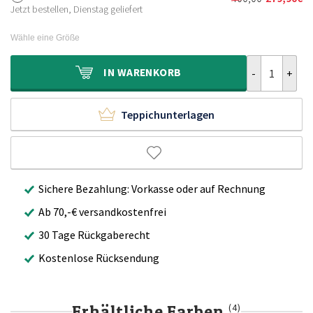
Ursprünglich
Aktueller
310,00€
219,90€.
Jetzt bestellen, Dienstag geliefert
Preis
Preis
war:
ist:
Wähle eine Größe
400,00€
279,90€.
Hochflor Tepp
IN
WARENKORB
Teppichunterlagen
Sichere Bezahlung: Vorkasse oder auf Rechnung
Ab 70,-€ versandkostenfrei
30 Tage Rückgaberecht
Kostenlose Rücksendung
Erhältliche Farben
(4)