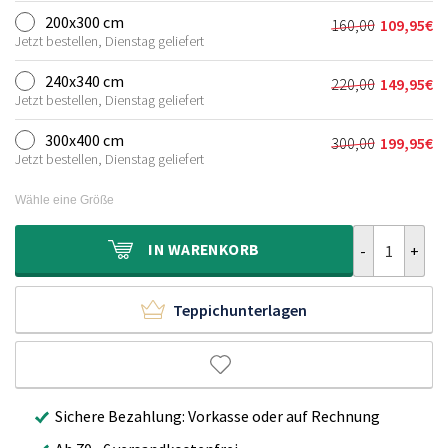
war:
ist:
200x300 cm
160,00
109,95
€
Ursprünglich
Aktueller
105,00€
74,95€.
Jetzt bestellen, Dienstag geliefert
Preis
Preis
war:
ist:
240x340 cm
220,00
149,95
€
Ursprünglich
Aktueller
160,00€
109,95€.
Jetzt bestellen, Dienstag geliefert
Preis
Preis
war:
ist:
300x400 cm
300,00
199,95
€
Ursprünglich
Aktueller
220,00€
149,95€.
Jetzt bestellen, Dienstag geliefert
Preis
Preis
war:
ist:
Wähle eine Größe
300,00€
199,95€.
Kurzflor Teppi
IN
WARENKORB
Teppichunterlagen
Sichere Bezahlung: Vorkasse oder auf Rechnung