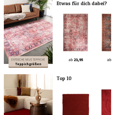
Etwas für dich dabei?
ab
23,95
ab
2
ENTDECKE NEUE TEPPICHE
Teppichgrößen
Top 10