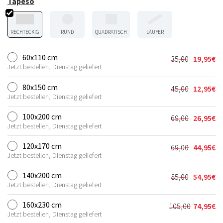
Tapeso
RECHTECKIG
RUND
QUADRATISCH
LÄUFER
60x110 cm
35,00
19,95
€
Ursprünglic
Aktueller
Jetzt bestellen, Dienstag geliefert
Preis
Preis
war:
ist:
80x150 cm
45,00
12,95
€
Ursprünglic
Aktueller
35,00€
19,95€.
Jetzt bestellen, Dienstag geliefert
Preis
Preis
war:
ist:
100x200 cm
69,00
26,95
€
Ursprünglic
Aktueller
45,00€
12,95€.
Jetzt bestellen, Dienstag geliefert
Preis
Preis
war:
ist:
120x170 cm
69,00
44,95
€
Ursprünglic
Aktueller
69,00€
26,95€.
Jetzt bestellen, Dienstag geliefert
Preis
Preis
war:
ist:
140x200 cm
85,00
54,95
€
Ursprünglic
Aktueller
69,00€
44,95€.
Jetzt bestellen, Dienstag geliefert
Preis
Preis
war:
ist:
160x230 cm
105,00
74,95
€
Ursprünglic
Aktueller
85,00€
54,95€.
Jetzt bestellen, Dienstag geliefert
Preis
Preis