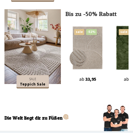
Bis zu -50% Rabatt
sale
-51%
sale
ab
33,95
ab
4
SALE
Teppich Sale
Die Welt liegt dir zu Füßen