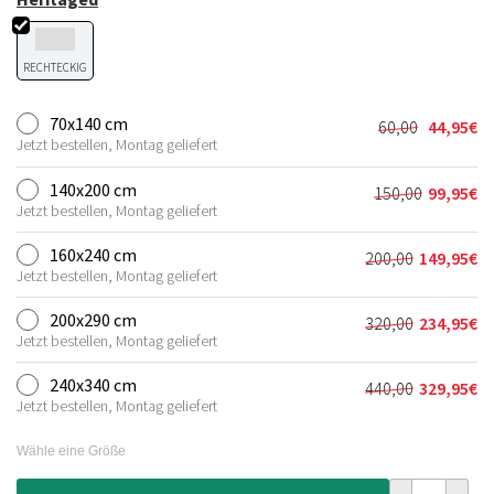
RECHTECKIG
70x140 cm
60,00
44,95
€
Ursprünglic
Aktueller
Jetzt bestellen, Montag geliefert
Preis
Preis
war:
ist:
140x200 cm
150,00
99,95
€
Ursprünglic
Aktueller
60,00€
44,95€.
Jetzt bestellen, Montag geliefert
Preis
Preis
war:
ist:
160x240 cm
200,00
149,95
€
Ursprünglich
Aktueller
150,00€
99,95€.
Jetzt bestellen, Montag geliefert
Preis
Preis
war:
ist:
200x290 cm
320,00
234,95
€
Ursprünglich
Aktueller
200,00€
149,95€.
Jetzt bestellen, Montag geliefert
Preis
Preis
war:
ist:
240x340 cm
440,00
329,95
€
Ursprünglich
Aktueller
320,00€
234,95€.
Jetzt bestellen, Montag geliefert
Preis
Preis
war:
ist:
Wähle eine Größe
440,00€
329,95€.
Vintage Teppic