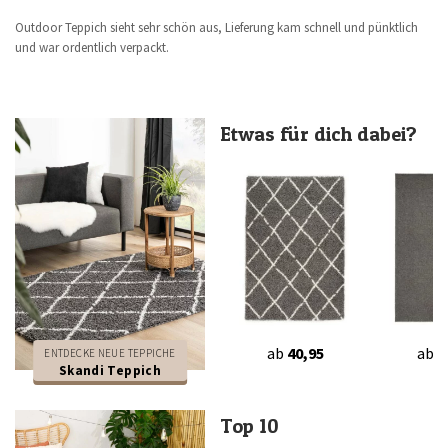
Outdoor Teppich sieht sehr schön aus, Lieferung kam schnell und pünktlich
und war ordentlich verpackt.
Etwas für dich dabei?
ab
40,95
ab
1
ENTDECKE NEUE TEPPICHE
Skandi Teppich
Top 10