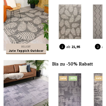
ab
21,95
ab
BELIEBT
Jute Teppich Outdoor
Bis zu -50% Rabatt
sale
-63%
sale