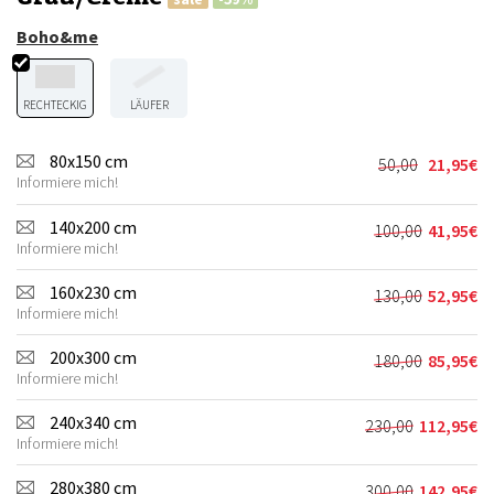
Boho&me
RECHTECKIG
LÄUFER
80x150 cm
50,00
21,95
€
Ursprünglic
Aktueller
Informiere mich!
Preis
Preis
war:
ist:
140x200 cm
100,00
41,95
€
Ursprünglic
Aktueller
50,00€
21,95€.
Informiere mich!
Preis
Preis
war:
ist:
160x230 cm
130,00
52,95
€
Ursprünglic
Aktueller
100,00€
41,95€.
Informiere mich!
Preis
Preis
war:
ist:
200x300 cm
180,00
85,95
€
Ursprünglic
Aktueller
130,00€
52,95€.
Informiere mich!
Preis
Preis
war:
ist:
240x340 cm
230,00
112,95
€
Ursprünglich
Aktueller
180,00€
85,95€.
Informiere mich!
Preis
Preis
war:
ist:
280x380 cm
300,00
142,95
€