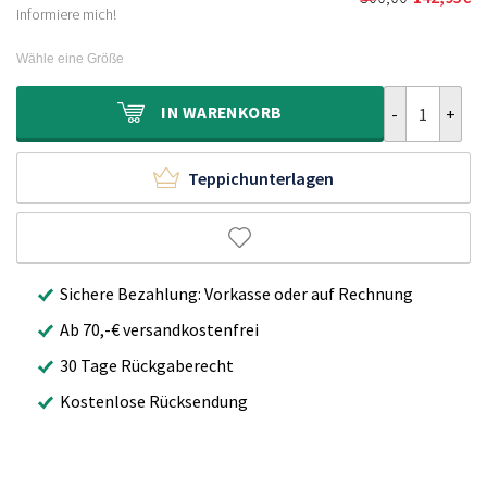
Ursprünglich
Aktueller
230,00€
112,95€.
Informiere mich!
Preis
Preis
war:
ist:
Wähle eine Größe
300,00€
142,95€.
Outdoor Teppi
IN
WARENKORB
Teppichunterlagen
Sichere Bezahlung: Vorkasse oder auf Rechnung
Ab 70,-€ versandkostenfrei
30 Tage Rückgaberecht
Kostenlose Rücksendung