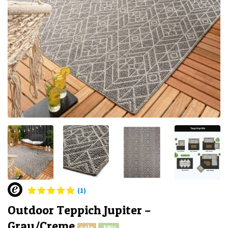
(1)
Outdoor Teppich Jupiter –
Grau/Creme
sale
-59%