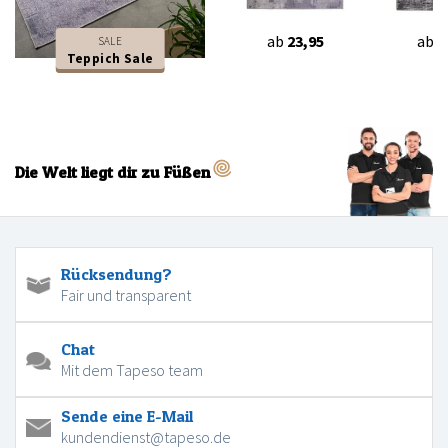
ab
23,95
ab
2
SALE
Teppich Sale
Die Welt liegt dir zu Füßen
Rücksendung?
Fair und transparent
Chat
Mit dem Tapeso team
Sende eine E-Mail
kundendienst@tapeso.de