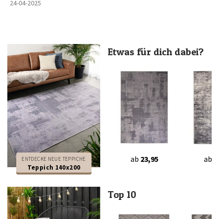
24-04-2025
Etwas für dich dabei?
ab
23,95
ab
2
ENTDECKE NEUE TEPPICHE
Teppich 140x200
Top 10