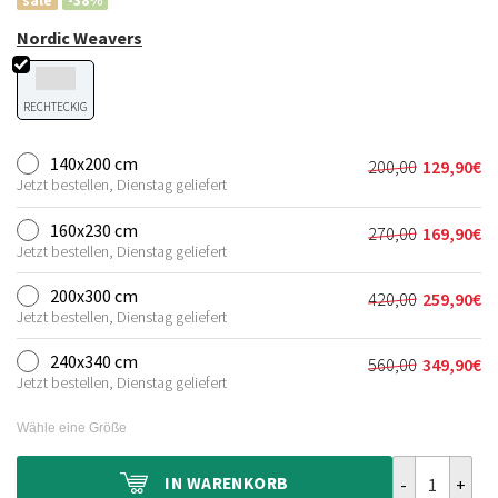
sale
-38%
Nordic Weavers
RECHTECKIG
140x200 cm
200,00
129,90
€
Ursprünglich
Aktueller
Jetzt bestellen, Dienstag geliefert
Preis
Preis
war:
ist:
160x230 cm
270,00
169,90
€
Ursprünglich
Aktueller
200,00€
129,90€.
Jetzt bestellen, Dienstag geliefert
Preis
Preis
war:
ist:
200x300 cm
420,00
259,90
€
Ursprünglich
Aktueller
270,00€
169,90€.
Jetzt bestellen, Dienstag geliefert
Preis
Preis
war:
ist:
240x340 cm
560,00
349,90
€
Ursprünglich
Aktueller
420,00€
259,90€.
Jetzt bestellen, Dienstag geliefert
Preis
Preis
war:
ist:
Wähle eine Größe
560,00€
349,90€.
Wollteppich -
IN
WARENKORB