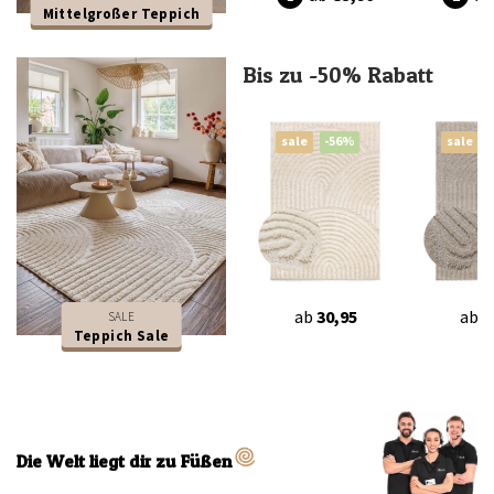
Mittelgroßer Teppich
Bis zu -50% Rabatt
sale
-56%
sale
ab
30,95
ab
3
SALE
Teppich Sale
Die Welt liegt dir zu Füßen