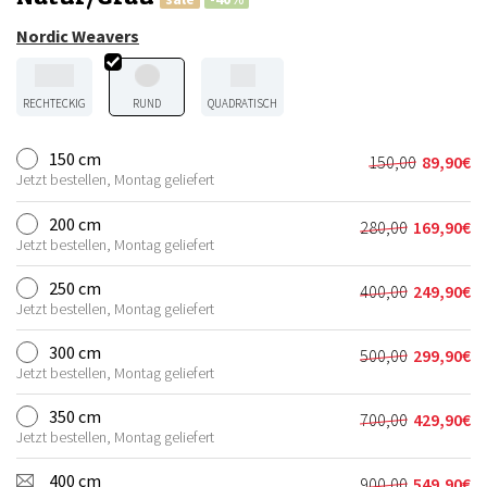
Nordic Weavers
RECHTECKIG
RUND
QUADRATISCH
150 cm
150,00
89,90
€
Ursprünglic
Aktueller
Jetzt bestellen, Montag geliefert
Preis
Preis
war:
ist:
200 cm
280,00
169,90
€
Ursprünglich
Aktueller
150,00€
89,90€.
Jetzt bestellen, Montag geliefert
Preis
Preis
war:
ist:
250 cm
400,00
249,90
€
Ursprünglich
Aktueller
280,00€
169,90€.
Jetzt bestellen, Montag geliefert
Preis
Preis
war:
ist:
300 cm
500,00
299,90
€
Ursprünglich
Aktueller
400,00€
249,90€.
Jetzt bestellen, Montag geliefert
Preis
Preis
war:
ist:
350 cm
700,00
429,90
€
Ursprünglich
Aktueller
500,00€
299,90€.
Jetzt bestellen, Montag geliefert
Preis
Preis
war:
ist:
400 cm
900,00
549,90
€