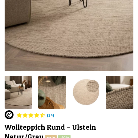
(34)
Wollteppich Rund – Ulstein
Natur/Grau
sale
-40%