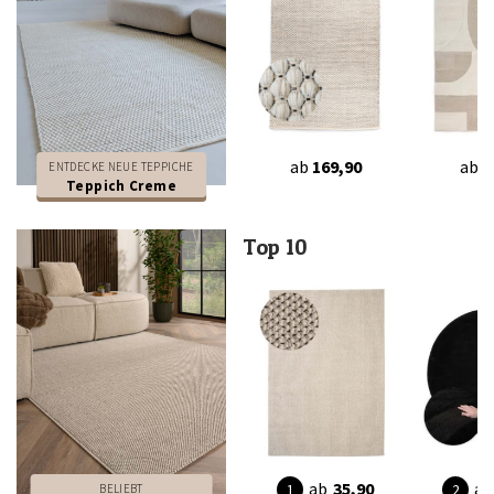
ab
169,90
ab
6
ENTDECKE NEUE TEPPICHE
Teppich Creme
Top 10
ab
35,90
ab
BELIEBT