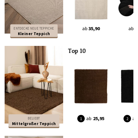
ab
35,90
ab
3
ENTDECKE NEUE TEPPICHE
Kleiner Teppich
Top 10
ab
25,95
ab
BELIEBT
Mittelgroßer Teppich