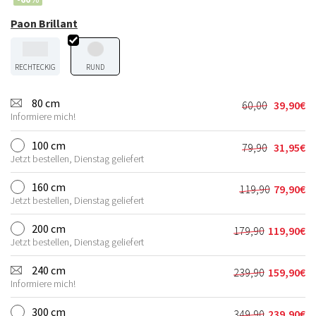
Paon Brillant
RECHTECKIG
RUND
80 cm
60,00
39,90
€
Ursprünglic
Aktueller
Informiere mich!
Preis
Preis
war:
ist:
100 cm
79,90
31,95
€
Ursprünglic
Aktueller
60,00€
39,90€.
Jetzt bestellen, Dienstag geliefert
Preis
Preis
war:
ist:
160 cm
119,90
79,90
€
Ursprünglic
Aktueller
79,90€
31,95€.
Jetzt bestellen, Dienstag geliefert
Preis
Preis
war:
ist:
200 cm
179,90
119,90
€
Ursprünglich
Aktueller
119,90€
79,90€.
Jetzt bestellen, Dienstag geliefert
Preis
Preis
war:
ist:
240 cm
239,90
159,90
€
Ursprünglich
Aktueller
179,90€
119,90€.
Informiere mich!
Preis
Preis
war:
ist:
300 cm
349,90
239,90
€