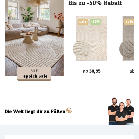
Bis zu -50% Rabatt
sale
-56%
sale
ab
30,95
ab
3
SALE
Teppich Sale
Die Welt liegt dir zu Füßen