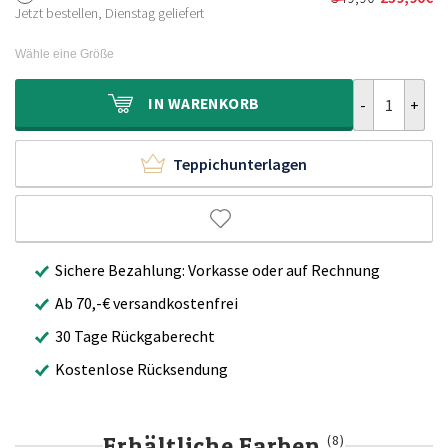
Ursprünglich
Aktueller
239,90€
159,90€.
Jetzt bestellen, Dienstag geliefert
Preis
Preis
war:
ist:
Wähle eine Größe
349,90€
239,90€.
Veloursteppic
IN
WARENKORB
Teppichunterlagen
Sichere Bezahlung: Vorkasse oder auf Rechnung
Ab 70,-€ versandkostenfrei
30 Tage Rückgaberecht
Kostenlose Rücksendung
Erhältliche Farben
(8)