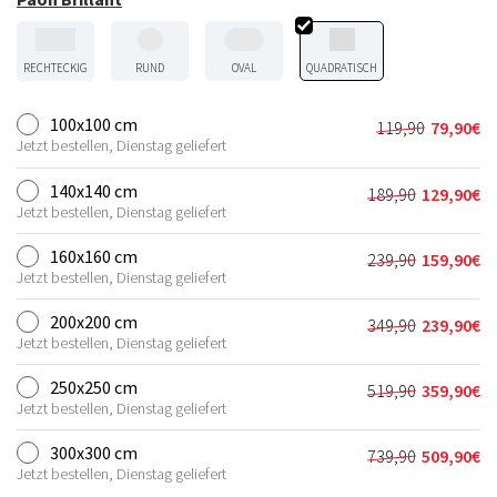
RECHTECKIG
RUND
OVAL
QUADRATISCH
100x100 cm
119,90
79,90
€
Ursprünglic
Aktueller
Jetzt bestellen, Dienstag geliefert
Preis
Preis
war:
ist:
140x140 cm
189,90
129,90
€
Ursprünglich
Aktueller
119,90€
79,90€.
Jetzt bestellen, Dienstag geliefert
Preis
Preis
war:
ist:
160x160 cm
239,90
159,90
€
Ursprünglich
Aktueller
189,90€
129,90€.
Jetzt bestellen, Dienstag geliefert
Preis
Preis
war:
ist:
200x200 cm
349,90
239,90
€
Ursprünglich
Aktueller
239,90€
159,90€.
Jetzt bestellen, Dienstag geliefert
Preis
Preis
war:
ist:
250x250 cm
519,90
359,90
€
Ursprünglich
Aktueller
349,90€
239,90€.
Jetzt bestellen, Dienstag geliefert
Preis
Preis
war:
ist:
300x300 cm
739,90
509,90
€
Ursprünglich
Aktueller
519,90€
359,90€.
Jetzt bestellen, Dienstag geliefert
Preis
Preis