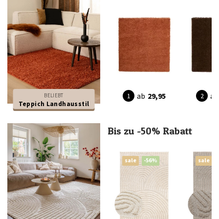
ab
29,95
ab
BELIEBT
Teppich Landhausstil
Bis zu -50% Rabatt
sale
-56%
sale