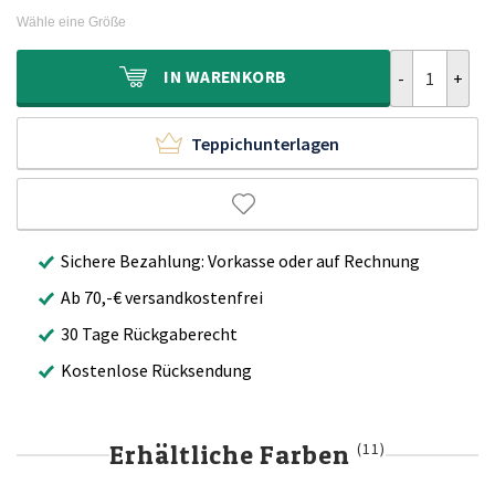
war:
ist:
Wähle eine Größe
739,90€
509,90€.
Viskose Teppi
IN
WARENKORB
Teppichunterlagen
Sichere Bezahlung: Vorkasse oder auf Rechnung
Ab 70,-€ versandkostenfrei
30 Tage Rückgaberecht
Kostenlose Rücksendung
Erhältliche Farben
(11)