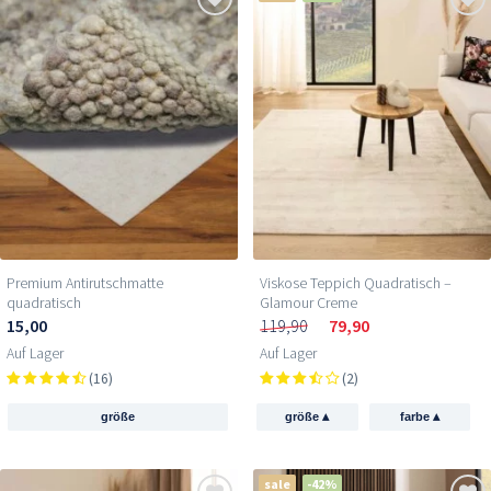
Premium Antirutschmatte
Viskose Teppich Quadratisch –
quadratisch
Glamour Creme
15,00
119,90
79,90
Auf Lager
Auf Lager
(16)
(2)
▴
▴
größe
größe
farbe
sale
-42%