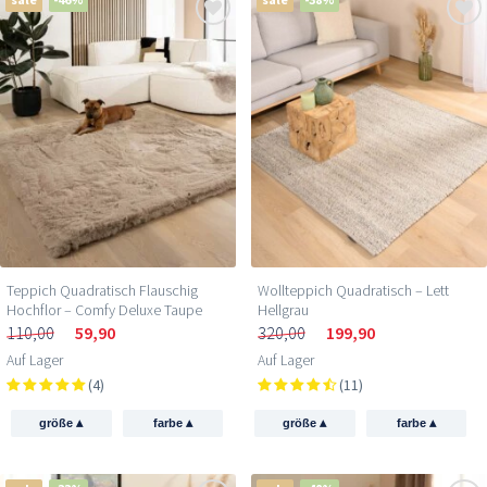
Teppich Quadratisch Flauschig
Wollteppich Quadratisch – Lett
Hochflor – Comfy Deluxe Taupe
Hellgrau
110,00
59,90
320,00
199,90
Auf Lager
Auf Lager
(4)
(11)
▴
▴
▴
▴
größe
farbe
größe
farbe