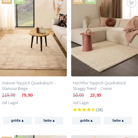
sale
-33%
sale
-48%
Viskose Teppich Quadratisch –
Hochflor Teppich Quadratisch
Glamour Beige
Shaggy Trend – Creme
119,90
79,90
50,00
25,95
Auf Lager
Auf Lager
(26)
▴
▴
▴
▴
größe
farbe
größe
farbe