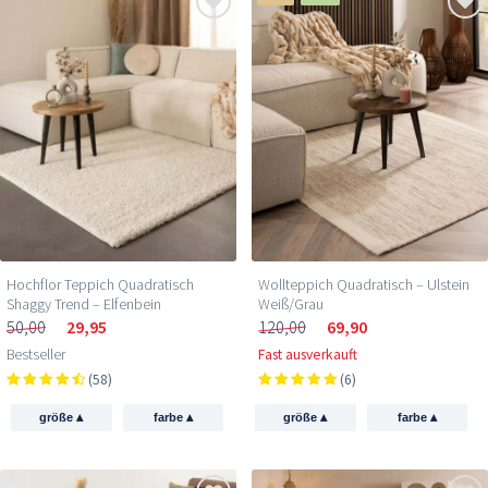
Hochflor Teppich Quadratisch
Wollteppich Quadratisch – Ulstein
Shaggy Trend – Elfenbein
Weiß/Grau
50,00
29,95
120,00
69,90
Bestseller
Fast ausverkauft
(58)
(6)
▴
▴
▴
▴
größe
farbe
größe
farbe