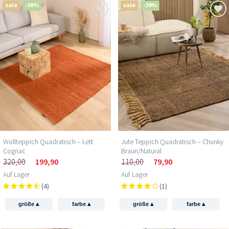
sale
-38%
sale
-29%
Wollteppich Quadratisch – Lett
Jute Teppich Quadratisch – Chunky
Cognac
Braun/Natural
320,00
199,90
110,00
79,90
Auf Lager
Auf Lager
(4)
(1)
▴
▴
▴
▴
größe
farbe
größe
farbe