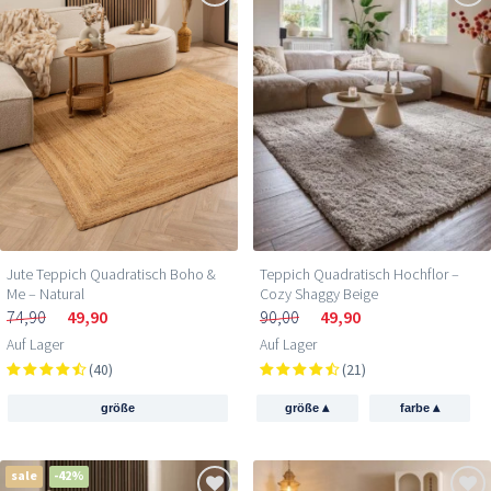
Teppich Quadratisch Hochflor –
Jute Teppich Quadratisch Boho &
Cozy Shaggy Beige
Me – Natural
90,00
49,90
74,90
49,90
Auf Lager
Auf Lager
(21)
(40)
▴
▴
größe
farbe
größe
sale
-42%