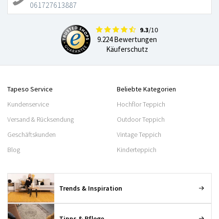
061727613887
9.3
/10
9.224 Bewertungen
Käuferschutz
Tapeso Service
Beliebte Kategorien
Kundenservice
Hochflor Teppich
Versand & Rücksendung
Outdoor Teppich
Geschäftskunden
Vintage Teppich
Blog
Kinderteppich
Trends & Inspiration
Tipps & Pflege