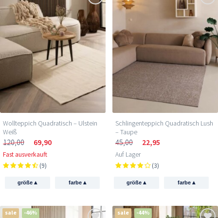
Wollteppich Quadratisch – Ulstein
Schlingenteppich Quadratisch Lush
Weiß
– Taupe
120,00
69,90
45,00
22,95
Fast ausverkauft
Auf Lager
(9)
(3)
▴
▴
▴
▴
größe
farbe
größe
farbe
sale
-46%
sale
-44%