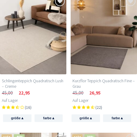
Schlingenteppich Quadratisch Lush
Kurzflor Teppich Quadratisch Fine –
– Creme
Grau
45,00
22,95
45,00
26,95
Auf Lager
Auf Lager
(16)
(22)
▴
▴
▴
▴
größe
farbe
größe
farbe
sale
-46%
sale
-38%