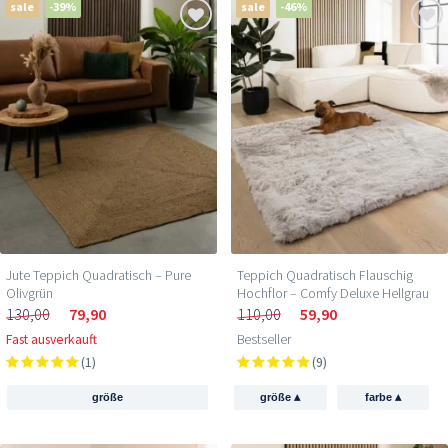
sale
-39%
sale
-46%
Jute Teppich Quadratisch – Pure
Teppich Quadratisch Flauschig
Olivgrün
Hochflor – Comfy Deluxe Hellgrau
130,00
79,90
110,00
59,90
Fast ausverkauft
Bestseller
(1)
(9)
▴
▴
größe
größe
farbe