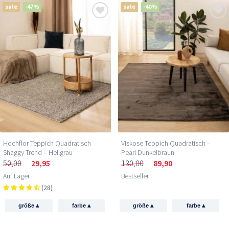
sale
-47%
sale
-40%
Hochflor Teppich Quadratisch
Viskose Teppich Quadratisch –
Shaggy Trend – Hellgrau
Pearl Dunkelbraun
50,00
29,95
130,00
89,90
Auf Lager
Bestseller
(28)
▴
▴
▴
▴
größe
farbe
größe
farbe