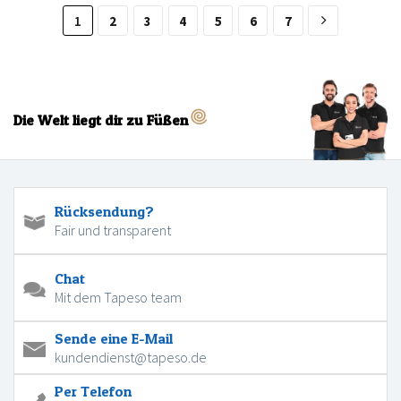
1
2
3
4
5
6
7
Die Welt liegt dir zu Füßen
Rücksendung?
Fair und transparent
Chat
Mit dem Tapeso team
Sende eine E-Mail
kundendienst@tapeso.de
Per Telefon