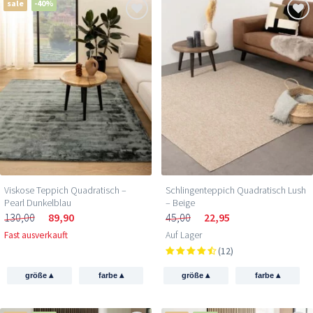
sale
-40%
Viskose Teppich Quadratisch –
Schlingenteppich Quadratisch Lush
Pearl Dunkelblau
– Beige
130,00
89,90
45,00
22,95
Fast ausverkauft
Auf Lager
(12)
▴
▴
▴
▴
größe
farbe
größe
farbe