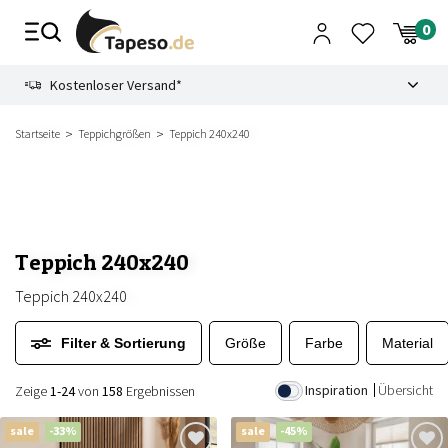
Zusammenbruch
9.3
Kostenloser Versand*
Startseite
Teppichgrößen
Teppich 240x240
Teppich 240x240
Teppich 240x240
Filter & Sortierung
Größe
Farbe
Material
Inspiration
Übersicht
Zeige
1-24
von
158
Ergebnissen
sale
-33%
sale
-45%