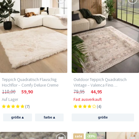
Teppich Quadratisch Flauschig
Outdoor Teppich Quadratisch
Hochflor – Comfy Deluxe Creme
Vintage – Valenca Fino
Hellgrau/Beige
110,00
59,90
79,95
44,95
Auf Lager
Fast ausverkauft
(7)
(4)
▴
▴
größe
farbe
größe
sale
-33%