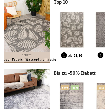
Top 10
ab
21,95
ab
BELIEBT
utdoor Teppich Wasserdurchlässig
Bis zu -50% Rabatt
sale
-63%
sale