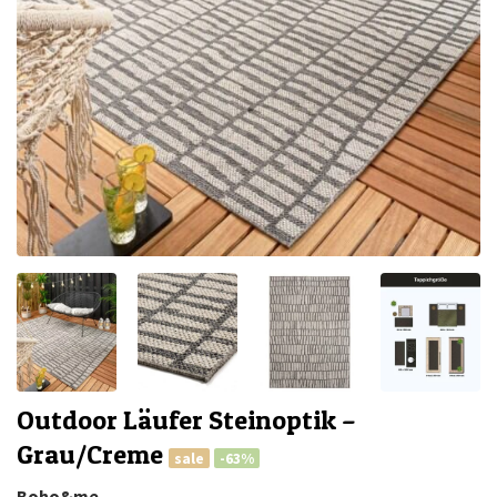
Outdoor Läufer Steinoptik –
Grau/Creme
sale
-63%
Boho&me