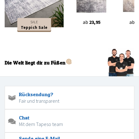
ab
23,95
ab
2
SALE
Teppich Sale
Die Welt liegt dir zu Füßen
Rücksendung?
Fair und transparent
Chat
Mit dem Tapeso team
Sende eine E-Mail