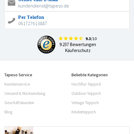
kundendienst@tapeso.de
Per Telefon
061727613887
9.3
/10
9.237 Bewertungen
Käuferschutz
Tapeso Service
Beliebte Kategorien
Kundenservice
Hochflor Teppich
Versand & Rücksendung
Outdoor Teppich
Geschäftskunden
Vintage Teppich
Blog
Kinderteppich