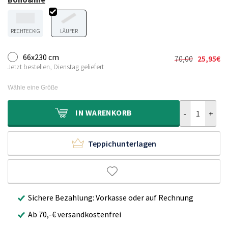
RECHTECKIG
LÄUFER
66x230 cm
70,00
25,95
€
Ursprünglic
Aktueller
Jetzt bestellen, Dienstag geliefert
Preis
Preis
war:
ist:
Wähle eine Größe
70,00€
25,95€.
Outdoor Läufe
IN
WARENKORB
Teppichunterlagen
Sichere Bezahlung: Vorkasse oder auf Rechnung
Ab 70,-€ versandkostenfrei