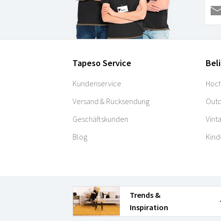
Tapeso Service
Bel
Kundenservice
Hoch
Versand & Rücksendung
Outd
Geschäftskunden
Vint
Blog
Kind
Trends &
Inspiration