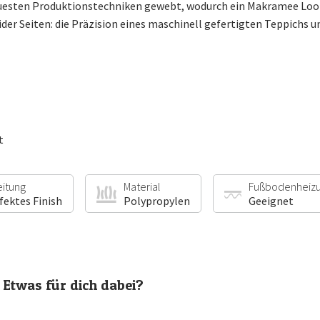
uesten Produktionstechniken gewebt, wodurch ein Makramee Look e
ider Seiten: die Präzision eines maschinell gefertigten Teppichs
t
eitung
Material
Fußbodenheiz
fektes Finish
Polypropylen
Geeignet
Etwas für dich dabei?