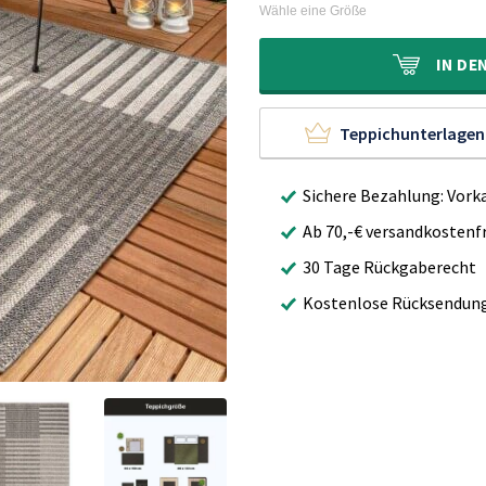
war:
ist:
Wähle eine Größe
70,00€
25,95€.
IN
DE
Teppichunterlagen
Sichere Bezahlung: Vork
Ab 70,-€ versandkostenfr
30 Tage Rückgaberecht
Kostenlose Rücksendun