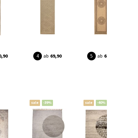
0,90
ab
69,90
ab
69,90
sale
-39%
sale
-40%