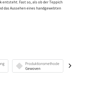
ntsteht. Fast so, als ob der Teppich
 und das Aussehen eines handgewebten
ung
Produktionsmethode
Florhöhe & Gewic
Gewoven
7 mm | 1500 g/m