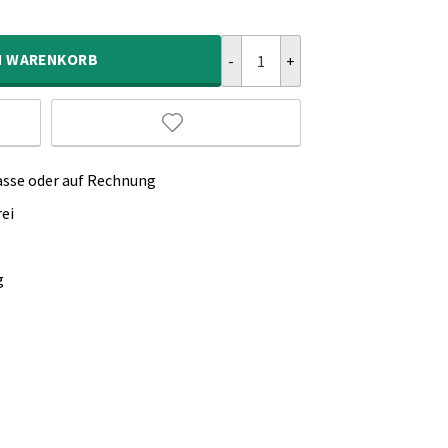
Outdoor Läufer Kariert Urban - 
N
WARENKORB
asse oder auf Rechnung
ei
g