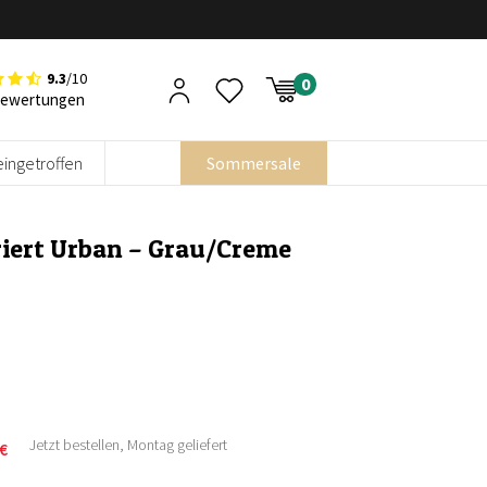
9.3
/10
Bewertungen
eingetroffen
Sommersale
riert Urban – Grau/Creme
Jetzt bestellen, Montag geliefert
€
icher