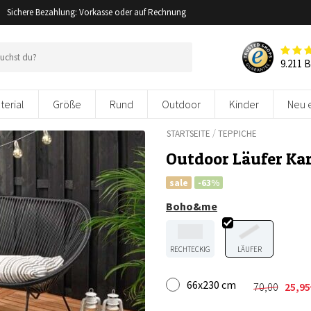
Sichere Bezahlung: Vorkasse oder auf Rechnung
9.211 
terial
Größe
Rund
Outdoor
Kinder
Neu 
/
STARTSEITE
TEPPICHE
Outdoor Läufer Ka
sale
-63%
Boho&me
RECHTECKIG
LÄUFER
66x230 cm
70,00
25,95
Ursprüngl
Aktueller
Preis
Preis