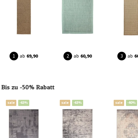
ab
69,90
ab
60,90
ab
6
Bis zu -50% Rabatt
sale
-63%
sale
-63%
sale
-40%