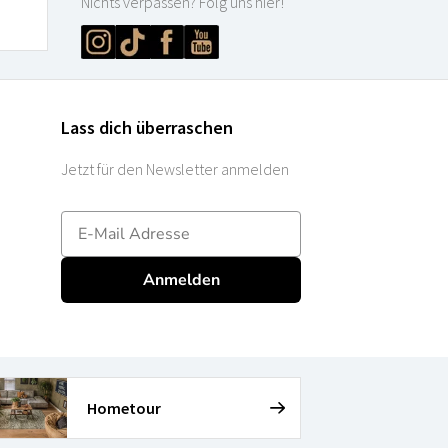
Nichts verpassen? Folg uns hier!
Lass dich überraschen
Jetzt für den Newsletter anmelden
E-mailadres
Anmelden
Hometour