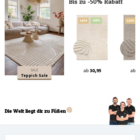
Bis zu -50% Rabatt
sale
-56%
sale
ab
30,95
ab
3
SALE
Teppich Sale
Die Welt liegt dir zu Füßen