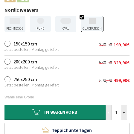
Nordic Weavers
RECHTECKIG
RUND
OVAL
QUADRATISCH
150x150 cm
320,00
199,90
€
Ursprünglich
Aktueller
Jetzt bestellen, Montag geliefert
Preis
Preis
war:
ist:
200x200 cm
530,00
329,90
€
Ursprünglich
Aktueller
320,00€
199,90€.
Jetzt bestellen, Montag geliefert
Preis
Preis
war:
ist:
250x250 cm
800,00
499,90
€
Ursprünglich
Aktueller
530,00€
329,90€.
Jetzt bestellen, Montag geliefert
Preis
Preis
war:
ist:
Wähle eine Größe
800,00€
499,90€.
Wollteppich Q
IN
WARENKORB
Teppichunterlagen