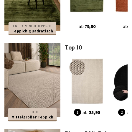
ab
79,90
ab
2
ENTDECKE NEUE TEPPICHE
Teppich Quadratisch
Top 10
ab
35,90
ab
BELIEBT
Mittelgroßer Teppich