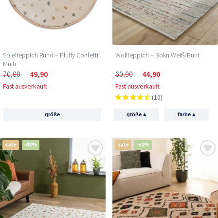
Spielteppich Rund – Pluffy Confetti
Wollteppich – Bokn Weiß/Bunt
Multi
70,00
49,90
60,00
44,90
Fast ausverkauft
Fast ausverkauft
(10)
▴
▴
größe
größe
farbe
sale
-43%
sale
-50%