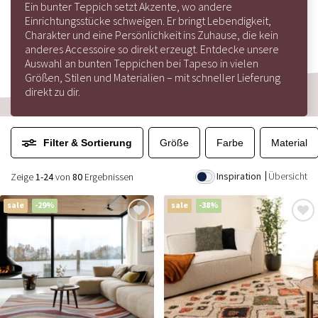
Ein bunter Teppich setzt Akzente, wo andere
Einrichtungsstücke schweigen. Er bringt Lebendigkeit,
Charakter und eine Persönlichkeit ins Zuhause, die kein
anderes Accessoire so direkt erzeugt. Entdecke unsere
Auswahl an bunten Teppichen bei Tapeso in vielen
Größen, Stilen und Materialien – mit schneller Lieferung
direkt zu dir.
Filter & Sortierung
Größe
Farbe
Material
Inspiration
Übersicht
Zeige
1-24
von
80
Ergebnissen
sale
-29%
sale
-38%