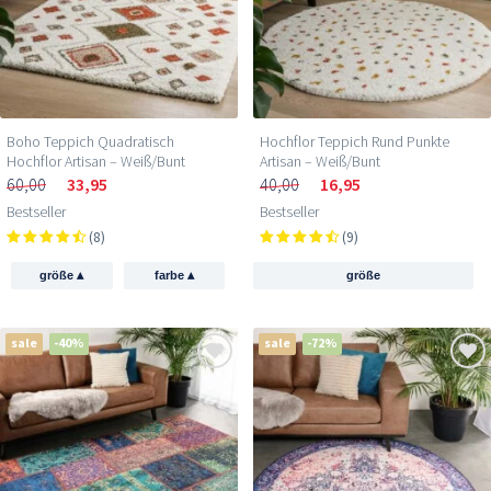
Boho Teppich Quadratisch
Hochflor Teppich Rund Punkte
Hochflor Artisan – Weiß/Bunt
Artisan – Weiß/Bunt
60,00
33,95
40,00
16,95
Bestseller
Bestseller
(8)
(9)
▴
▴
größe
farbe
größe
sale
-40%
sale
-72%