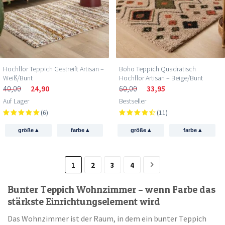
Hochflor Teppich Gestreift Artisan –
Boho Teppich Quadratisch
Weiß/Bunt
Hochflor Artisan – Beige/Bunt
40,00
24,90
60,00
33,95
Auf Lager
Bestseller
(6)
(11)
▴
▴
▴
▴
größe
farbe
größe
farbe
1
2
3
4
Bunter Teppich Wohnzimmer – wenn Farbe das
stärkste Einrichtungselement wird
Das Wohnzimmer ist der Raum, in dem ein bunter Teppich