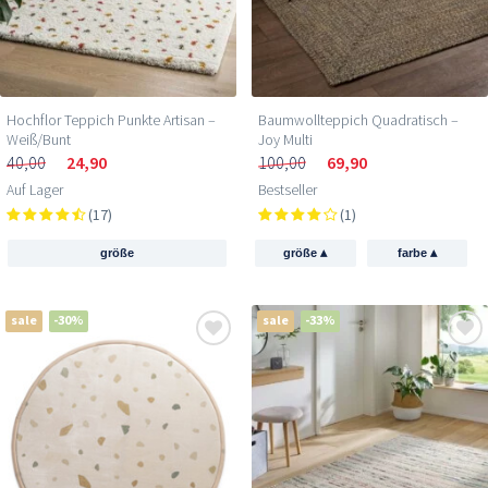
Hochflor Teppich Punkte Artisan –
Baumwollteppich Quadratisch –
Weiß/Bunt
Joy Multi
40,00
24,90
100,00
69,90
Auf Lager
Bestseller
(17)
(1)
▴
▴
größe
größe
farbe
sale
-30%
sale
-33%