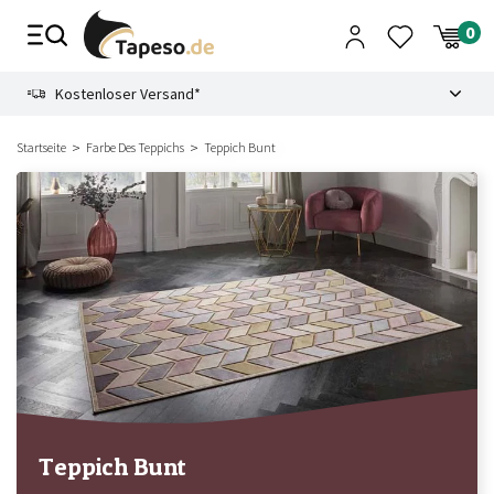
Zusammenbruch
9.3
Kostenloser Versand*
Startseite
Farbe Des Teppichs
Teppich Bunt
Teppich Bunt