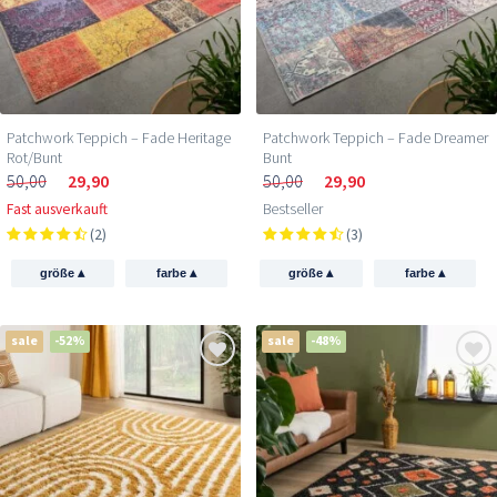
Patchwork Teppich – Fade Heritage
Patchwork Teppich – Fade Dreamer
Rot/Bunt
Bunt
50,00
29,90
50,00
29,90
Fast ausverkauft
Bestseller
(2)
(3)
▴
▴
▴
▴
größe
farbe
größe
farbe
sale
-52%
sale
-48%