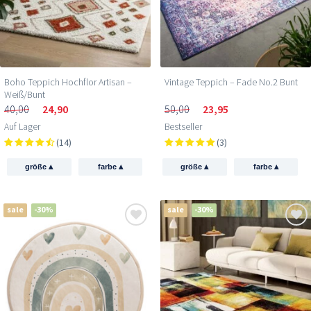
Boho Teppich Hochflor Artisan –
Vintage Teppich – Fade No.2 Bunt
Weiß/Bunt
40,00
24,90
50,00
23,95
Auf Lager
Bestseller
(14)
(3)
▴
▴
▴
▴
größe
farbe
größe
farbe
sale
-30%
sale
-30%