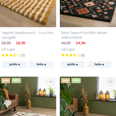
Teppich Skandinavisch – Cozy Arch
Boho Teppich Hochflor Artisan –
Currygelb
Anthrazit/Bunt
59,90
28,95
40,00
24,90
Auf Lager
Auf Lager
(7)
(3)
▴
▴
▴
▴
größe
farbe
größe
farbe
sale
-43%
sale
-58%