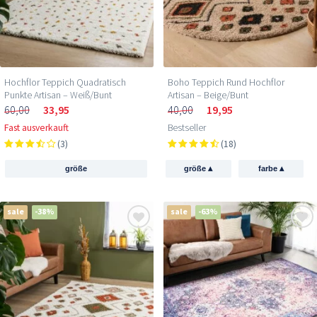
Hochflor Teppich Quadratisch
Boho Teppich Rund Hochflor
Punkte Artisan – Weiß/Bunt
Artisan – Beige/Bunt
60,00
33,95
40,00
19,95
Fast ausverkauft
Bestseller
(3)
(18)
▴
▴
größe
größe
farbe
sale
-38%
sale
-63%