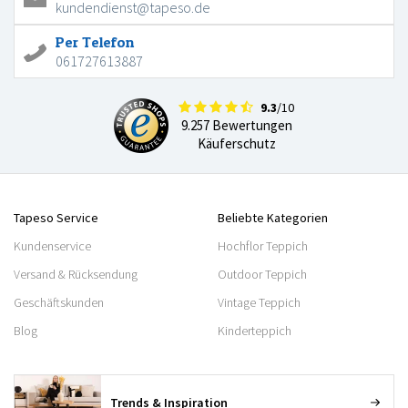
kundendienst@tapeso.de
Per Telefon
061727613887
9.3
/10
9.257 Bewertungen
Käuferschutz
Tapeso Service
Beliebte Kategorien
Kundenservice
Hochflor Teppich
Versand & Rücksendung
Outdoor Teppich
Geschäftskunden
Vintage Teppich
Blog
Kinderteppich
Trends & Inspiration