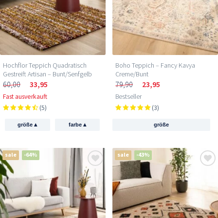
Hochflor Teppich Quadratisch
Boho Teppich – Fancy Kavya
Gestreift Artisan – Bunt/Senfgelb
Creme/Bunt
60,00
33,95
79,90
23,95
Fast ausverkauft
Bestseller
(5)
(3)
▴
▴
größe
farbe
größe
sale
-64%
sale
-43%