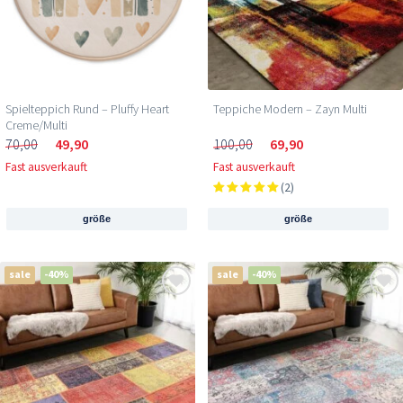
Spielteppich Rund – Pluffy Heart
Teppiche Modern – Zayn Multi
Creme/Multi
70,00
49,90
100,00
69,90
Fast ausverkauft
Fast ausverkauft
(2)
größe
größe
sale
-40%
sale
-40%