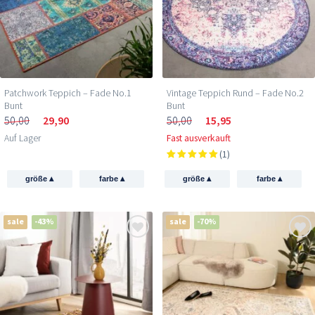
Patchwork Teppich – Fade No.1
Vintage Teppich Rund – Fade No.2
Bunt
Bunt
50,00
29,90
50,00
15,95
Auf Lager
Fast ausverkauft
(1)
▴
▴
▴
▴
größe
farbe
größe
farbe
sale
-43%
sale
-70%