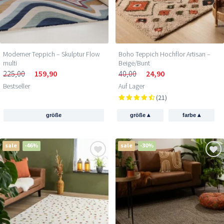
Moderner Teppich – Skulptur Flow
Boho Teppich Hochflor Artisan –
multi
Beige/Bunt
225,00
159,90
40,00
24,90
Bestseller
Auf Lager
(21)
▴
▴
größe
größe
farbe
sale
-46%
sale
-30%