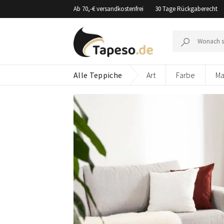
Zusammenbruch
Ab 70,-€ versandkostenfrei
30 Tage Rückgaberecht
Suche
nach:
Alle Teppiche
Art
Farbe
Ma