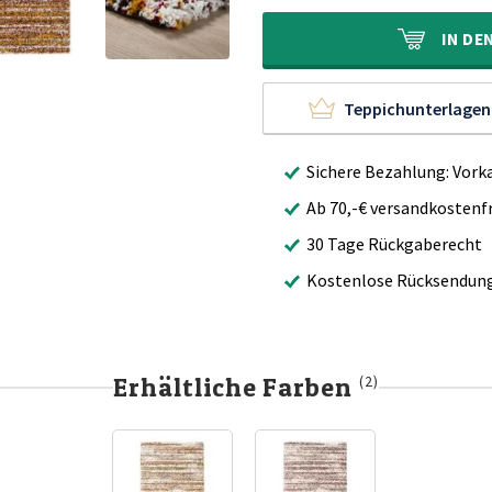
400,00€
279,90€.
IN
DE
Teppichunterlagen
Sichere Bezahlung: Vork
Ab 70,-€ versandkostenfr
30 Tage Rückgaberecht
Kostenlose Rücksendun
Erhältliche Farben
(2)