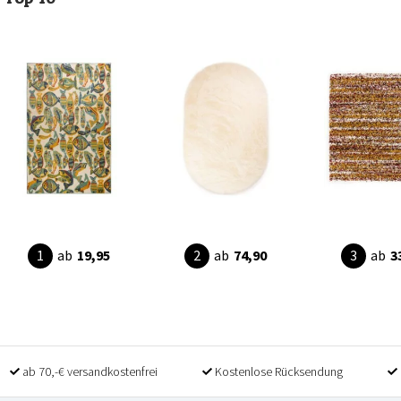
ab
19,95
ab
74,90
ab
3
ab 70,-€ versandkostenfrei
Kostenlose Rücksendung