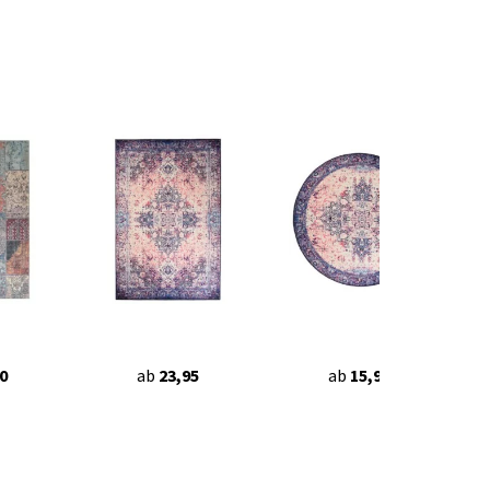
0
ab
23,95
ab
15,95