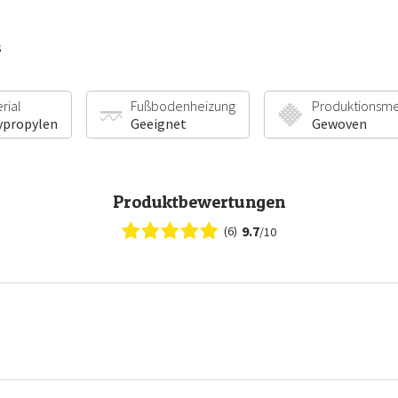
s
rial
Fußbodenheizung
Produktionsm
ypropylen
Geeignet
Gewoven
Produktbewertungen
9.7
(6)
/10