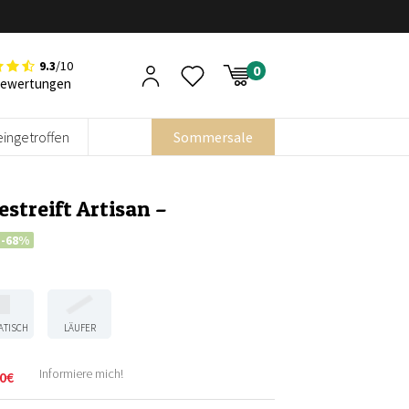
9.3
/10
Bewertungen
eingetroffen
Sommersale
streift Artisan –
-68%
ATISCH
LÄUFER
Informiere mich!
0
€
licher
r