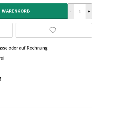
Hochflor Teppich Gestreift Artisa
N
WARENKORB
asse oder auf Rechnung
ei
g