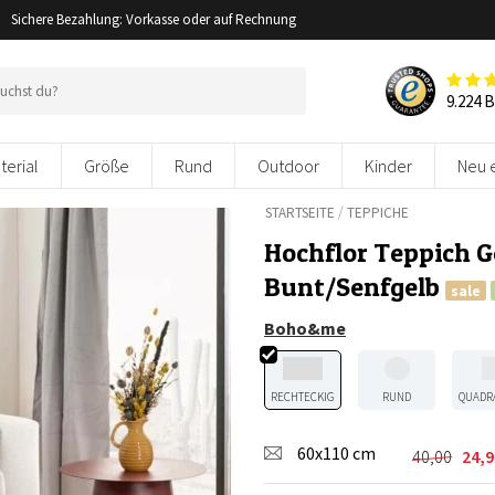
Sichere Bezahlung: Vorkasse oder auf Rechnung
9.224 
terial
Größe
Rund
Outdoor
Kinder
Neu 
/
STARTSEITE
TEPPICHE
Hochflor Teppich Ge
Bunt/Senfgelb
sale
Boho&me
RECHTECKIG
RUND
QUADR
60x110 cm
40,00
24,9
Ursprüng
Aktuelle
Preis
Preis