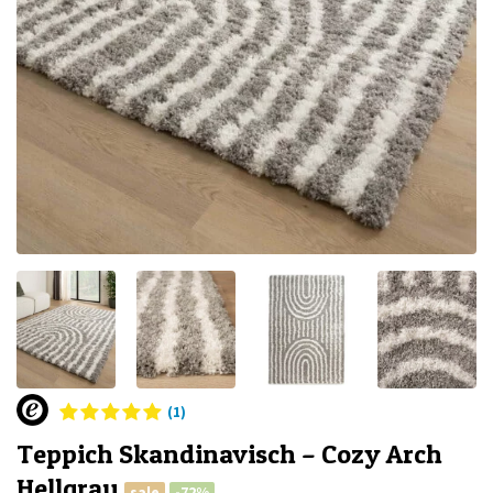
(1)
Teppich Skandinavisch – Cozy Arch
Hellgrau
sale
-72%