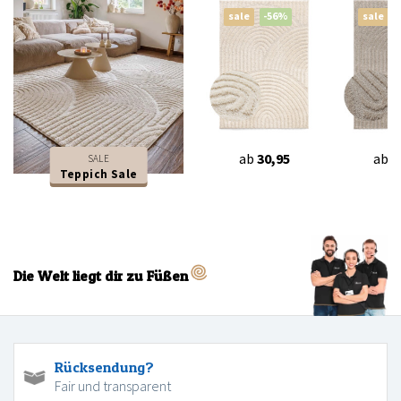
sale
-56%
sale
ab
30,95
ab
3
SALE
Teppich Sale
Die Welt liegt dir zu Füßen
Rücksendung?
Fair und transparent