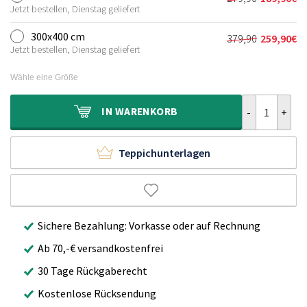
Ursprünglich
Aktueller
209,90€
139,90€.
Jetzt bestellen, Dienstag geliefert
Preis
Preis
war:
ist:
300x400 cm
379,90
259,90
€
Ursprünglich
Aktueller
279,90€
189,90€.
Jetzt bestellen, Dienstag geliefert
Preis
Preis
war:
ist:
Wähle eine Größe
379,90€
259,90€.
Teppich Skand
IN
WARENKORB
Teppichunterlagen
Sichere Bezahlung: Vorkasse oder auf Rechnung
Ab 70,-€ versandkostenfrei
30 Tage Rückgaberecht
Kostenlose Rücksendung