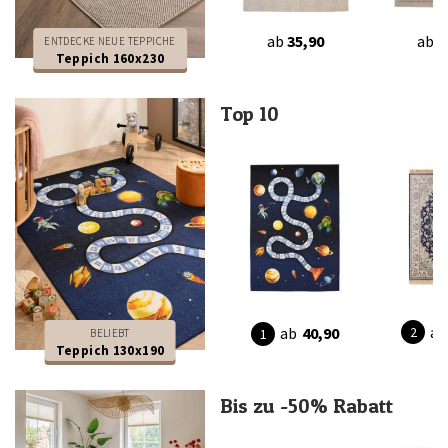
ab
35,90
ab
2
ENTDECKE NEUE TEPPICHE
Teppich 160x230
Top 10
ab
ab
40,90
BELIEBT
Teppich 130x190
Bis zu -50% Rabatt