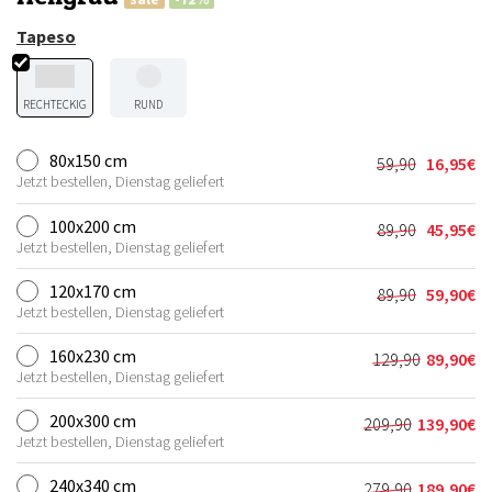
Tapeso
RECHTECKIG
RUND
80x150 cm
59,90
16,95
€
Ursprünglic
Aktueller
Jetzt bestellen, Dienstag geliefert
Preis
Preis
war:
ist:
100x200 cm
89,90
45,95
€
Ursprünglic
Aktueller
59,90€
16,95€.
Jetzt bestellen, Dienstag geliefert
Preis
Preis
war:
ist:
120x170 cm
89,90
59,90
€
Ursprünglic
Aktueller
89,90€
45,95€.
Jetzt bestellen, Dienstag geliefert
Preis
Preis
war:
ist:
160x230 cm
129,90
89,90
€
Ursprünglic
Aktueller
89,90€
59,90€.
Jetzt bestellen, Dienstag geliefert
Preis
Preis
war:
ist:
200x300 cm
209,90
139,90
€
Ursprünglich
Aktueller
129,90€
89,90€.
Jetzt bestellen, Dienstag geliefert
Preis
Preis
war:
ist:
240x340 cm
279,90
189,90
€