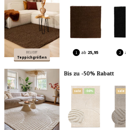
ab
25,95
ab
BELIEBT
Teppichgrößen
Bis zu -50% Rabatt
sale
-56%
sale