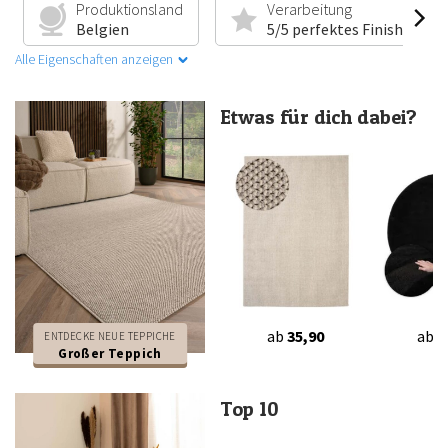
Produktionsland
Verarbeitung
Belgien
5/5 perfektes Finish
Alle Eigenschaften anzeigen
Etwas für dich dabei?
ab
35,90
ab
3
ENTDECKE NEUE TEPPICHE
Großer Teppich
Top 10