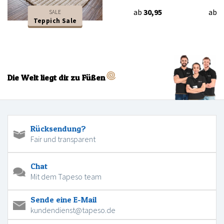
ab
30,95
ab
3
SALE
Teppich Sale
Die Welt liegt dir zu Füßen
Rücksendung?
Fair und transparent
Chat
Mit dem Tapeso team
Sende eine E-Mail
kundendienst@tapeso.de