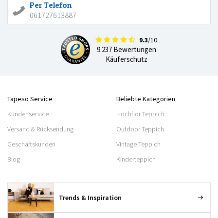
Per Telefon
061727613887
9.3
/10
9.237 Bewertungen
Käuferschutz
Tapeso Service
Beliebte Kategorien
Kundenservice
Hochflor Teppich
Versand & Rücksendung
Outdoor Teppich
Geschäftskunden
Vintage Teppich
Blog
Kinderteppich
Trends & Inspiration