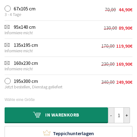
67x105 cm
70,00
44,90
€
Ursprünglic
Aktueller
3 - 4 Tage
Preis
Preis
war:
ist:
95x140 cm
130,00
89,90
€
Ursprünglic
Aktueller
70,00€
44,90€.
Informiere mich!
Preis
Preis
war:
ist:
135x195 cm
170,00
119,90
€
Ursprünglich
Aktueller
130,00€
89,90€.
Informiere mich!
Preis
Preis
war:
ist:
160x230 cm
230,00
169,90
€
Ursprünglich
Aktueller
170,00€
119,90€.
Informiere mich!
Preis
Preis
war:
ist:
195x300 cm
340,00
249,90
€
Ursprünglich
Aktueller
230,00€
169,90€.
Jetzt bestellen, Dienstag geliefert
Preis
Preis
war:
ist:
Wähle eine Größe
340,00€
249,90€.
Orient Teppic
IN
WARENKORB
Teppichunterlagen