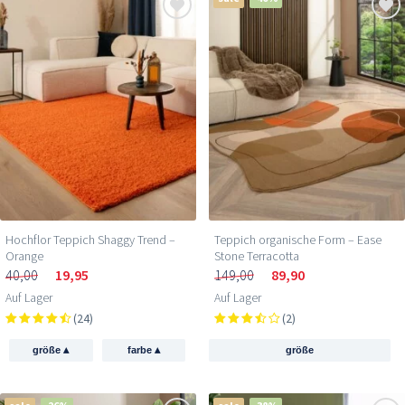
Hochflor Teppich Shaggy Trend –
Teppich organische Form – Ease
Orange
Stone Terracotta
40,00
19,95
149,00
89,90
Auf Lager
Auf Lager
(24)
(2)
▴
▴
größe
farbe
größe