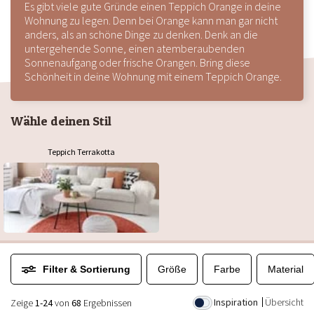
Es gibt viele gute Gründe einen Teppich Orange in deine
Wohnung zu legen. Denn bei Orange kann man gar nicht
anders, als an schöne Dinge zu denken. Denk an die
untergehende Sonne, einen atemberaubenden
Sonnenaufgang oder frische Orangen. Bring diese
Schönheit in deine Wohnung mit einem Teppich Orange.
Wähle deinen Stil
Teppich Terrakotta
Filter & Sortierung
Größe
Farbe
Material
Inspiration
Übersicht
Zeige
1-24
von
68
Ergebnissen