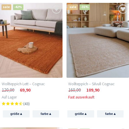
sale
-42%
sale
-31%
Wollteppich Lett – Cognac
Wollteppich – Silvull Cognac
120,00
69,90
160,00
109,90
Auf Lager
Fast ausverkauft
(43)
▴
▴
▴
▴
größe
farbe
größe
farbe