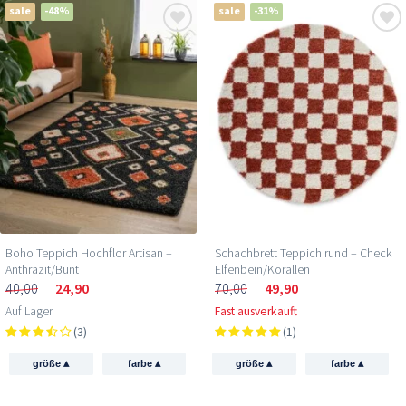
sale
-48%
sale
-31%
Boho Teppich Hochflor Artisan –
Schachbrett Teppich rund – Check
Anthrazit/Bunt
Elfenbein/Korallen
40,00
24,90
70,00
49,90
Auf Lager
Fast ausverkauft
(3)
(1)
▴
▴
▴
▴
größe
farbe
größe
farbe