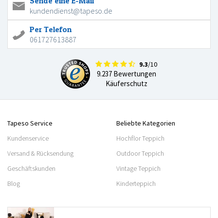
Sende eine E-Mail
kundendienst@tapeso.de
Per Telefon
061727613887
9.3
/10
9.237 Bewertungen
Käuferschutz
Tapeso Service
Beliebte Kategorien
Kundenservice
Hochflor Teppich
Versand & Rücksendung
Outdoor Teppich
Geschäftskunden
Vintage Teppich
Blog
Kinderteppich