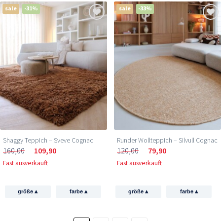
sale
-31%
sale
-33%
Shaggy Teppich – Sveve Cognac
Runder Wollteppich – Silvull Cognac
160,00
109,90
120,00
79,90
Fast ausverkauft
Fast ausverkauft
▴
▴
▴
▴
größe
farbe
größe
farbe