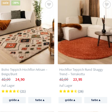
sale
-38%
Boho Teppich Hochflor Artisan –
Hochflor Teppich Rund Shaggy
Beige/Bunt
Trend – Terrakotta
40,00
24,90
40,00
23,95
Auf Lager
Auf Lager
(21)
(26)
▴
▴
▴
▴
größe
farbe
größe
farbe