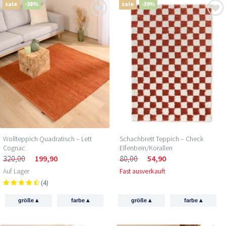
sale
-38%
sale
-39%
Wollteppich Quadratisch – Lett
Schachbrett Teppich – Check
Cognac
Elfenbein/Korallen
320,00
199,90
80,00
54,90
Auf Lager
Fast ausverkauft
(4)
▴
▴
▴
▴
größe
farbe
größe
farbe