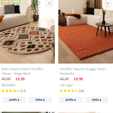
sale
-50%
Boho Teppich Rund Hochflor
Hochflor Teppich Shaggy Trend –
Artisan – Beige/Bunt
Terrakotta
40,00
19,95
40,00
19,95
Bestseller
Auf Lager
(17)
(29)
▴
▴
▴
▴
größe
farbe
größe
farbe