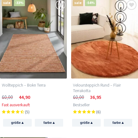
sale
-33%
sale
-54%
Wollteppich – Bokn Terra
Veloursteppich Rund – Flair
Terrakotta
60,00
44,90
60,00
36,95
Fast ausverkauft
Bestseller
(5)
(6)
▴
▴
▴
▴
größe
farbe
größe
farbe