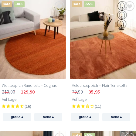
sale
-38%
sale
-55%
Wollteppich Rund Lett – Cognac
Veloursteppich – Flair Terrakotta
210,00
129,90
79,90
35,95
Auf Lager
Auf Lager
(16)
(11)
▴
▴
▴
▴
größe
farbe
größe
farbe
sale
-40%