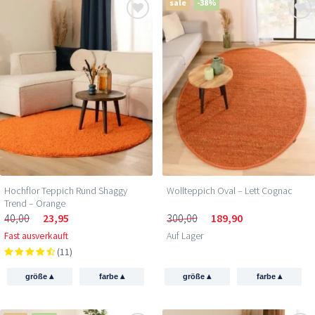
sale
-38%
Hochflor Teppich Rund Shaggy
Wollteppich Oval – Lett Cognac
Trend – Orange
40,00
23,95
300,00
189,90
Fast ausverkauft
Auf Lager
(11)
▴
▴
▴
▴
größe
farbe
größe
farbe