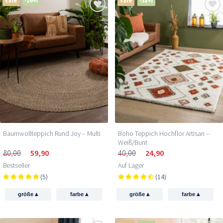
sale
-26%
sale
-38%
Boho Teppich Hochflor Artisan –
Baumwollteppich Rund Joy – Multi
Weiß/Bunt
40,00
24,90
80,00
59,90
Auf Lager
Bestseller
(14)
(5)
▴
▴
▴
▴
größe
farbe
größe
farbe