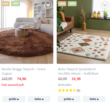
sale
-30%
sale
-43%
Runder Shaggy Teppich – Sveve
Boho Teppich Quadratisch
Cognac
Hochflor Artisan – Weiß/Bunt
100,00
74,90
60,00
33,95
Fast ausverkauft
Bestseller
(8)
▴
▴
▴
▴
größe
farbe
größe
farbe