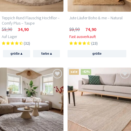
Teppich Rund Flauschig Hochflor –
Jute Läufer Boho & me – Natural
Comfy Plus – Taupe
59,90
34,90
99,90
74,90
Auf Lager
Fast ausverkauft
(32)
(23)
▴
▴
größe
farbe
größe
sale
-42%