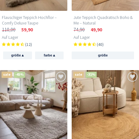
Flauschiger Teppich Hochflor –
Jute Teppich Quadratisch Boho &
Comfy Deluxe Taupe
Me – Natural
110,00
59,90
74,90
49,90
Auf Lager
Auf Lager
(12)
(40)
▴
▴
größe
farbe
größe
sale
-45%
sale
-31%