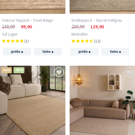
Viskose Teppich – Pearl Beige
Wollteppich – Narvik Hellgrau
140,00
99,90
200,00
129,90
Auf Lager
Bestseller
(1)
(12)
▴
▴
▴
▴
größe
farbe
größe
farbe
sale
-41%