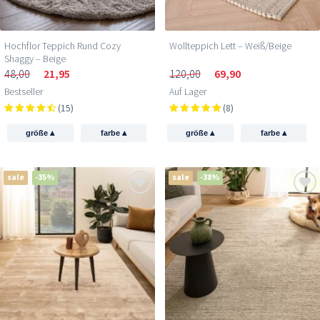
Hochflor Teppich Rund Cozy
Wollteppich Lett – Weiß/Beige
Shaggy – Beige
48,00
21,95
120,00
69,90
Bestseller
Auf Lager
(15)
(8)
▴
▴
▴
▴
größe
farbe
größe
farbe
sale
-35%
sale
-38%