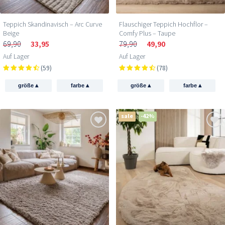
Teppich Skandinavisch – Arc Curve
Flauschiger Teppich Hochflor –
Beige
Comfy Plus – Taupe
69,90
33,95
79,90
49,90
Auf Lager
Auf Lager
(59)
(78)
▴
▴
▴
▴
größe
farbe
größe
farbe
sale
-42%