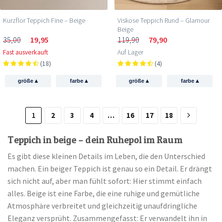
Kurzflor Teppich Fine – Beige
Viskose Teppich Rund – Glamour
Beige
35,00
19,95
119,90
79,90
Fast ausverkauft
Auf Lager
(18)
(4)
▴
▴
▴
▴
größe
farbe
größe
farbe
1
2
3
4
…
16
17
18
Teppich in beige – dein Ruhepol im Raum
Es gibt diese kleinen Details im Leben, die den Unterschied
machen. Ein beiger Teppich ist genau so ein Detail. Er drängt
sich nicht auf, aber man fühlt sofort: Hier stimmt einfach
alles. Beige ist eine Farbe, die eine ruhige und gemütliche
Atmosphäre verbreitet und gleichzeitig unaufdringliche
Eleganz versprüht. Zusammengefasst: Er verwandelt ihn in