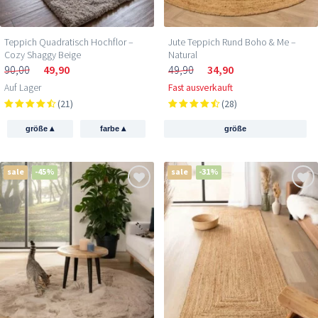
Teppich Quadratisch Hochflor –
Jute Teppich Rund Boho & Me –
Cozy Shaggy Beige
Natural
90,00
49,90
49,90
34,90
Auf Lager
Fast ausverkauft
(21)
(28)
▴
▴
größe
farbe
größe
sale
-45%
sale
-31%