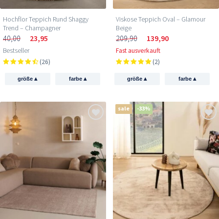
Hochflor Teppich Rund Shaggy
Viskose Teppich Oval – Glamour
Trend – Champagner
Beige
40,00
23,95
209,90
139,90
Bestseller
Fast ausverkauft
(26)
(2)
▴
▴
▴
▴
größe
farbe
größe
farbe
sale
-33%