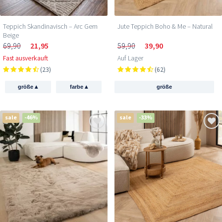
Teppich Skandinavisch – Arc Gem
Jute Teppich Boho & Me – Natural
Beige
69,90
21,95
59,90
39,90
Fast ausverkauft
Auf Lager
(23)
(62)
▴
▴
größe
farbe
größe
sale
-46%
sale
-33%