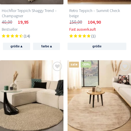
Hochflor Teppich Shaggy Trend –
Retro Teppich – Summit Check
Champagner
beige
40,00
19,95
150,00
104,90
Bestseller
Fast ausverkauft
(14)
(1)
▴
▴
größe
farbe
größe
sale
-33%