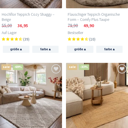
Hochflor Teppich Cozy Shaggy –
Flauschiger Teppich Organische
Beige
Form – Comfy Plus Taupe
55,00
36,95
79,90
49,90
Auf Lager
Bestseller
(39)
(10)
▴
▴
▴
▴
größe
farbe
größe
farbe
sale
-69%
sale
-33%