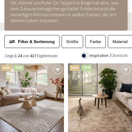
Stil, Wärme und Ruhe. Ein Teppich in Beige hat alles, was
dein Zuhause behaglicher gestaltet. Entdecke jetzt die
vielseitigen Wohnaccessoires in sanften Farben, die sich
deinem Leben anpassen.
Filter & Sortierung
Größe
Farbe
Material
Inspiration
Übersicht
Zeige
1-24
von
417
Ergebnissen
sale
-51%
sale
-41%