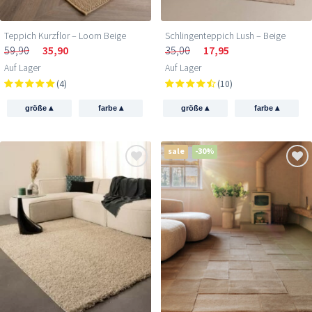
Teppich Kurzflor – Loom Beige
Schlingenteppich Lush – Beige
59,90
35,90
35,00
17,95
Auf Lager
Auf Lager
(4)
(10)
▴
▴
▴
▴
größe
farbe
größe
farbe
sale
-30%