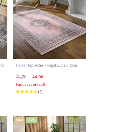
rio
Perser Teppiche – Regal Lucian Rosa
70,00
44,90
Fast ausverkauft
(2)
sale
-35%