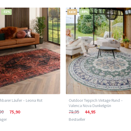
-31%
sale
-44%
barer Läufer – Leona Rot
Outdoor Teppich Vintage Rund –
Valenca Nova Dunkelgrün
90
75,90
79,95
44,95
ager
Bestseller