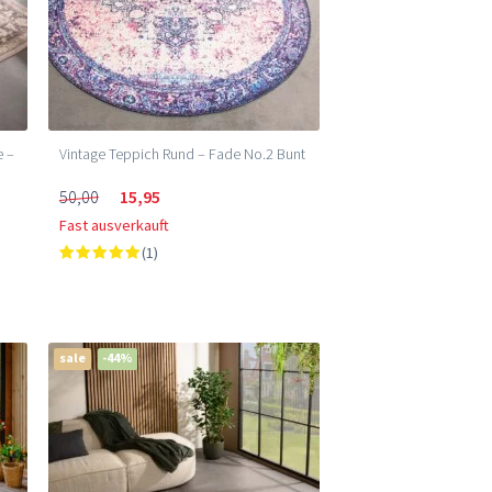
e –
Vintage Teppich Rund – Fade No.2 Bunt
50,00
15,95
Fast ausverkauft
(1)
sale
-44%