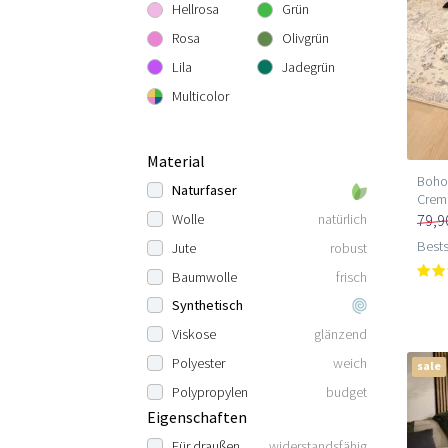
Hellrosa
Grün
Rosa
Olivgrün
Lila
Jadegrün
Multicolor
Material
Boho
Naturfaser
Crem
79,9
Wolle
natürlich
Bests
Jute
robust
Baumwolle
frisch
Synthetisch
Viskose
glänzend
Polyester
weich
sale
Polypropylen
budget
Eigenschaften
Für draußen
widerstandsfähig