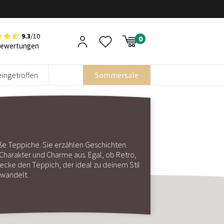
9.3
/10
Bewertungen
eingetroffen
Sommersale
ße Teppiche. Sie erzählen Geschichten.
Charakter und Charme aus. Egal, ob Retro,
decke den Teppich, der ideal zu deinem Stil
rwandelt.