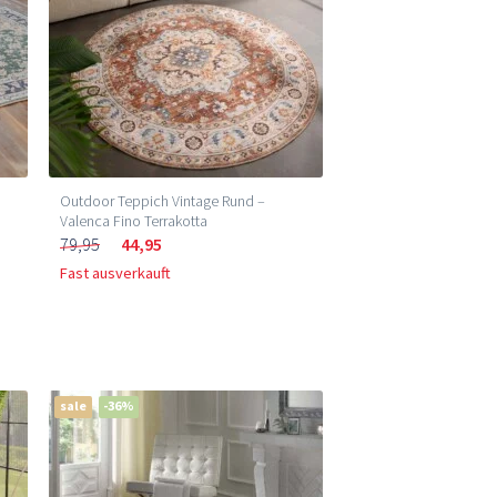
Outdoor Teppich Vintage Rund –
Valenca Fino Terrakotta
79,95
44,95
Fast ausverkauft
sale
-36%