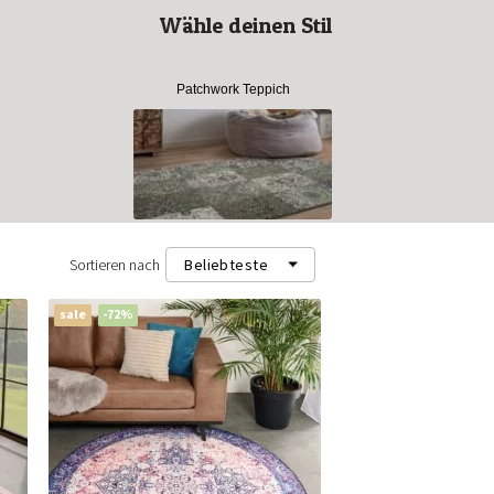
Wähle deinen Stil
Patchwork Teppich
Sortieren nach
Beliebteste
sale
-72%
Beliebteste
Neueste
Niedrigster Preis (m²)
Höchster Preis (m²)