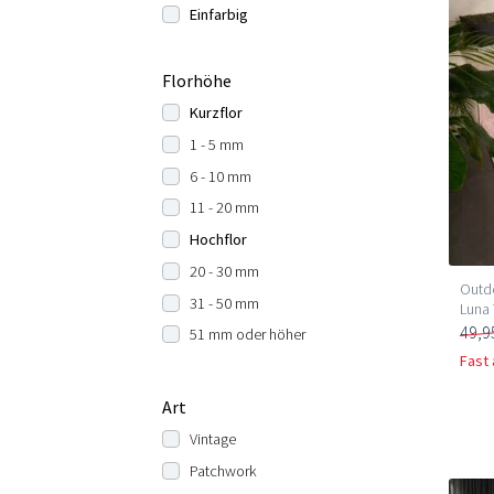
Einfarbig
Florhöhe
Kurzflor
1 - 5 mm
6 - 10 mm
11 - 20 mm
Hochflor
20 - 30 mm
Outdo
31 - 50 mm
Luna 
49,9
51 mm oder höher
Fast
Art
Vintage
Patchwork