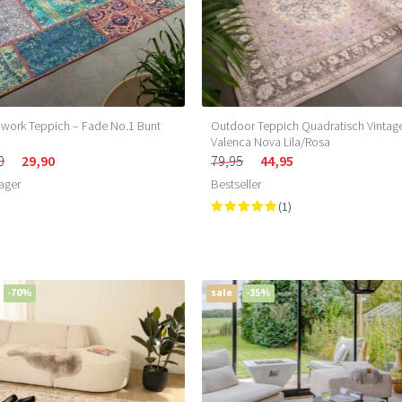
work Teppich – Fade No.1 Bunt
Outdoor Teppich Quadratisch Vintag
Valenca Nova Lila/Rosa
0
29,90
79,95
44,95
ager
Bestseller
(1)
-70%
sale
-35%