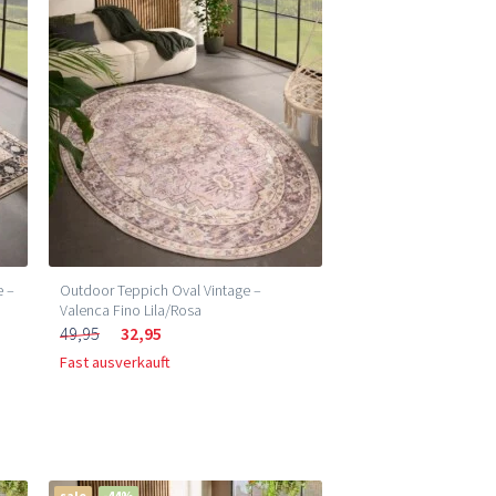
e –
Outdoor Teppich Oval Vintage –
Valenca Fino Lila/Rosa
49,95
32,95
Fast ausverkauft
sale
-44%