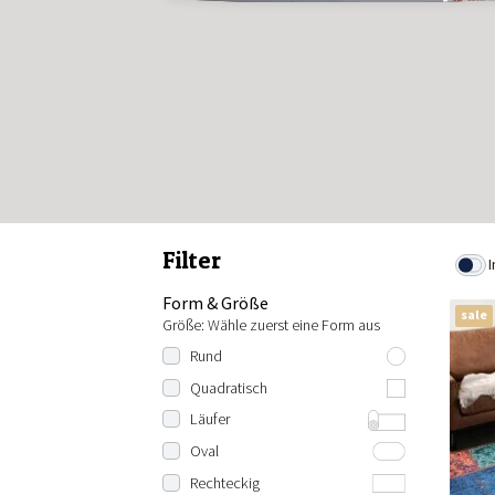
Filter
I
Form & Größe
sale
Größe: Wähle zuerst eine Form aus
Rund
80 cm rund
Quadratisch
100 cm rund
100x100 cm
Läufer
120 cm rund
120x120 cm
Länge: 200 cm
Oval
140 cm rund
130x130 cm
Länge: 230 cm
100x150 cm
Rechteckig