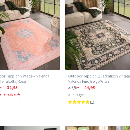
or Teppich Vintage – Valenca
Outdoor Teppich Quadratisch Vintag
Terrakotta/Rosa
Valenca Fino Beige/Grün
5
32,95
79,95
44,95
 ausverkauft
Auf Lager
(1)
sale
-44%