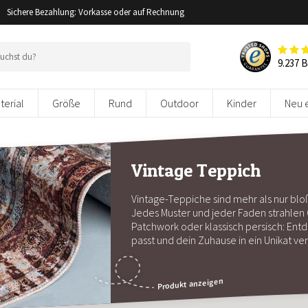
Sichere Bezahlung: Vorkasse oder auf Rechnung
9.237 
terial
Größe
Rund
Outdoor
Kinder
Neu 
Vintage Teppich
Vintage-Teppiche sind mehr als nur blo
Jedes Muster und jeder Faden strahlen 
Patchwork oder klassisch persisch: Ent
passt und dein Zuhause in ein Unikat ve
Produkt anzeigen