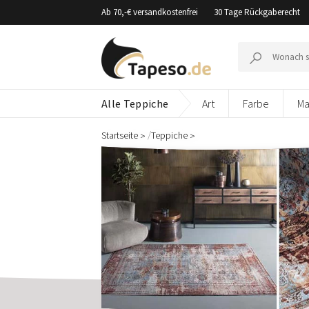
Zusammenbruch
Ab 70,-€ versandkostenfrei
30 Tage Rückgaberecht
Suche
nach:
Alle Teppiche
Art
Farbe
Ma
/
Startseite
Teppiche