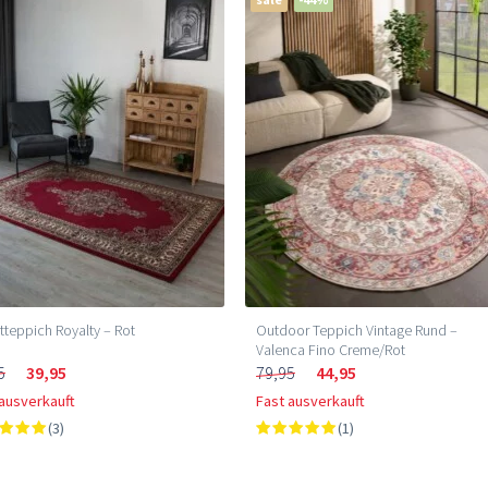
tteppich Royalty – Rot
Outdoor Teppich Vintage Rund –
Valenca Fino Creme/Rot
5
39,95
79,95
44,95
 ausverkauft
Fast ausverkauft
(3)
(1)