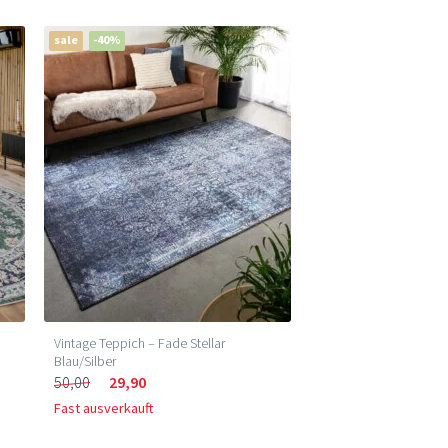
sale
-40%
Vintage Teppich – Fade Stellar
Blau/Silber
50,00
29,90
Fast ausverkauft