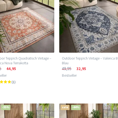
or Teppich Quadratisch Vintage –
Outdoor Teppich Vintage – Valenca B
ca Nova Terrakotta
Blau
5
44,95
49,95
32,95
eller
Bestseller
(1)
-35%
sale
-44%