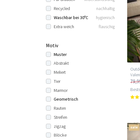
Recycled
nachhaltig
Waschbar bei 30ºC
hygienisch
Extra weich
flauschig
Motiv
Muster
Abstrakt
Outdo
Meliert
Valen
79,9
Tier
Bests
Marmor
Geometrisch
Rauten
Streifen
zigzag
sale
Blöcke