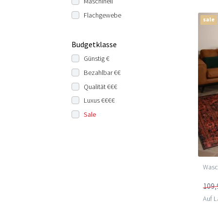
Maschinell
Flachgewebe
sale
Budgetklasse
Günstig €
Bezahlbar €€
Qualität €€€
Luxus €€€€
Sale
Wasch
109,
Auf L