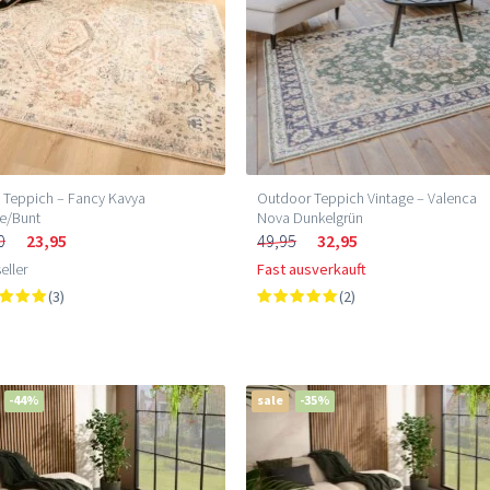
 Teppich – Fancy Kavya
Outdoor Teppich Vintage – Valenca
e/Bunt
Nova Dunkelgrün
0
23,95
49,95
32,95
eller
Fast ausverkauft
(3)
(2)
-44%
sale
-35%