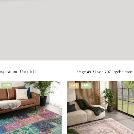
nspiration
Übersicht
Zeige
49-72
von
207
Ergebnissen
-40%
sale
-44%