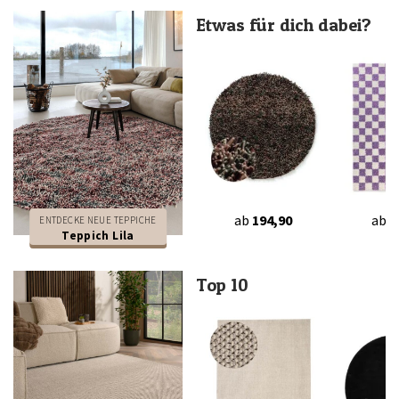
Etwas für dich dabei?
ab
194,90
ab
5
ENTDECKE NEUE TEPPICHE
Teppich Lila
Top 10