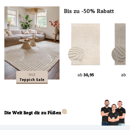
Bis zu -50% Rabatt
ab
30,95
ab
3
SALE
Teppich Sale
Die Welt liegt dir zu Füßen