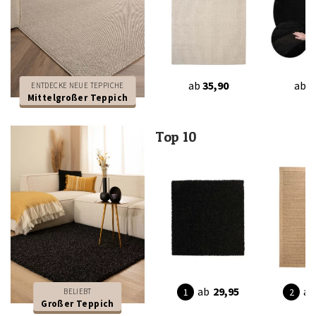
ab
35,90
ab
3
ENTDECKE NEUE TEPPICHE
Mittelgroßer Teppich
Top 10
ab
29,95
ab
BELIEBT
Großer Teppich