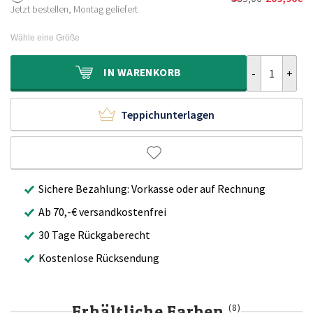
Ursprünglich
Aktueller
270,00€
169,90€.
Jetzt bestellen, Montag geliefert
Preis
Preis
war:
ist:
Wähle eine Größe
335,00€
209,90€.
Hochflor Tepp
IN
WARENKORB
Teppichunterlagen
Sichere Bezahlung: Vorkasse oder auf Rechnung
Ab 70,-€ versandkostenfrei
30 Tage Rückgaberecht
Kostenlose Rücksendung
Erhältliche Farben
(8)