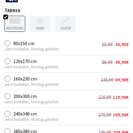
Tapeso
RECHTECKIG
RUND
LÄUFER
80x150 cm
55,00
36,95
€
Ursprünglic
Aktueller
Jetzt bestellen, Montag geliefert
Preis
Preis
war:
ist:
120x170 cm
89,00
49,90
€
Ursprünglic
Aktueller
55,00€
36,95€.
Jetzt bestellen, Montag geliefert
Preis
Preis
war:
ist:
160x230 cm
145,00
89,90
€
Ursprünglic
Aktueller
89,00€
49,90€.
Jetzt bestellen, Montag geliefert
Preis
Preis
war:
ist:
200x300 cm
210,00
129,90
€
Ursprünglich
Aktueller
145,00€
89,90€.
Jetzt bestellen, Montag geliefert
Preis
Preis
war:
ist:
240x340 cm
270,00
169,90
€
Ursprünglich
Aktueller
210,00€
129,90€.
Jetzt bestellen, Montag geliefert
Preis
Preis
war:
ist:
280x380 cm
335,00
209,90
€