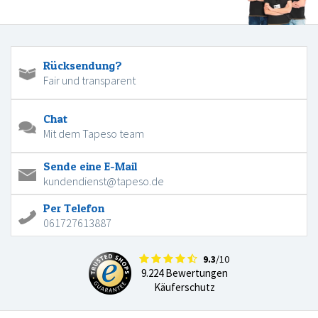
Rücksendung?
Fair und transparent
Chat
Mit dem Tapeso team
Sende eine E-Mail
kundendienst@tapeso.de
Per Telefon
061727613887
9.3
/10
9.224 Bewertungen
Käuferschutz