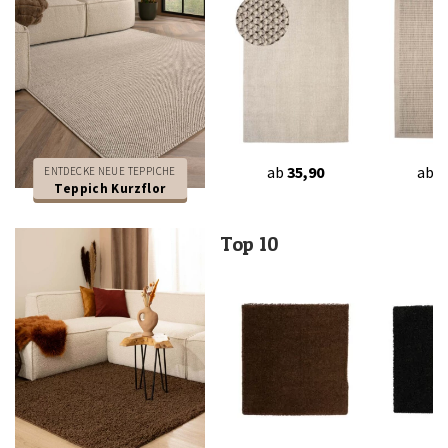
ab
35,90
ab
2
ENTDECKE NEUE TEPPICHE
Teppich Kurzflor
Top 10