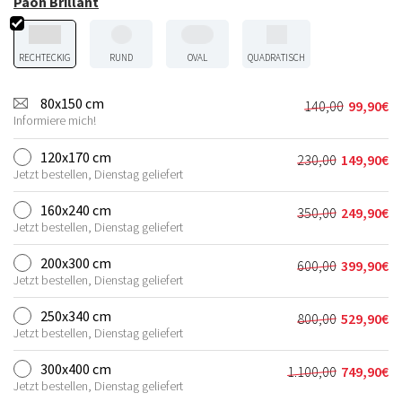
Paon Brillant
RECHTECKIG
RUND
OVAL
QUADRATISCH
80x150 cm
140,00
99,90
€
Ursprünglic
Aktueller
Informiere mich!
Preis
Preis
war:
ist:
120x170 cm
230,00
149,90
€
Ursprünglich
Aktueller
140,00€
99,90€.
Jetzt bestellen, Dienstag geliefert
Preis
Preis
war:
ist:
160x240 cm
350,00
249,90
€
Ursprünglich
Aktueller
230,00€
149,90€.
Jetzt bestellen, Dienstag geliefert
Preis
Preis
war:
ist:
200x300 cm
600,00
399,90
€
Ursprünglich
Aktueller
350,00€
249,90€.
Jetzt bestellen, Dienstag geliefert
Preis
Preis
war:
ist:
250x340 cm
800,00
529,90
€
Ursprünglich
Aktueller
600,00€
399,90€.
Jetzt bestellen, Dienstag geliefert
Preis
Preis
war:
ist:
300x400 cm
1.100,00
749,90
€
Ursprüngliche
Aktueller
800,00€
529,90€.
Jetzt bestellen, Dienstag geliefert
Preis
Preis