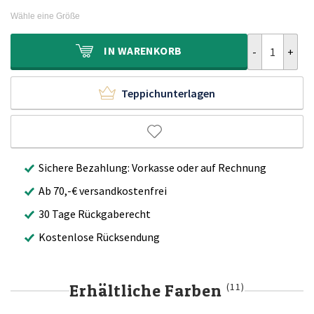
war:
ist:
Wähle eine Größe
1.100,00€
749,90€.
Viskose Teppi
IN
WARENKORB
Teppichunterlagen
Sichere Bezahlung: Vorkasse oder auf Rechnung
Ab 70,-€ versandkostenfrei
30 Tage Rückgaberecht
Kostenlose Rücksendung
Erhältliche Farben
(11)