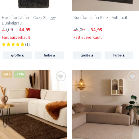
Hochflor Läufer – Cozy Shaggy
Kurzflor Läufer Fine – Anthrazit
Dunkelgrau
70,00
44,95
55,00
34,95
Fast ausverkauft
Fast ausverkauft
(1)
▴
▴
▴
▴
größe
farbe
größe
farbe
sale
-37%