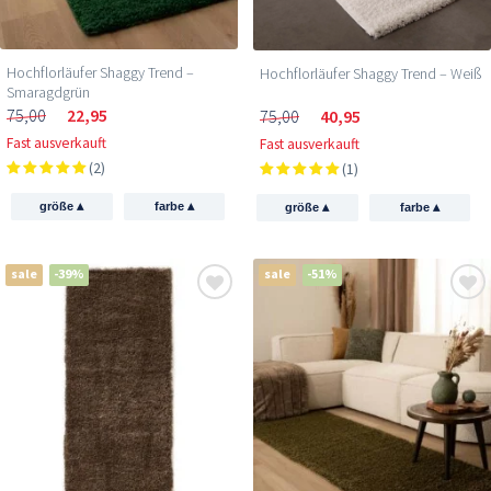
Hochflorläufer Shaggy Trend –
Hochflorläufer Shaggy Trend – Weiß
Smaragdgrün
75,00
22,95
75,00
40,95
Fast ausverkauft
Fast ausverkauft
(2)
(1)
▴
▴
▴
▴
größe
farbe
größe
farbe
sale
-39%
sale
-51%