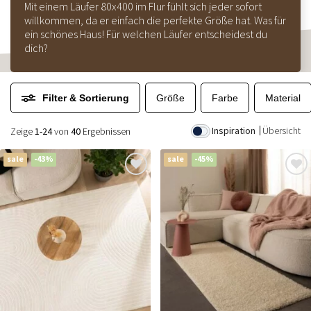
Mit einem Läufer 80x400 im Flur fühlt sich jeder sofort
willkommen, da er einfach die perfekte Größe hat. Was für
ein schönes Haus! Für welchen Läufer entscheidest du
dich?
Filter & Sortierung
Größe
Farbe
Material
Inspiration
Übersicht
Zeige
1-24
von
40
Ergebnissen
sale
-43%
sale
-45%