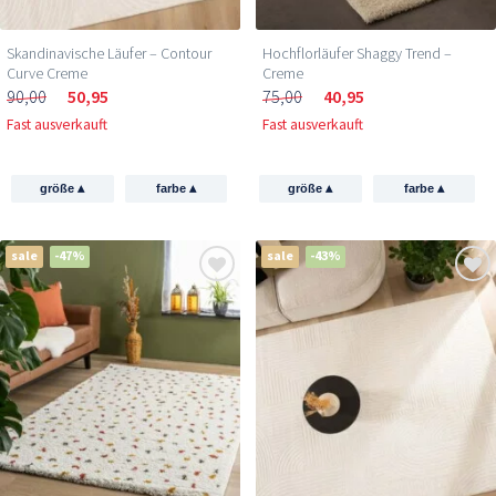
Skandinavische Läufer – Contour
Hochflorläufer Shaggy Trend –
Curve Creme
Creme
90,00
50,95
75,00
40,95
Fast ausverkauft
Fast ausverkauft
▴
▴
▴
▴
größe
farbe
größe
farbe
sale
-47%
sale
-43%