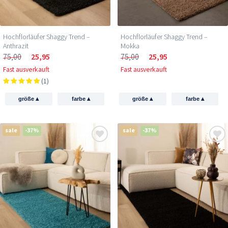
Hochflorläufer Shaggy Trend –
Hochflorläufer Shaggy Trend –
Anthrazit
Mokka
75,00
25,95
75,00
25,95
Fast ausverkauft
Fast ausverkauft
(1)
▴
▴
▴
▴
größe
farbe
größe
farbe
sale
-37%
sale
-37%