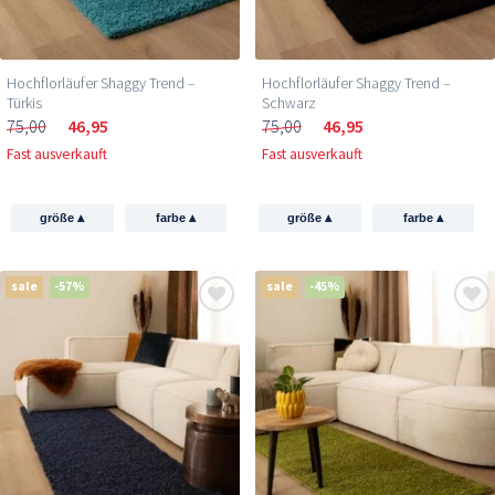
Hochflorläufer Shaggy Trend –
Hochflorläufer Shaggy Trend –
Türkis
Schwarz
75,00
46,95
75,00
46,95
Fast ausverkauft
Fast ausverkauft
▴
▴
▴
▴
größe
farbe
größe
farbe
sale
-57%
sale
-45%