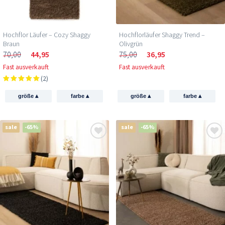
Hochflor Läufer – Cozy Shaggy
Hochflorläufer Shaggy Trend –
Braun
Olivgrün
70,00
44,95
75,00
36,95
Fast ausverkauft
Fast ausverkauft
(2)
▴
▴
▴
▴
größe
farbe
größe
farbe
sale
-65%
sale
-65%