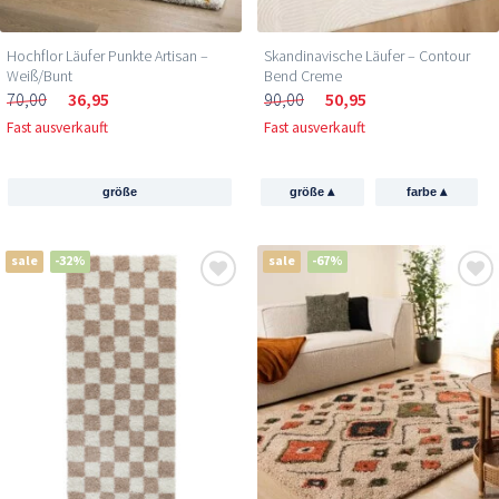
Hochflor Läufer Punkte Artisan –
Skandinavische Läufer – Contour
Weiß/Bunt
Bend Creme
70,00
36,95
90,00
50,95
Fast ausverkauft
Fast ausverkauft
▴
▴
größe
größe
farbe
sale
-32%
sale
-67%