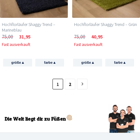
Hochflorläufer Shaggy Trend –
Hochflorläufer Shaggy Trend – Grün
Marineblau
75,00
31,95
75,00
40,95
Fast ausverkauft
Fast ausverkauft
▴
▴
▴
▴
größe
farbe
größe
farbe
1
2
Die Welt liegt dir zu Füßen