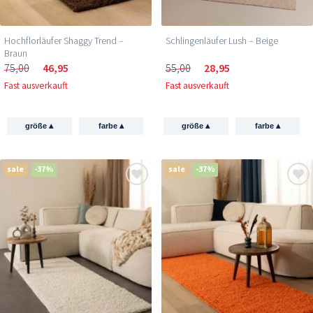
Hochflorläufer Shaggy Trend –
Schlingenläufer Lush – Beige
Braun
75,00
46,95
55,00
28,95
Fast ausverkauft
Fast ausverkauft
▴
▴
▴
▴
größe
farbe
größe
farbe
sale
-37%
sale
-37%