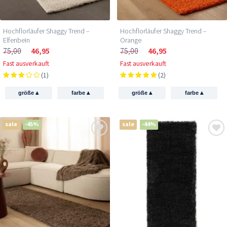
Hochflorläufer Shaggy Trend –
Hochflorläufer Shaggy Trend –
Elfenbein
Orange
75,00
46,95
75,00
46,95
Fast ausverkauft
Fast ausverkauft
(1)
(2)
▴
▴
▴
▴
größe
farbe
größe
farbe
sale
-45%
sale
-44%