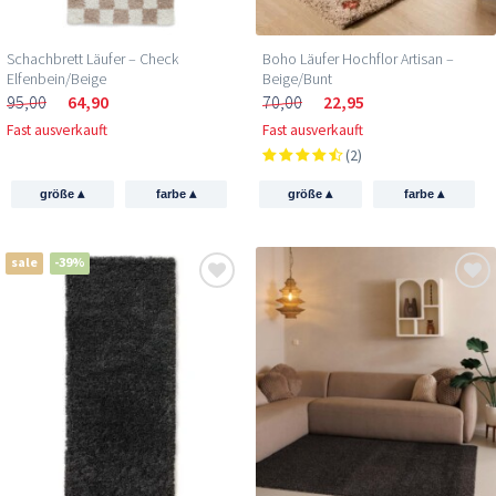
Schachbrett Läufer – Check
Boho Läufer Hochflor Artisan –
Elfenbein/Beige
Beige/Bunt
95,00
64,90
70,00
22,95
Fast ausverkauft
Fast ausverkauft
(2)
▴
▴
▴
▴
größe
farbe
größe
farbe
sale
-39%