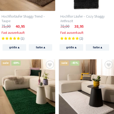
Hochflorläufer Shaggy Trend –
Hochflor Läufer – Cozy Shaggy
Taupe
Anthrazit
75,00
40,95
70,00
38,95
Fast ausverkauft
Fast ausverkauft
(1)
(2)
▴
▴
▴
▴
größe
farbe
größe
farbe
sale
-69%
sale
-45%