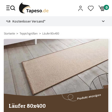
Zusammenbruch
9.3
Kostenloser Versand*
Startseite
Teppichgrößen
Läufer 80x400
Produkt anzeigen
Läufer 80x400