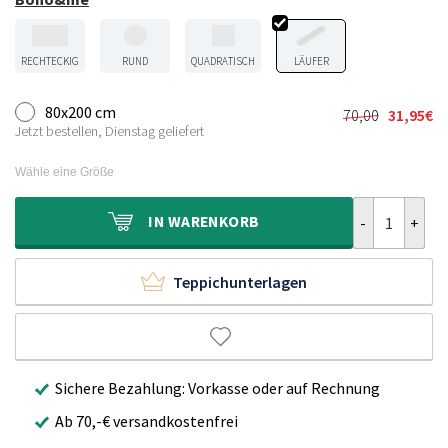
RECHTECKIG
RUND
QUADRATISCH
LÄUFER
80x200 cm
70,00
31,95
€
Ursprünglic
Aktueller
Jetzt bestellen, Dienstag geliefert
Preis
Preis
war:
ist:
Wähle eine Größe
70,00€
31,95€.
Boho Läufer H
IN
WARENKORB
Teppichunterlagen
Sichere Bezahlung: Vorkasse oder auf Rechnung
Ab 70,-€ versandkostenfrei