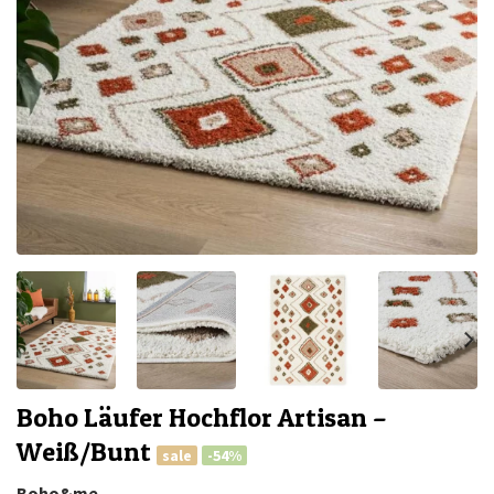
Boho Läufer Hochflor Artisan –
Weiß/Bunt
sale
-54%
Boho&me