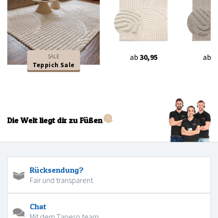
ab
30,95
ab
3
SALE
Teppich Sale
Die Welt liegt dir zu Füßen
Rücksendung?
Fair und transparent
Chat
Mit dem Tapeso team