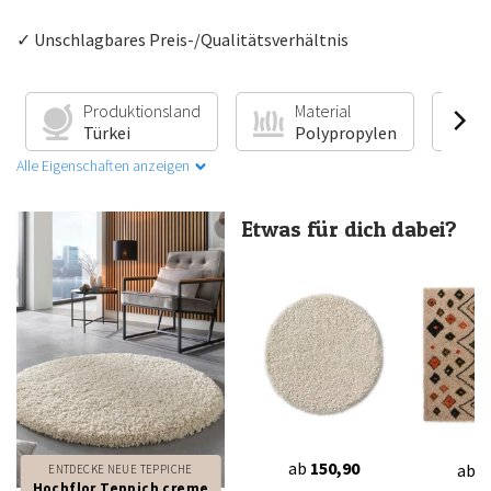
✓ Unschlagbares Preis-/Qualitätsverhältnis
Produktionsland
Material
Türkei
Polypropylen
Alle Eigenschaften anzeigen
Etwas für dich dabei?
ab
150,90
ab
3
ENTDECKE NEUE TEPPICHE
Hochflor Teppich creme