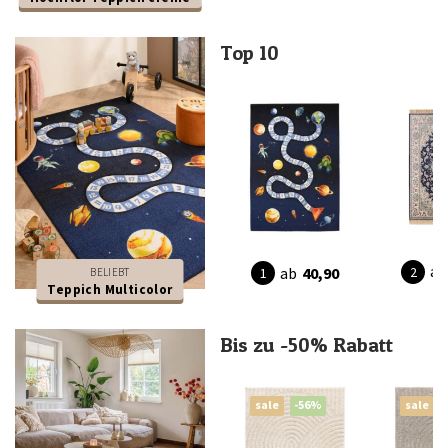
Top 10
ab
ab
40,90
BELIEBT
Teppich Multicolor
Bis zu -50% Rabatt
sale
-56%
sale