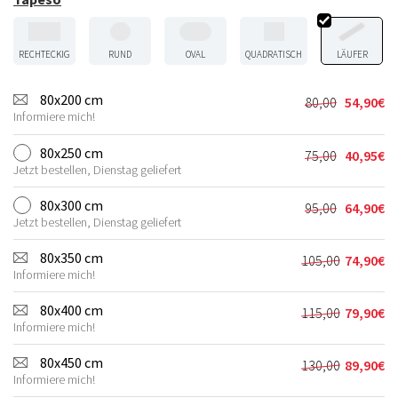
RECHTECKIG
RUND
OVAL
QUADRATISCH
LÄUFER
80x200 cm
80,00
54,90
€
Ursprünglic
Aktueller
Informiere mich!
Preis
Preis
war:
ist:
80x250 cm
75,00
40,95
€
Ursprünglic
Aktueller
80,00€
54,90€.
Jetzt bestellen, Dienstag geliefert
Preis
Preis
war:
ist:
80x300 cm
95,00
64,90
€
Ursprünglic
Aktueller
75,00€
40,95€.
Jetzt bestellen, Dienstag geliefert
Preis
Preis
war:
ist:
80x350 cm
105,00
74,90
€
Ursprünglic
Aktueller
95,00€
64,90€.
Informiere mich!
Preis
Preis
war:
ist:
80x400 cm
115,00
79,90
€
Ursprünglic
Aktueller
105,00€
74,90€.
Informiere mich!
Preis
Preis
war:
ist:
80x450 cm
130,00
89,90
€
Ursprünglic
Aktueller
115,00€
79,90€.
Informiere mich!
Preis
Preis