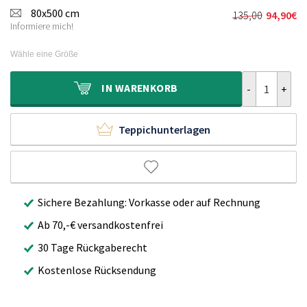
war:
ist:
80x500 cm
135,00
94,90
€
Ursprünglic
Aktueller
130,00€
89,90€.
Informiere mich!
Preis
Preis
war:
ist:
Wähle eine Größe
135,00€
94,90€.
Hochflorläufe
IN
WARENKORB
Teppichunterlagen
Sichere Bezahlung: Vorkasse oder auf Rechnung
Ab 70,-€ versandkostenfrei
30 Tage Rückgaberecht
Kostenlose Rücksendung