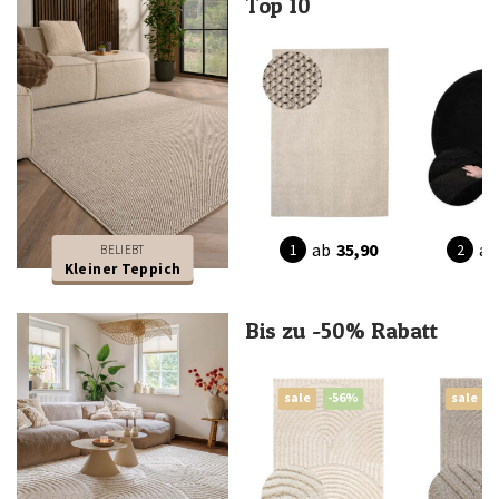
Top 10
ab
35,90
ab
BELIEBT
Kleiner Teppich
Bis zu -50% Rabatt
sale
-56%
sale