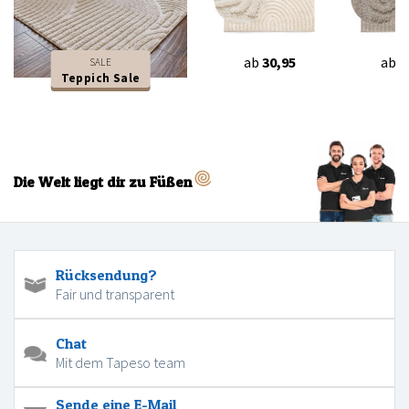
ab
30,95
ab
3
SALE
Teppich Sale
Die Welt liegt dir zu Füßen
Rücksendung?
Fair und transparent
Chat
Mit dem Tapeso team
Sende eine E-Mail