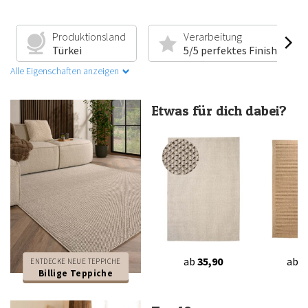
Produktionsland
Verarbeitung
Türkei
5/5 perfektes Finish
Alle Eigenschaften anzeigen
Etwas für dich dabei?
ab
35,90
ab
4
ENTDECKE NEUE TEPPICHE
Billige Teppiche