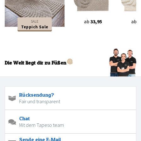
ab
33,95
ab
3
SALE
Teppich Sale
Die Welt liegt dir zu Füßen
Rücksendung?
Fair und transparent
Chat
Mit dem Tapeso team
Sende eine E-Mail