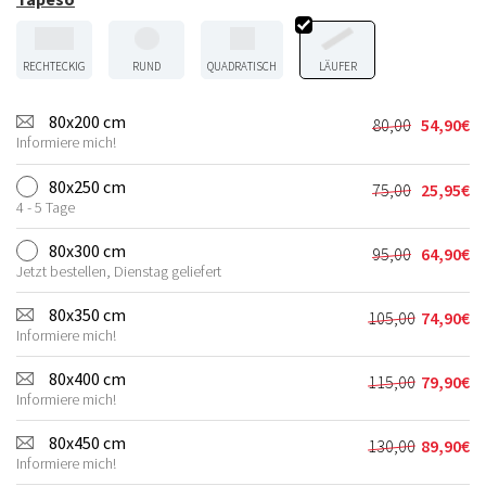
RECHTECKIG
RUND
QUADRATISCH
LÄUFER
80x200 cm
80,00
54,90
€
Ursprünglic
Aktueller
Informiere mich!
Preis
Preis
war:
ist:
80x250 cm
75,00
25,95
€
Ursprünglic
Aktueller
80,00€
54,90€.
4 - 5 Tage
Preis
Preis
war:
ist:
80x300 cm
95,00
64,90
€
Ursprünglic
Aktueller
75,00€
25,95€.
Jetzt bestellen, Dienstag geliefert
Preis
Preis
war:
ist:
80x350 cm
105,00
74,90
€
Ursprünglic
Aktueller
95,00€
64,90€.
Informiere mich!
Preis
Preis
war:
ist:
80x400 cm
115,00
79,90
€
Ursprünglic
Aktueller
105,00€
74,90€.
Informiere mich!
Preis
Preis
war:
ist:
80x450 cm
130,00
89,90
€
Ursprünglic
Aktueller
115,00€
79,90€.
Informiere mich!
Preis
Preis