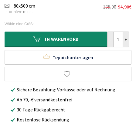
war:
ist:
80x500 cm
135,00
94,90
€
Ursprünglic
Aktueller
130,00€
89,90€.
Informiere mich!
Preis
Preis
war:
ist:
Wähle eine Größe
135,00€
94,90€.
Hochflorläufe
IN
WARENKORB
Teppichunterlagen
Sichere Bezahlung: Vorkasse oder auf Rechnung
Ab 70,-€ versandkostenfrei
30 Tage Rückgaberecht
Kostenlose Rücksendung