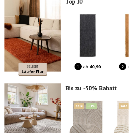
Top 10
ab
40,90
ab
BELIEBT
Läufer Flur
Bis zu -50% Rabatt
sale
-51%
sale