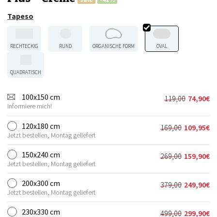
Tapeso
RECHTECKIG
RUND
ORGANISCHE FORM
OVAL
QUADRATISCH
100x150 cm
119,00
74,90
€
Ursprünglic
Aktueller
Informiere mich!
Preis
Preis
war:
ist:
120x180 cm
169,00
109,95
€
Ursprünglich
Aktueller
119,00€
74,90€.
Jetzt bestellen, Montag geliefert
Preis
Preis
war:
ist:
150x240 cm
269,00
159,90
€
Ursprünglich
Aktueller
169,00€
109,95€.
Jetzt bestellen, Montag geliefert
Preis
Preis
war:
ist:
200x300 cm
379,00
249,90
€
Ursprünglich
Aktueller
269,00€
159,90€.
Jetzt bestellen, Montag geliefert
Preis
Preis
war:
ist:
230x330 cm
499,00
299,90
€