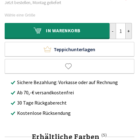
Ursprünglich
Aktueller
379,00€
249,90€.
Jetzt bestellen, Montag geliefert
Preis
Preis
war:
ist:
Wähle eine Größe
499,00€
299,90€.
Flauschiger T
IN
WARENKORB
Teppichunterlagen
Sichere Bezahlung: Vorkasse oder auf Rechnung
Ab 70,-€ versandkostenfrei
30 Tage Rückgaberecht
Kostenlose Rücksendung
Erhältliche Farben
(5)