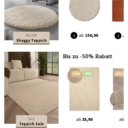
ab
150,90
ab
BELIEBT
Shaggy Teppich
Bis zu -50% Rabatt
sale
-41%
sale
ab
35,90
ab
2
SALE
Teppich Sale