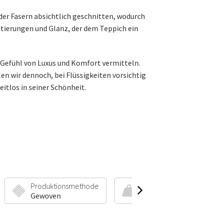
der Fasern absichtlich geschnitten, wodurch
ttierungen und Glanz, der dem Teppich ein
n Gefühl von Luxus und Komfort vermitteln.
n wir dennoch, bei Flüssigkeiten vorsichtig
eitlos in seiner Schönheit.
Produktionsmethode
Florhöhe & Gewicht
Gewoven
14 mm | 3300 g/m²