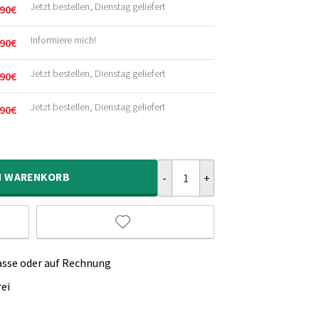
Jetzt bestellen, Dienstag geliefert
90
€
licher
r
Informiere mich!
90
€
licher
r
Jetzt bestellen, Dienstag geliefert
90
€
licher
r
Jetzt bestellen, Dienstag geliefert
90
€
licher
r
Viskose Teppich Oval - Glamour 
N
WARENKORB
asse oder auf Rechnung
ei