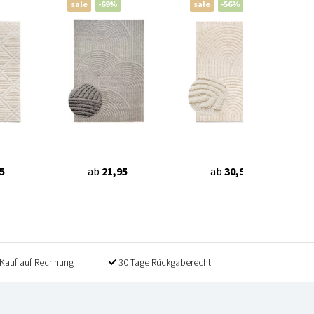
sale
-69%
sale
-56%
5
ab
21,95
ab
30,95
Kauf auf Rechnung
30 Tage Rückgaberecht