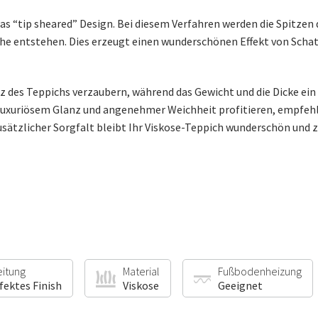
s “tip sheared” Design. Bei diesem Verfahren werden die Spitzen 
äche entstehen. Dies erzeugt einen wunderschönen Effekt von Scha
nz des Teppichs verzaubern, während das Gewicht und die Dicke ei
 luxuriösem Glanz und angenehmer Weichheit profitieren, empfehle
 zusätzlicher Sorgfalt bleibt Ihr Viskose-Teppich wunderschön und z
eitung
Material
Fußbodenheizung
fektes Finish
Viskose
Geeignet