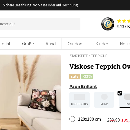
Sichere Bezahlung: Vorkasse oder auf Rechnung
9.237 
terial
Größe
Rund
Outdoor
Kinder
Neu 
/
STARTSEITE
TEPPICHE
Viskose Teppich O
sale
-33%
Paon Brillant
RECHTECKIG
RUND
OV
120x180 cm
209,90
139,
Ursprüng
Aktuelle
Preis
Preis