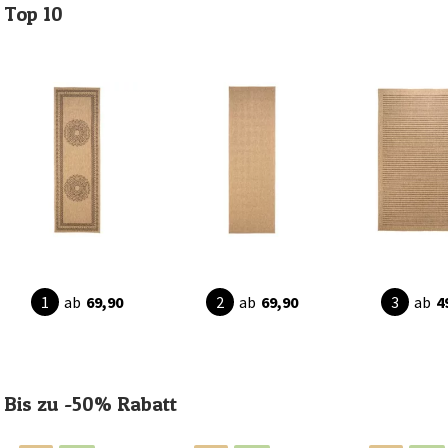
Top 10
ab
69,90
ab
69,90
ab
4
Bis zu -50% Rabatt