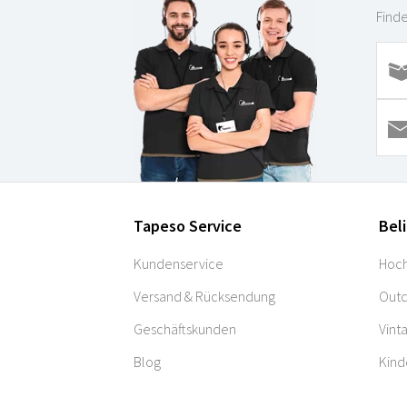
Finde
Tapeso Service
Bel
Kundenservice
Hoch
Versand & Rücksendung
Outd
Geschäftskunden
Vint
Blog
Kind