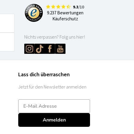
9.3
/10
9.237 Bewertungen
Käuferschutz
Nichts verpassen? Folg uns hier!
Lass dich überraschen
Jetzt für den Newsletter anmelden
E-mailadres
Anmelden