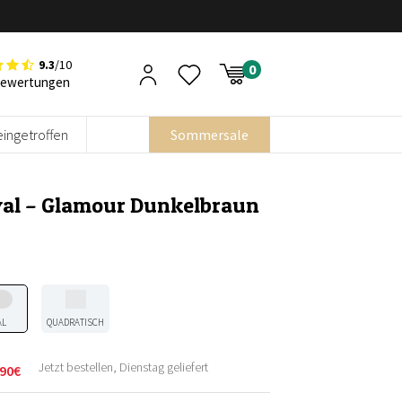
9.3
/10
Bewertungen
eingetroffen
Sommersale
val – Glamour Dunkelbraun
AL
QUADRATISCH
Jetzt bestellen, Dienstag geliefert
90
€
licher
r