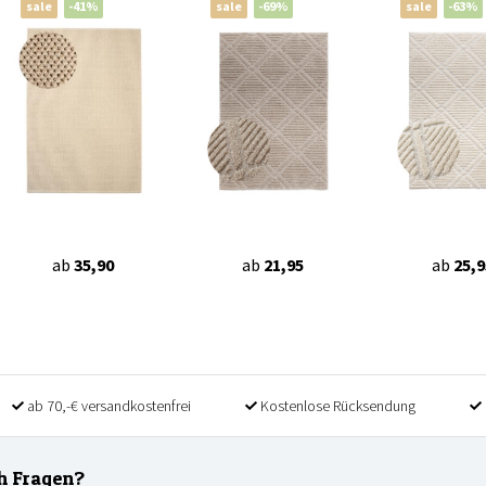
sale
-41%
sale
-69%
sale
-63%
ab
35,90
ab
21,95
ab
25,9
ab 70,-€ versandkostenfrei
Kostenlose Rücksendung
h Fragen?