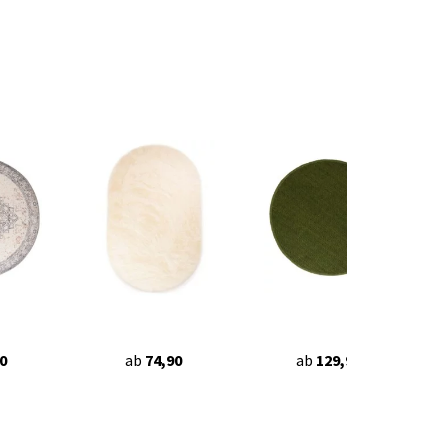
0
ab
74,90
ab
129,90