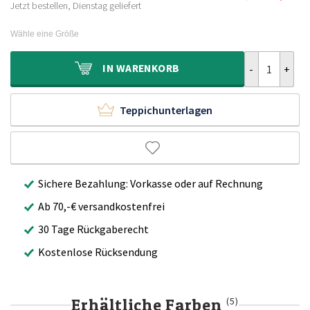
Ursprünglich
Aktueller
379,00€
249,90€.
Jetzt bestellen, Dienstag geliefert
Preis
Preis
war:
ist:
Wähle eine Größe
499,00€
299,90€.
Flauschiger T
IN
WARENKORB
Teppichunterlagen
Sichere Bezahlung: Vorkasse oder auf Rechnung
Ab 70,-€ versandkostenfrei
30 Tage Rückgaberecht
Kostenlose Rücksendung
Erhältliche Farben
(5)