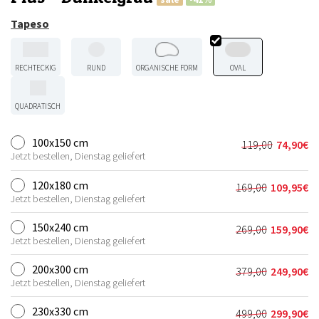
Tapeso
RECHTECKIG
RUND
ORGANISCHE FORM
OVAL
QUADRATISCH
100x150 cm
119,00
74,90
€
Ursprünglic
Aktueller
Jetzt bestellen, Dienstag geliefert
Preis
Preis
war:
ist:
120x180 cm
169,00
109,95
€
Ursprünglich
Aktueller
119,00€
74,90€.
Jetzt bestellen, Dienstag geliefert
Preis
Preis
war:
ist:
150x240 cm
269,00
159,90
€
Ursprünglich
Aktueller
169,00€
109,95€.
Jetzt bestellen, Dienstag geliefert
Preis
Preis
war:
ist:
200x300 cm
379,00
249,90
€
Ursprünglich
Aktueller
269,00€
159,90€.
Jetzt bestellen, Dienstag geliefert
Preis
Preis
war:
ist:
230x330 cm
499,00
299,90
€