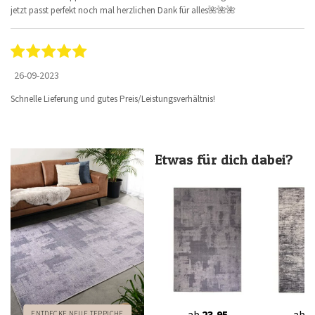
jetzt passt perfekt noch mal herzlichen Dank für alles🌺🌺🌺
26-09-2023
Schnelle Lieferung und gutes Preis/Leistungsverhältnis!
Etwas für dich dabei?
ab
23,95
ab
2
ENTDECKE NEUE TEPPICHE