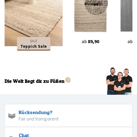
ab
89,90
ab
2
SALE
Teppich Sale
Die Welt liegt dir zu Füßen
Rücksendung?
Fair und transparent
Chat