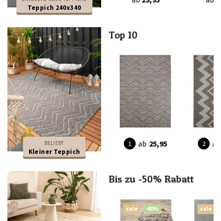
Teppich 240x340
Top 10
ab
25,95
ab
BELIEBT
Kleiner Teppich
Bis zu -50% Rabatt
sale
-40%
sale