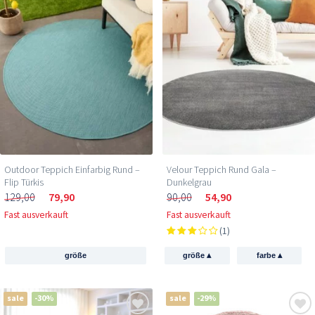
Outdoor Teppich Einfarbig Rund –
Velour Teppich Rund Gala –
Flip Türkis
Dunkelgrau
129,00
79,90
90,00
54,90
Fast ausverkauft
Fast ausverkauft
(1)
▴
▴
größe
größe
farbe
sale
-30%
sale
-29%