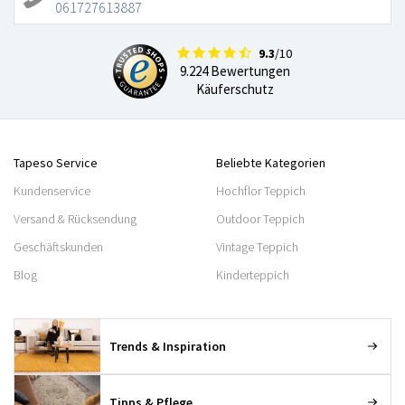
061727613887
9.3
/10
9.224 Bewertungen
Käuferschutz
Tapeso Service
Beliebte Kategorien
Kundenservice
Hochflor Teppich
Versand & Rücksendung
Outdoor Teppich
Geschäftskunden
Vintage Teppich
Blog
Kinderteppich
Trends & Inspiration
Tipps & Pflege