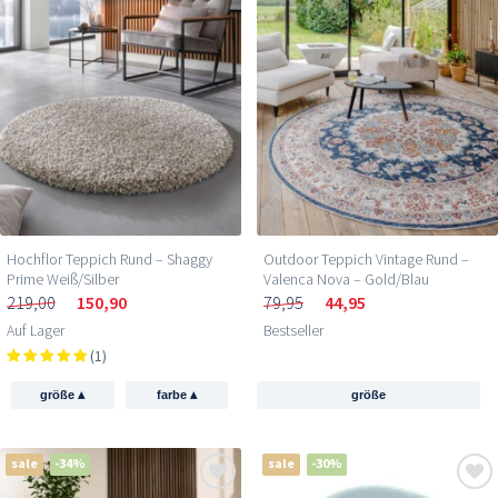
Hochflor Teppich Rund – Shaggy
Outdoor Teppich Vintage Rund –
Prime Weiß/Silber
Valenca Nova – Gold/Blau
219,00
150,90
79,95
44,95
Auf Lager
Bestseller
(1)
▴
▴
größe
farbe
größe
sale
-34%
sale
-30%