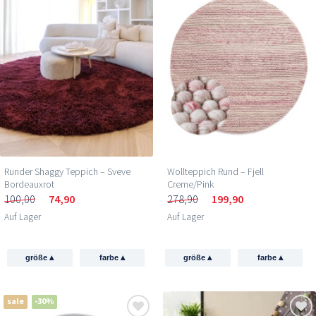
Runder Shaggy Teppich – Sveve
Wollteppich Rund – Fjell
Bordeauxrot
Creme/Pink
100,00
74,90
278,90
199,90
Auf Lager
Auf Lager
▴
▴
▴
▴
größe
farbe
größe
farbe
sale
-30%