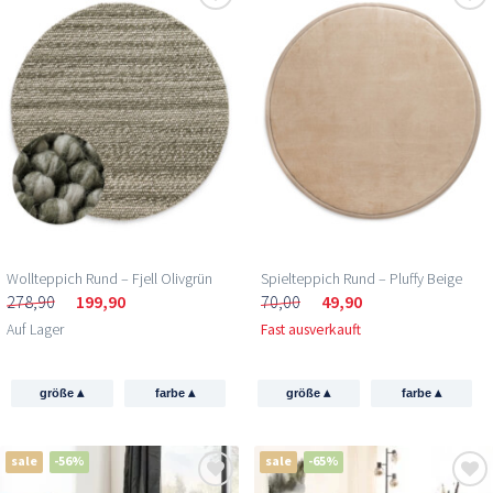
Wollteppich Rund – Fjell Olivgrün
Spielteppich Rund – Pluffy Beige
278,90
199,90
70,00
49,90
Auf Lager
Fast ausverkauft
▴
▴
▴
▴
größe
farbe
größe
farbe
sale
-56%
sale
-65%