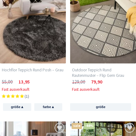
Hochflor Teppich Rund Posh – Grau
Outdoor Teppich Rund
Rautenmuster – Flip Gem Grau
55,00
13,95
129,00
79,90
Fast ausverkauft
Fast ausverkauft
(1)
▴
▴
größe
farbe
größe
sale
-44%