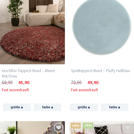
Hochflor Teppich Rund – Blend
Spielteppich Rund – Pluffy Hellblau
Rot/Grau
69,90
45,90
70,00
49,90
Fast ausverkauft
Fast ausverkauft
▴
▴
▴
▴
größe
farbe
größe
farbe
sale
-75%