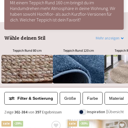
Mit einem Teppich Rund 160 cm bringst du im
Handumdrehen mehr Atmosphäre in deine Wohnung. Wir
haben sowohl Hochflor- als auch Kurzflor-Versionen für
dich. Welcher Teppich ist dein Favorit?
Wähle deinen Stil
Mehr anzeigen
Teppich Rund 80 cm
Teppich Rund 120 cm
Teppich 
Filter & Sortierung
Größe
Farbe
Material
Inspiration
Übersicht
Zeige
361-384
von
397
Ergebnissen
sale
-29%
sale
-30%