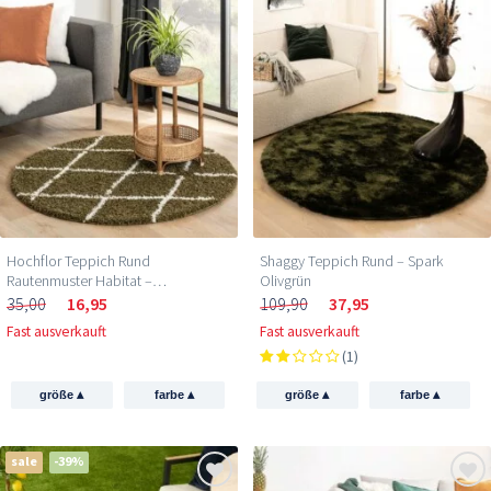
Hochflor Teppich Rund
Shaggy Teppich Rund – Spark
Rautenmuster Habitat –
Olivgrün
Olivgrün/Weiß
35,00
16,95
109,90
37,95
Fast ausverkauft
Fast ausverkauft
(1)
▴
▴
▴
▴
größe
farbe
größe
farbe
sale
-39%