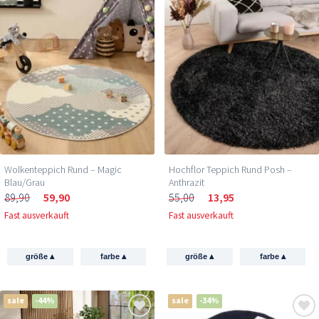
Wolkenteppich Rund – Magic
Hochflor Teppich Rund Posh –
Blau/Grau
Anthrazit
89,90
59,90
55,00
13,95
Fast ausverkauft
Fast ausverkauft
▴
▴
▴
▴
größe
farbe
größe
farbe
sale
-44%
sale
-34%