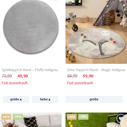
Spielteppich Rund – Pluffy Hellgrau
Dino Teppich Rund – Magic Hellgrau
70,00
49,90
89,90
59,90
Fast ausverkauft
Fast ausverkauft
▴
▴
größe
farbe
größe
sale
-75%
sale
-39%