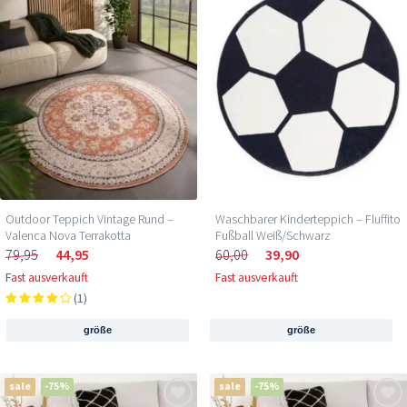
Outdoor Teppich Vintage Rund –
Waschbarer Kinderteppich – Fluffito
Valenca Nova Terrakotta
Fußball Weiß/Schwarz
79,95
44,95
60,00
39,90
Fast ausverkauft
Fast ausverkauft
(1)
größe
größe
sale
-75%
sale
-75%