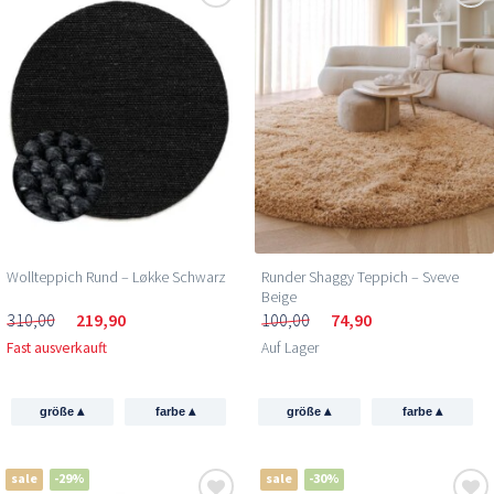
Wollteppich Rund – Løkke Schwarz
Runder Shaggy Teppich – Sveve
Beige
310,00
219,90
100,00
74,90
Fast ausverkauft
Auf Lager
▴
▴
▴
▴
größe
farbe
größe
farbe
sale
-29%
sale
-30%