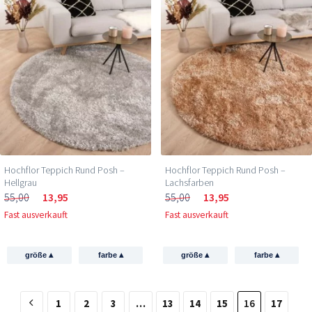
Hochflor Teppich Rund Posh –
Hochflor Teppich Rund Posh –
Hellgrau
Lachsfarben
55,00
13,95
55,00
13,95
Fast ausverkauft
Fast ausverkauft
▴
▴
▴
▴
größe
farbe
größe
farbe
1
2
3
…
13
14
15
16
17