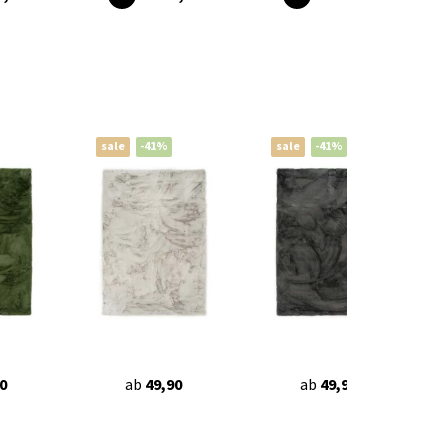
sale
-41%
sale
-41%
0
ab
49,90
ab
49,90