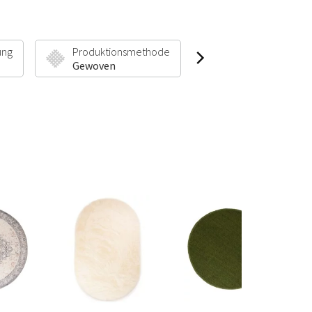
ung
Produktionsmethode
Florhöhe & Gewic
Gewoven
7 mm | 1000 g/m