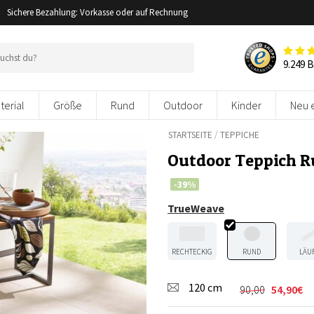
Sichere Bezahlung: Vorkasse oder auf Rechnung
9.249 
terial
Größe
Rund
Outdoor
Kinder
Neu 
/
STARTSEITE
TEPPICHE
Outdoor Teppich R
-39%
TrueWeave
RECHTECKIG
RUND
LÄU
120 cm
90,00
54,90
€
Ursprünglic
Aktueller
Preis
Preis