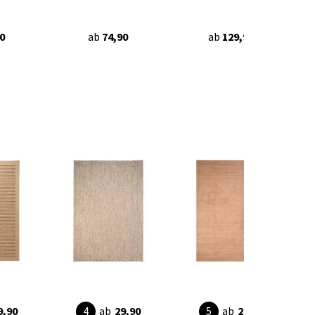
0
ab
74,90
ab
129,90
9,90
ab
29,90
ab
28,95