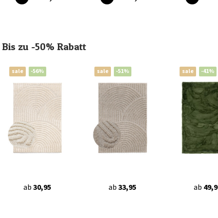
Bis zu -50% Rabatt
sale
-56%
sale
-51%
sale
-41%
ab
30,95
ab
33,95
ab
49,9