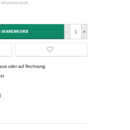
Informiere mich!
her
Outdoor Teppich Rund - Elara Ant
N
WARENKORB
asse oder auf Rechnung
ei
g