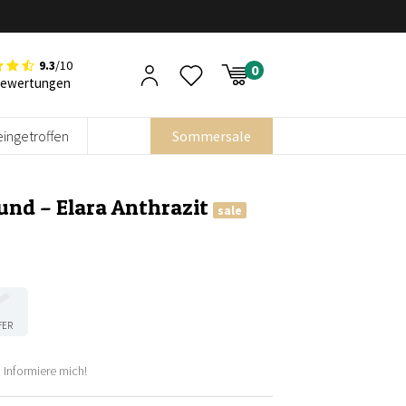
9.3
/10
Bewertungen
eingetroffen
Sommersale
und – Elara Anthrazit
sale
FER
Informiere mich!
her