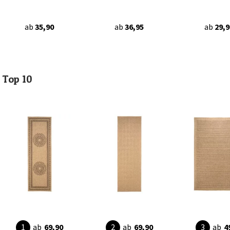
ab
35,90
ab
36,95
ab
29,9
Top 10
ab
69,90
ab
69,90
ab
4