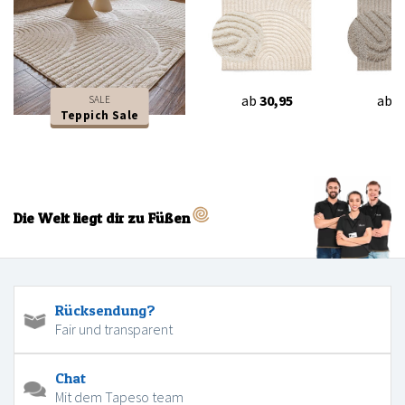
ab
30,95
ab
3
SALE
Teppich Sale
Die Welt liegt dir zu Füßen
Rücksendung?
Fair und transparent
Chat
Mit dem Tapeso team