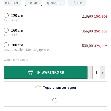
RECHTECKIG
RUND
QUADRATISCH
LÄUFER
120 cm
219,00
150,90
€
Ursprünglich
Aktueller
4 - 5 Tage
Preis
Preis
war:
ist:
160 cm
355,00
250,90
€
Ursprünglich
Aktueller
219,00€
150,90€.
4 - 5 Tage
Preis
Preis
war:
ist:
200 cm
530,00
379,90
€
Ursprünglich
Aktueller
355,00€
250,90€.
Jetzt bestellen, Dienstag geliefert
Preis
Preis
war:
ist:
Wähle eine Größe
530,00€
379,90€.
Hochflor Tepp
IN
WARENKORB
Teppichunterlagen