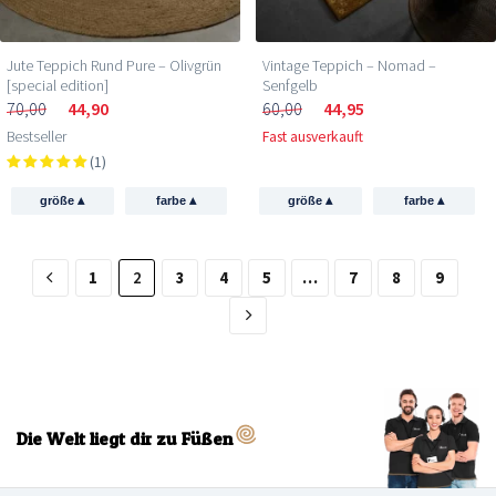
Jute Teppich Rund Pure – Olivgrün
Vintage Teppich – Nomad –
[special edition]
Senfgelb
70,00
44,90
60,00
44,95
Bestseller
Fast ausverkauft
(1)
▴
▴
▴
▴
größe
farbe
größe
farbe
1
2
3
4
5
…
7
8
9
Die Welt liegt dir zu Füßen