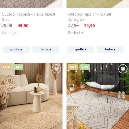
Outdoor Teppich – Trellis Retreat
Outdoor Teppich – Sunset
Grau
Apfelgrün
79,90
49,90
42,90
24,90
Auf Lager
Bestseller
▴
▴
▴
▴
größe
farbe
größe
farbe
sale
-38%
sale
-59%