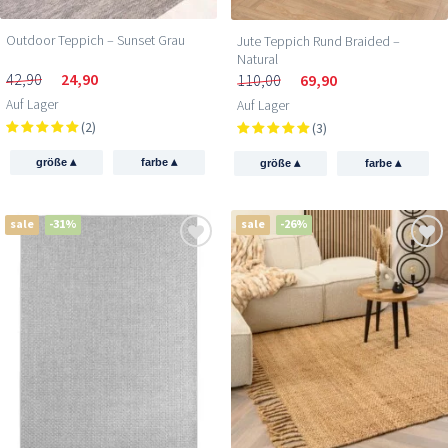
Outdoor Teppich – Sunset Grau
Jute Teppich Rund Braided –
Natural
42,90
24,90
110,00
69,90
Auf Lager
Auf Lager
(2)
(3)
▴
▴
▴
▴
größe
farbe
größe
farbe
sale
-31%
sale
-26%