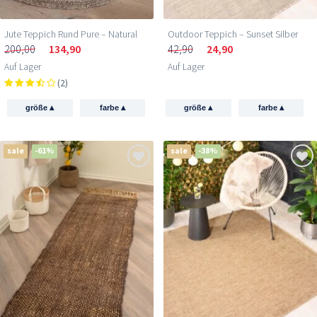
Jute Teppich Rund Pure – Natural
Outdoor Teppich – Sunset Silber
200,00
134,90
42,90
24,90
Auf Lager
Auf Lager
(2)
▴
▴
▴
▴
größe
farbe
größe
farbe
sale
-61%
sale
-38%