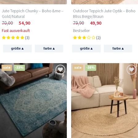
Jute Teppich Chunky – Boho &me –
Outdoor Teppich Jute Optik – Boho
Gold/Natural
Bliss Beige/Braun
70,00
54,90
79,90
49,90
Fast ausverkauft
Bestseller
(3)
(2)
▴
▴
▴
▴
größe
farbe
größe
farbe
sale
-33%
sale
-38%