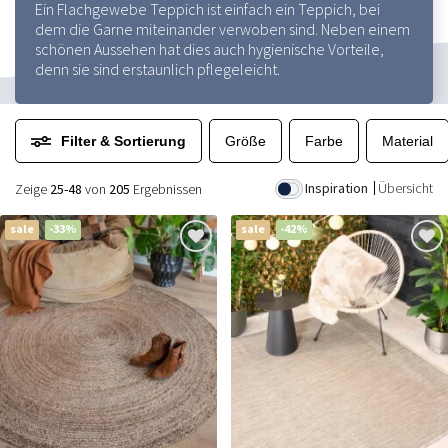
Ein Flachgewebe Teppich ist einfach ein Teppich, bei
dem die Garne miteinander verwoben sind. Neben einem
schönen Aussehen hat dies auch hygienische Vorteile,
denn sie sind erstaunlich pflegeleicht.
Filter & Sortierung
Größe
Farbe
Material
Inspiration
Übersicht
Zeige
25-48
von
205
Ergebnissen
sale
-33%
sale
-42%