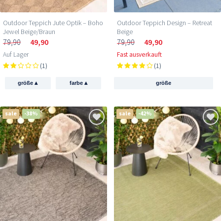
Outdoor Teppich Jute Optik – Boho
Outdoor Teppich Design – Retreat
Jewel Beige/Braun
Beige
79,90
49,90
79,90
49,90
Auf Lager
Fast ausverkauft
(1)
(1)
▴
▴
größe
farbe
größe
sale
-38%
sale
-42%