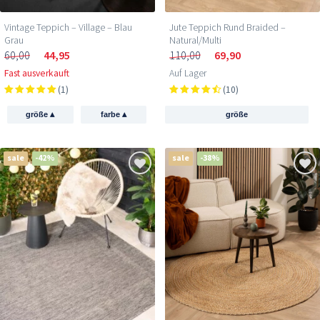
Vintage Teppich – Village – Blau
Jute Teppich Rund Braided –
Grau
Natural/Multi
60,00
44,95
110,00
69,90
Fast ausverkauft
Auf Lager
(1)
(10)
▴
▴
größe
farbe
größe
sale
-42%
sale
-38%