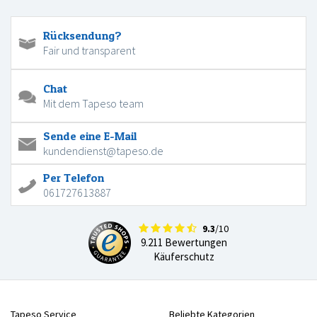
Rücksendung?
Fair und transparent
Chat
Mit dem Tapeso team
Sende eine E-Mail
kundendienst@tapeso.de
Per Telefon
061727613887
9.3
/10
9.211 Bewertungen
Käuferschutz
Tapeso Service
Beliebte Kategorien