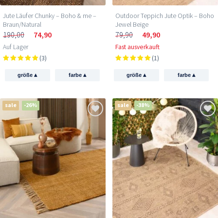
Jute Läufer Chunky – Boho & me –
Outdoor Teppich Jute Optik – Boho
Braun/Natural
Jewel Beige
190,00
74,90
79,90
49,90
Auf Lager
Fast ausverkauft
(3)
(1)
▴
▴
▴
▴
größe
farbe
größe
farbe
sale
-26%
sale
-38%