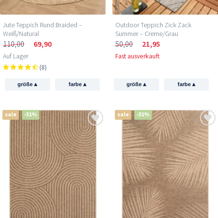
Jute Teppich Rund Braided –
Outdoor Teppich Zick Zack
Weiß/Natural
Summer – Creme/Grau
110,00
69,90
50,00
21,95
Auf Lager
Fast ausverkauft
(8)
▴
▴
▴
▴
größe
farbe
größe
farbe
sale
-31%
sale
-31%