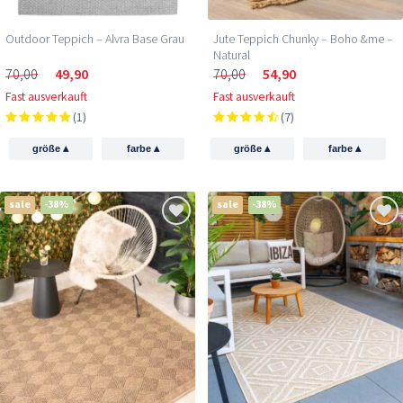
Outdoor Teppich – Alvra Base Grau
Jute Teppich Chunky – Boho &me –
Natural
70,00
49,90
70,00
54,90
Fast ausverkauft
Fast ausverkauft
(1)
(7)
▴
▴
▴
▴
größe
farbe
größe
farbe
sale
-38%
sale
-38%