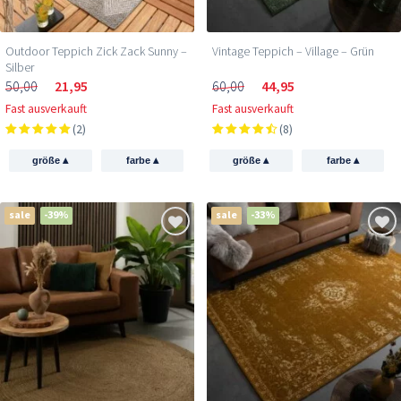
Outdoor Teppich Zick Zack Sunny –
Vintage Teppich – Village – Grün
Silber
50,00
21,95
60,00
44,95
Fast ausverkauft
Fast ausverkauft
(2)
(8)
▴
▴
▴
▴
größe
farbe
größe
farbe
sale
-39%
sale
-33%