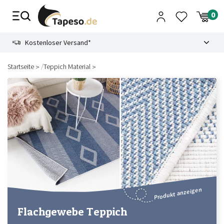
Zusammenbruch
9.3
Kostenloser Versand*
/
Startseite
Teppich Material
Produkt anzeigen
Flachgewebe Teppich