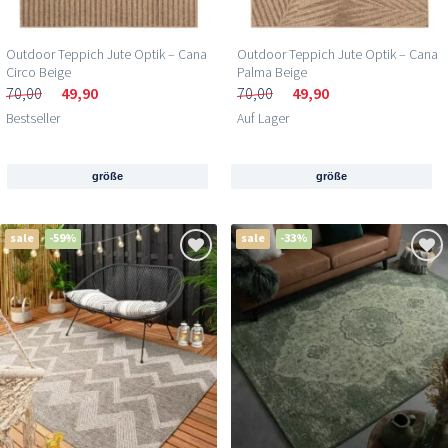
Outdoor Teppich Jute Optik – Cana
Outdoor Teppich Jute Optik – Cana
Circo Beige
Palma Beige
70,00
49,90
70,00
49,90
Bestseller
Auf Lager
größe
größe
sale
-59%
sale
-33%