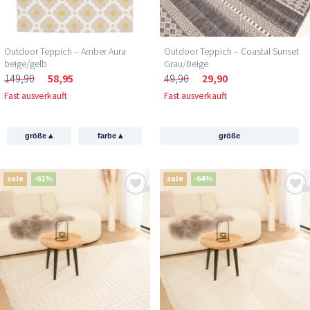
Outdoor Teppich – Amber Aura
Outdoor Teppich – Coastal Sunset
beige/gelb
Grau/Beige
149,90
58,95
49,90
29,90
Fast ausverkauft
Fast ausverkauft
▴
▴
größe
farbe
größe
sale
-61%
sale
-64%