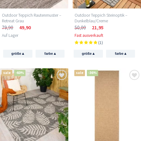
Outdoor Teppich Rautenmuster –
Outdoor Teppich Steinoptik –
Retreat Grau
Dunkelblau/Creme
79,90
49,90
50,00
21,95
Auf Lager
Fast ausverkauft
(1)
▴
▴
▴
▴
größe
farbe
größe
farbe
sale
-60%
sale
-36%