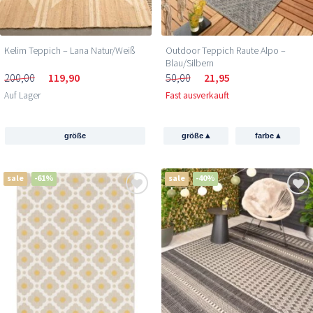
Kelim Teppich – Lana Natur/Weiß
Outdoor Teppich Raute Alpo –
Blau/Silbern
200,00
119,90
50,00
21,95
Auf Lager
Fast ausverkauft
▴
▴
größe
größe
farbe
sale
-61%
sale
-40%