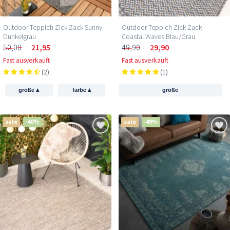
Outdoor Teppich Zick Zack Sunny –
Outdoor Teppich Zick Zack –
Dunkelgrau
Coastal Waves Blau/Grau
50,00
21,95
49,90
29,90
Fast ausverkauft
Fast ausverkauft
(2)
(1)
▴
▴
größe
farbe
größe
sale
-40%
sale
-49%