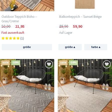
Outdoor Teppich Boho –
Balkonteppich – Sunset Beige
Grau/Creme
50,00
21,95
89,90
59,90
Fast ausverkauft
Auf Lager
(1)
▴
▴
größe
größe
farbe
sale
-59%
sale
-59%