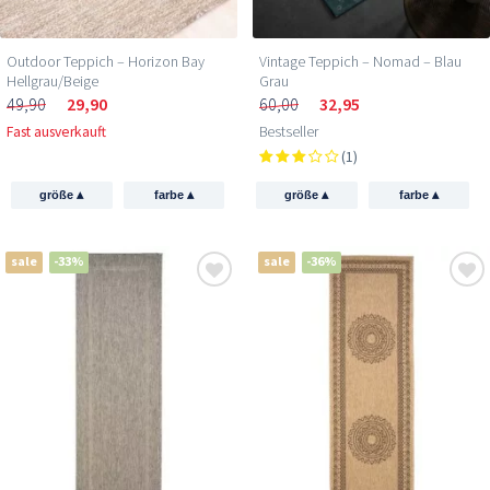
Outdoor Teppich – Horizon Bay
Vintage Teppich – Nomad – Blau
Hellgrau/Beige
Grau
49,90
29,90
60,00
32,95
Fast ausverkauft
Bestseller
(1)
▴
▴
▴
▴
größe
farbe
größe
farbe
sale
-33%
sale
-36%