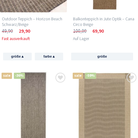
Outdoor Teppich – Horizon Beach
Balkonteppich in Jute Optik – Cana
Schwarz/Beige
Circo Beige
49,90
29,90
100,00
69,90
Fast ausverkauft
Auf Lager
▴
▴
größe
farbe
größe
sale
-36%
sale
-59%