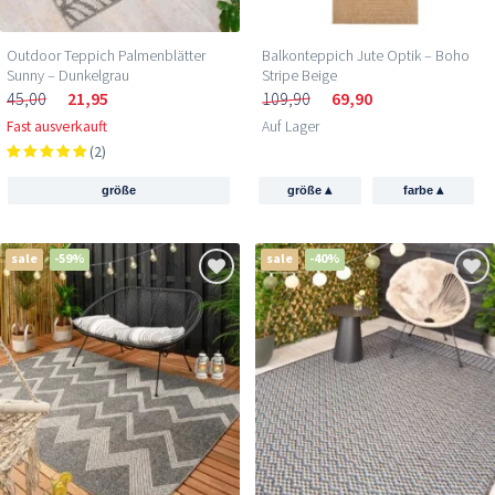
Outdoor Teppich Palmenblätter
Balkonteppich Jute Optik – Boho
Sunny – Dunkelgrau
Stripe Beige
45,00
21,95
109,90
69,90
Fast ausverkauft
Auf Lager
(2)
▴
▴
größe
größe
farbe
sale
-59%
sale
-40%