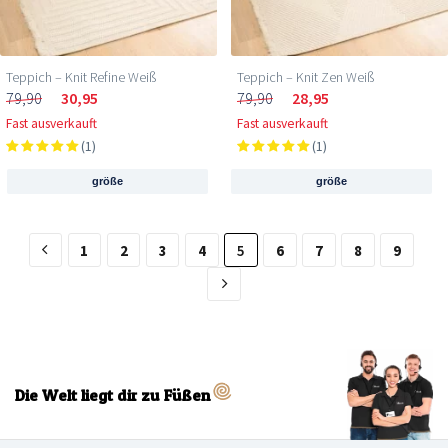
Teppich – Knit Refine Weiß
Teppich – Knit Zen Weiß
79,90
30,95
79,90
28,95
Fast ausverkauft
Fast ausverkauft
(1)
(1)
größe
größe
1
2
3
4
5
6
7
8
9
Die Welt liegt dir zu Füßen