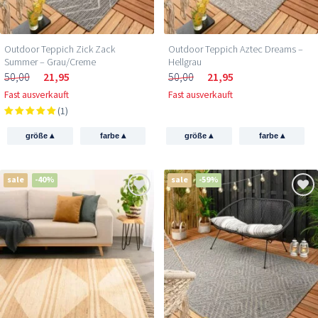
Outdoor Teppich Zick Zack
Outdoor Teppich Aztec Dreams –
Summer – Grau/Creme
Hellgrau
50,00
21,95
50,00
21,95
Fast ausverkauft
Fast ausverkauft
(1)
▴
▴
▴
▴
größe
farbe
größe
farbe
sale
-40%
sale
-59%