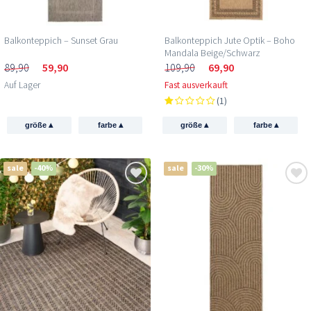
Balkonteppich – Sunset Grau
Balkonteppich Jute Optik – Boho
Mandala Beige/Schwarz
89,90
59,90
109,90
69,90
Auf Lager
Fast ausverkauft
(1)
▴
▴
▴
▴
größe
farbe
größe
farbe
sale
-40%
sale
-30%