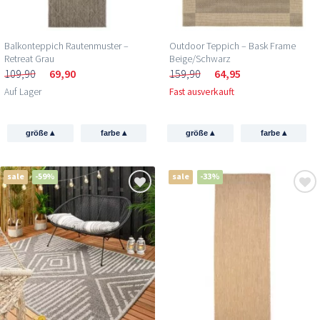
Balkonteppich Rautenmuster –
Outdoor Teppich – Bask Frame
Retreat Grau
Beige/Schwarz
109,90
69,90
159,90
64,95
Auf Lager
Fast ausverkauft
▴
▴
▴
▴
größe
farbe
größe
farbe
sale
-59%
sale
-33%