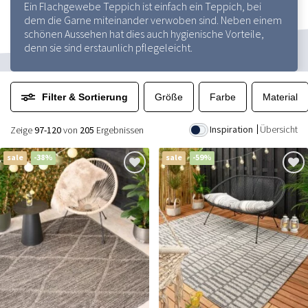
Ein Flachgewebe Teppich ist einfach ein Teppich, bei
dem die Garne miteinander verwoben sind. Neben einem
schönen Aussehen hat dies auch hygienische Vorteile,
denn sie sind erstaunlich pflegeleicht.
Filter & Sortierung
Größe
Farbe
Material
Inspiration
Übersicht
Zeige
97-120
von
205
Ergebnissen
sale
-38%
sale
-59%