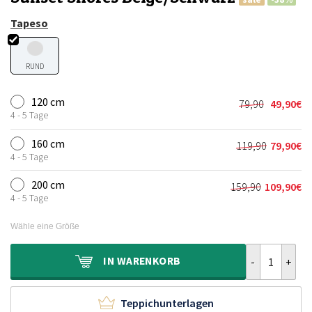
Tapeso
RUND
120 cm
79,90
49,90
€
Ursprünglic
Aktueller
4 - 5 Tage
Preis
Preis
war:
ist:
160 cm
119,90
79,90
€
Ursprünglic
Aktueller
79,90€
49,90€.
4 - 5 Tage
Preis
Preis
war:
ist:
200 cm
159,90
109,90
€
Ursprünglich
Aktueller
119,90€
79,90€.
4 - 5 Tage
Preis
Preis
war:
ist:
Wähle eine Größe
159,90€
109,90€.
Outdoor Teppi
IN
WARENKORB
Teppichunterlagen