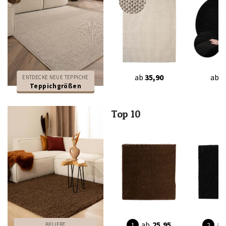
ab
35,90
ab
3
ENTDECKE NEUE TEPPICHE
Teppichgrößen
Top 10
ab
25,95
ab
BELIEBT