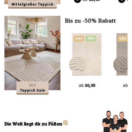
Mittelgroßer Teppich
Bis zu -50% Rabatt
sale
-56%
sale
ab
30,95
ab
3
SALE
Teppich Sale
Die Welt liegt dir zu Füßen