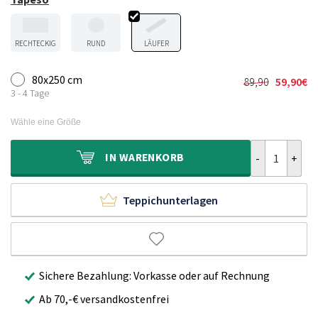
RECHTECKIG
RUND
LÄUFER
80x250 cm
89,90
59,90
€
Ursprünglic
Aktueller
3 - 4 Tage
Preis
Preis
war:
ist:
Wähle eine Größe
89,90€
59,90€.
Balkonteppich
IN
WARENKORB
Teppichunterlagen
Sichere Bezahlung: Vorkasse oder auf Rechnung
Ab 70,-€ versandkostenfrei