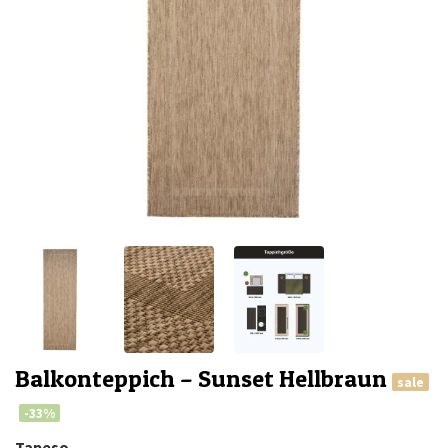
Balkonteppich – Sunset Hellbraun
sale
-33%
Tapeso