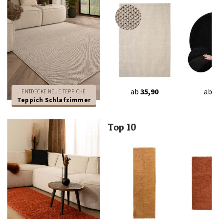
ab
35,90
ab
3
ENTDECKE NEUE TEPPICHE
Teppich Schlafzimmer
Top 10