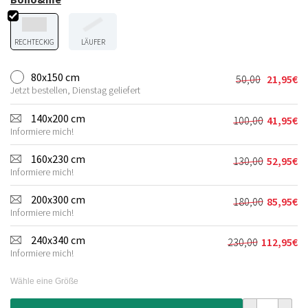
RECHTECKIG
LÄUFER
80x150 cm
50,00
21,95
€
Ursprünglic
Aktueller
Jetzt bestellen, Dienstag geliefert
Preis
Preis
war:
ist:
140x200 cm
100,00
41,95
€
Ursprünglic
Aktueller
50,00€
21,95€.
Informiere mich!
Preis
Preis
war:
ist:
160x230 cm
130,00
52,95
€
Ursprünglic
Aktueller
100,00€
41,95€.
Informiere mich!
Preis
Preis
war:
ist:
200x300 cm
180,00
85,95
€
Ursprünglic
Aktueller
130,00€
52,95€.
Informiere mich!
Preis
Preis
war:
ist:
240x340 cm
230,00
112,95
€
Ursprünglich
Aktueller
180,00€
85,95€.
Informiere mich!
Preis
Preis
war:
ist:
Wähle eine Größe
230,00€
112,95€.
Outdoor Teppi