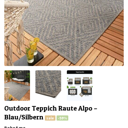
Outdoor Teppich Raute Alpo –
Blau/Silbern
sale
-59%
Boho&me