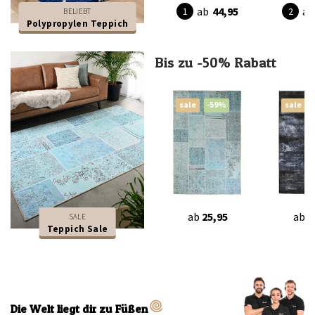
ab
44,95
ab
BELIEBT
Polypropylen Teppich
Bis zu -50% Rabatt
sale
-59%
sale
ab
25,95
ab
2
SALE
Teppich Sale
Die Welt liegt dir zu Füßen