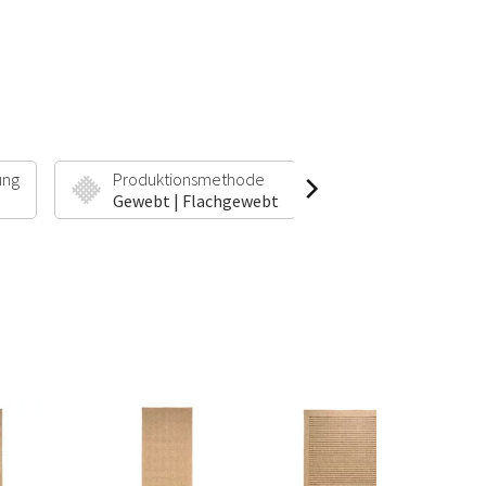
ung
Produktionsmethode
Florhöhe & Gew
Gewebt | Flachgewebt
5 mm | 1100 g