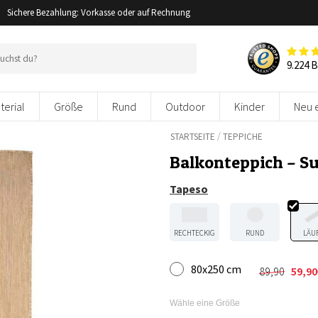
Sichere Bezahlung: Vorkasse oder auf Rechnung
9.224 
terial
Größe
Rund
Outdoor
Kinder
Neu 
/
STARTSEITE
TEPPICHE
Balkonteppich – S
Tapeso
RECHTECKIG
RUND
LÄU
80x250 cm
89,90
59,90
Ursprüngl
Aktueller
Preis
Preis
war:
ist:
Wähle eine Größe