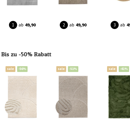
ab
49,90
ab
49,90
ab
4
Bis zu -50% Rabatt
sale
-56%
sale
-51%
sale
-41%