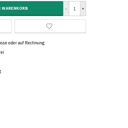
Balkonteppich - Sunset Beige Me
N
WARENKORB
asse oder auf Rechnung
ei
g