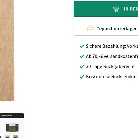
89,90€
59,90€.
IN
DE
Teppichunterlagen
Sichere Bezahlung: Vork
Ab 70,-€ versandkostenfr
30 Tage Rückgaberecht
Kostenlose Rücksendun