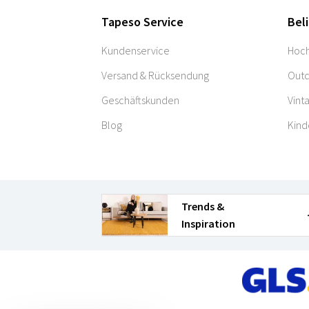
Tapeso Service
Bel
Kundenservice
Hoch
Versand & Rücksendung
Outd
Geschäftskunden
Vint
Blog
Kind
Trends &
Inspiration