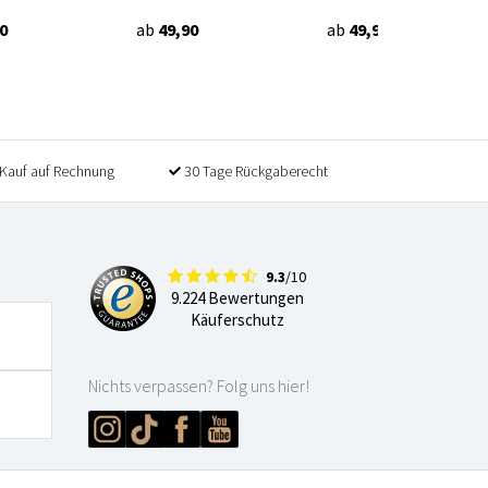
0
ab
49,90
ab
49,90
Kauf auf Rechnung
30 Tage Rückgaberecht
9.3
/10
9.224 Bewertungen
Käuferschutz
Nichts verpassen? Folg uns hier!