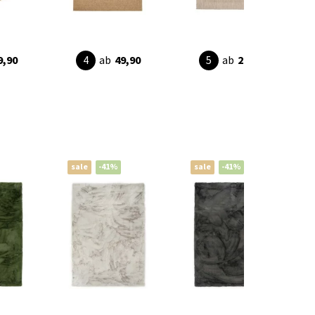
9,90
ab
49,90
ab
24,90
sale
-41%
sale
-41%