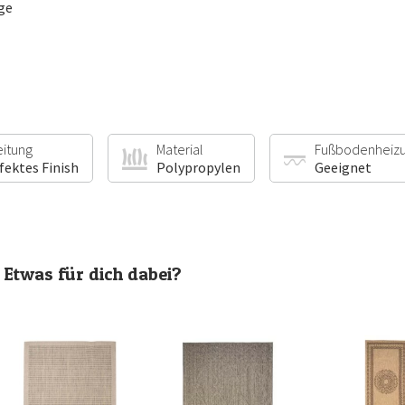
ge
eitung
Material
Fußbodenheiz
fektes Finish
Polypropylen
Geeignet
Etwas für dich dabei?