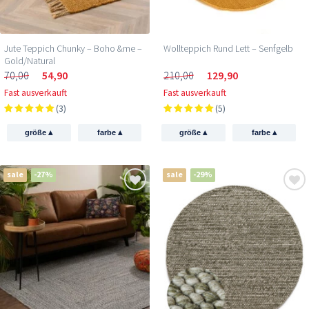
Jute Teppich Chunky – Boho &me –
Wollteppich Rund Lett – Senfgelb
Gold/Natural
70,00
54,90
210,00
129,90
Fast ausverkauft
Fast ausverkauft
(3)
(5)
▴
▴
▴
▴
größe
farbe
größe
farbe
sale
-27%
sale
-29%