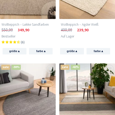
Wollteppich – Løkke Sandfarben
Wollteppich – Agder Weiß
550,00
349,90
400,00
239,90
Bestseller
Auf Lager
(6)
▴
▴
▴
▴
größe
farbe
größe
farbe
sale
-38%
sale
-42%