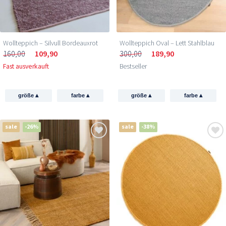
Wollteppich – Silvull Bordeauxrot
Wollteppich Oval – Lett Stahlblau
160,00
109,90
300,00
189,90
Fast ausverkauft
Bestseller
▴
▴
▴
▴
größe
farbe
größe
farbe
sale
-26%
sale
-38%