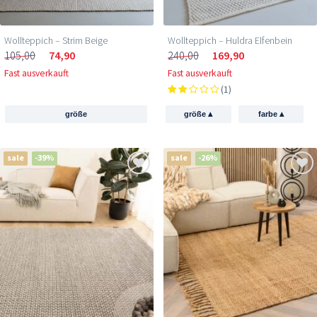
Wollteppich – Strim Beige
Wollteppich – Huldra Elfenbein
105,00
74,90
240,00
169,90
Fast ausverkauft
Fast ausverkauft
(1)
▴
▴
größe
größe
farbe
sale
-39%
sale
-26%