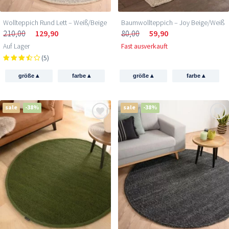
Wollteppich Rund Lett – Weiß/Beige
Baumwollteppich – Joy Beige/Weiß
210,00
129,90
80,00
59,90
Auf Lager
Fast ausverkauft
(5)
▴
▴
▴
▴
größe
farbe
größe
farbe
sale
-38%
sale
-38%