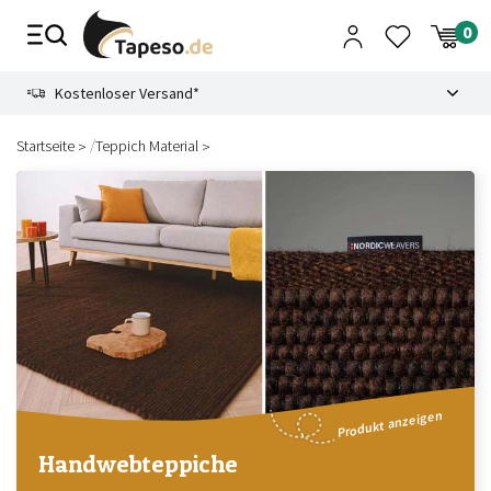
Zusammenbruch
9.3
Kostenloser Versand*
/
Startseite
Teppich Material
Produkt anzeigen
Handwebteppiche