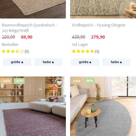
Baumwollteppich Quadratisch –
Wollteppich – Hyssing Olivgrün
Joy Beige/Weiß
100,00
69,90
439,90
279,90
Bestseller
Auf Lager
(5)
(3)
▴
▴
▴
▴
größe
farbe
größe
farbe
sale
-31%
sale
-38%