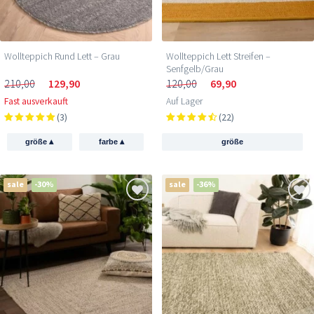
Wollteppich Rund Lett – Grau
Wollteppich Lett Streifen –
Senfgelb/Grau
210,00
129,90
120,00
69,90
Fast ausverkauft
Auf Lager
(3)
(22)
▴
▴
größe
farbe
größe
sale
-30%
sale
-36%