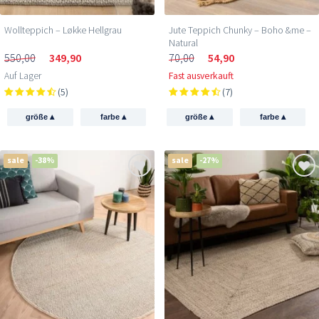
Wollteppich – Løkke Hellgrau
Jute Teppich Chunky – Boho &me –
Natural
550,00
349,90
70,00
54,90
Auf Lager
Fast ausverkauft
(5)
(7)
▴
▴
▴
▴
größe
farbe
größe
farbe
sale
-38%
sale
-27%