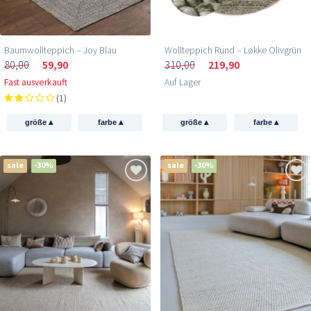
Baumwollteppich – Joy Blau
Wollteppich Rund – Løkke Olivgrün
80,00
59,90
310,00
219,90
Fast ausverkauft
Auf Lager
(1)
▴
▴
▴
▴
größe
farbe
größe
farbe
sale
-30%
sale
-30%