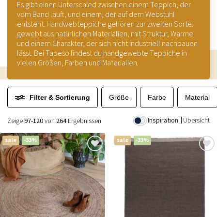
Es gibt einen Unterschied zwischen einem Teppich, der
vom Band läuft, und einem, der auf dem Webstuhl
entsteht. Handwebteppiche gehören zur zweiten Sorte:
gewebt aus natürlichen Materialien, mit Struktur, Wärme
und einem Charakter, der sich nicht industriell nachbauen
lässt. Bei Tapeso findest du handgewebte Teppiche in
vielen Größen, Farben und Materialien.
Filter & Sortierung
Größe
Farbe
Material
Inspiration
Übersicht
Zeige
97-120
von
264
Ergebnissen
sale
-33%
sale
-33%