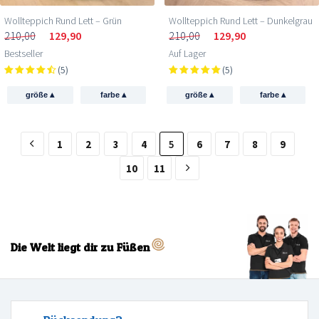
Wollteppich Rund Lett – Grün
Wollteppich Rund Lett – Dunkelgrau
210,00
129,90
210,00
129,90
Bestseller
Auf Lager
(5)
(5)
▴
▴
▴
▴
größe
farbe
größe
farbe
1
2
3
4
5
6
7
8
9
10
11
Die Welt liegt dir zu Füßen