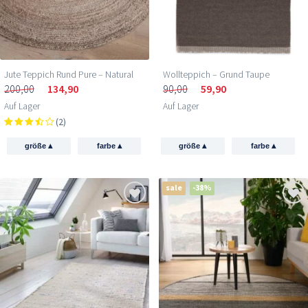
Jute Teppich Rund Pure – Natural
Wollteppich – Grund Taupe
200,00
134,90
90,00
59,90
Auf Lager
Auf Lager
(2)
▴
▴
▴
▴
größe
farbe
größe
farbe
sale
-38%