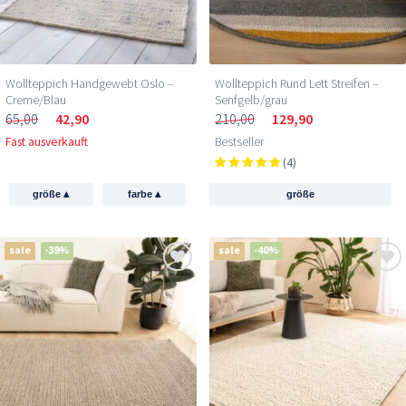
Wollteppich Handgewebt Oslo –
Wollteppich Rund Lett Streifen –
Creme/Blau
Senfgelb/grau
65,00
42,90
210,00
129,90
Fast ausverkauft
Bestseller
(4)
▴
▴
größe
farbe
größe
sale
-39%
sale
-40%