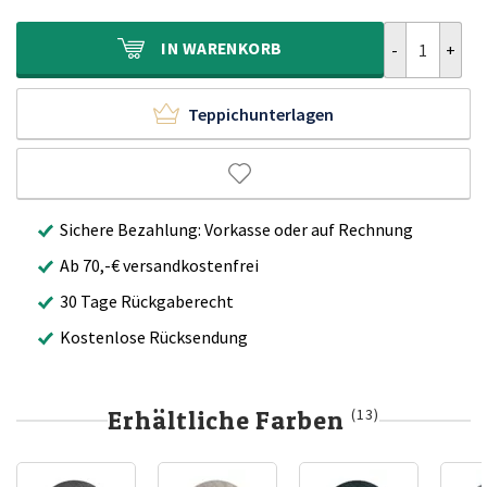
1.120,00€
699,90€.
Wollteppich R
IN
WARENKORB
Teppichunterlagen
Sichere Bezahlung: Vorkasse oder auf Rechnung
Ab 70,-€ versandkostenfrei
30 Tage Rückgaberecht
Kostenlose Rücksendung
Erhältliche Farben
(13)