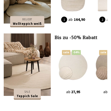
ab
164,90
ab
BELIEBT
Wollteppich weiß
Bis zu -50% Rabatt
sale
-54%
sale
ab
27,95
ab
2
SALE
Teppich Sale