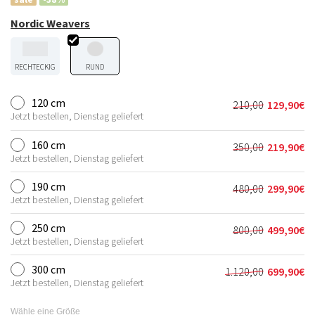
Nordic Weavers
RECHTECKIG
RUND
120 cm
210,00
129,90
€
Ursprünglich
Aktueller
Jetzt bestellen, Dienstag geliefert
Preis
Preis
war:
ist:
160 cm
350,00
219,90
€
Ursprünglich
Aktueller
210,00€
129,90€.
Jetzt bestellen, Dienstag geliefert
Preis
Preis
war:
ist:
190 cm
480,00
299,90
€
Ursprünglich
Aktueller
350,00€
219,90€.
Jetzt bestellen, Dienstag geliefert
Preis
Preis
war:
ist:
250 cm
800,00
499,90
€
Ursprünglich
Aktueller
480,00€
299,90€.
Jetzt bestellen, Dienstag geliefert
Preis
Preis
war:
ist:
300 cm
1.120,00
699,90
€
Ursprüngliche
Aktueller
800,00€
499,90€.
Jetzt bestellen, Dienstag geliefert
Preis
Preis
war:
ist:
Wähle eine Größe