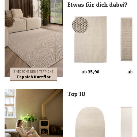
Etwas für dich dabei?
ab
35,90
ab
2
ENTDECKE NEUE TEPPICHE
Teppich Kurzflor
Top 10