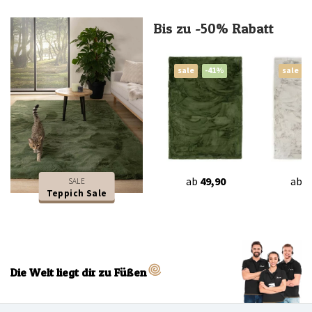
Bis zu -50% Rabatt
sale
-41%
sale
ab
49,90
ab
4
SALE
Teppich Sale
Die Welt liegt dir zu Füßen