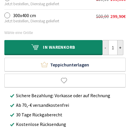
Ursprünglich
Aktueller
290,00€
159,90€.
Jetzt bestellen, Dienstag geliefert
Preis
Preis
war:
ist:
300x400 cm
500,00
299,90
€
Ursprünglich
Aktueller
350,00€
199,90€.
Jetzt bestellen, Dienstag geliefert
Preis
Preis
war:
ist:
Wähle eine Größe
500,00€
299,90€.
Baumwollteppi
IN
WARENKORB
Teppichunterlagen
Sichere Bezahlung: Vorkasse oder auf Rechnung
Ab 70,-€ versandkostenfrei
30 Tage Rückgaberecht
Kostenlose Rücksendung