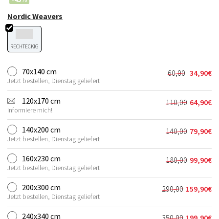
Nordic Weavers
RECHTECKIG
70x140 cm
60,00
34,90
€
Ursprünglic
Aktueller
Jetzt bestellen, Dienstag geliefert
Preis
Preis
war:
ist:
120x170 cm
110,00
64,90
€
Ursprünglic
Aktueller
60,00€
34,90€.
Informiere mich!
Preis
Preis
war:
ist:
140x200 cm
140,00
79,90
€
Ursprünglic
Aktueller
110,00€
64,90€.
Jetzt bestellen, Dienstag geliefert
Preis
Preis
war:
ist:
160x230 cm
180,00
99,90
€
Ursprünglic
Aktueller
140,00€
79,90€.
Jetzt bestellen, Dienstag geliefert
Preis
Preis
war:
ist:
200x300 cm
290,00
159,90
€
Ursprünglich
Aktueller
180,00€
99,90€.
Jetzt bestellen, Dienstag geliefert
Preis
Preis
war:
ist:
240x340 cm
350,00
199,90
€