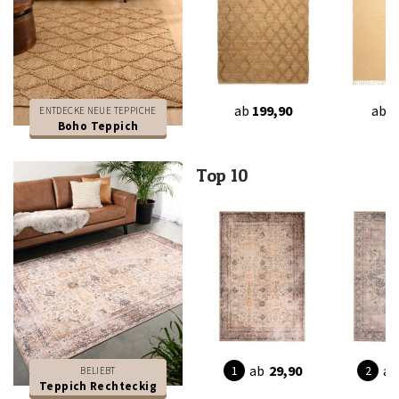
ab
199,90
ab
6
ENTDECKE NEUE TEPPICHE
Boho Teppich
Top 10
ab
29,90
ab
BELIEBT
Teppich Rechteckig