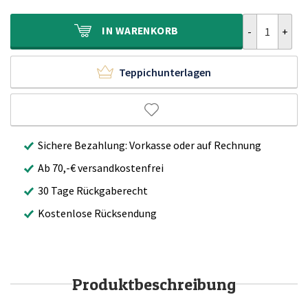
300,00€
199,90€.
Vintage Teppi
IN
WARENKORB
Teppichunterlagen
Sichere Bezahlung: Vorkasse oder auf Rechnung
Ab 70,-€ versandkostenfrei
30 Tage Rückgaberecht
Kostenlose Rücksendung
Produktbeschreibung