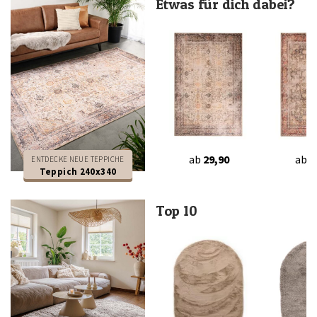
Etwas für dich dabei?
ab
29,90
ab
2
ENTDECKE NEUE TEPPICHE
Teppich 240x340
Top 10