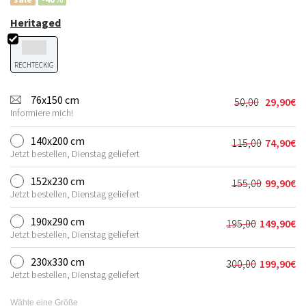
Heritaged
RECHTECKIG
76x150 cm
50,00
29,90
€
Ursprünglic
Aktueller
Informiere mich!
Preis
Preis
war:
ist:
140x200 cm
115,00
74,90
€
Ursprünglic
Aktueller
50,00€
29,90€.
Jetzt bestellen, Dienstag geliefert
Preis
Preis
war:
ist:
152x230 cm
155,00
99,90
€
Ursprünglic
Aktueller
115,00€
74,90€.
Jetzt bestellen, Dienstag geliefert
Preis
Preis
war:
ist:
190x290 cm
195,00
149,90
€
Ursprünglich
Aktueller
155,00€
99,90€.
Jetzt bestellen, Dienstag geliefert
Preis
Preis
war:
ist:
230x330 cm
300,00
199,90
€
Ursprünglich
Aktueller
195,00€
149,90€.
Jetzt bestellen, Dienstag geliefert
Preis
Preis
war:
ist:
Wähle eine Größe