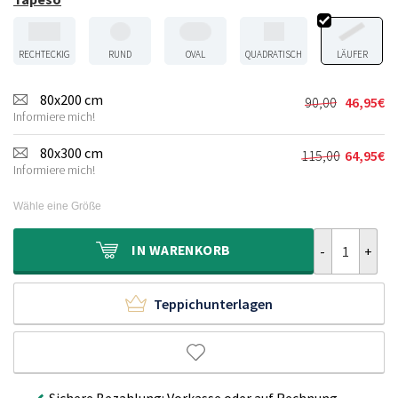
RECHTECKIG
RUND
OVAL
QUADRATISCH
LÄUFER
80x200 cm
90,00
46,95
€
Ursprünglic
Aktueller
Informiere mich!
Preis
Preis
war:
ist:
80x300 cm
115,00
64,95
€
Ursprünglic
Aktueller
90,00€
46,95€.
Informiere mich!
Preis
Preis
war:
ist:
Wähle eine Größe
115,00€
64,95€.
Hochflor Läuf
IN
WARENKORB
Teppichunterlagen
Sichere Bezahlung: Vorkasse oder auf Rechnung