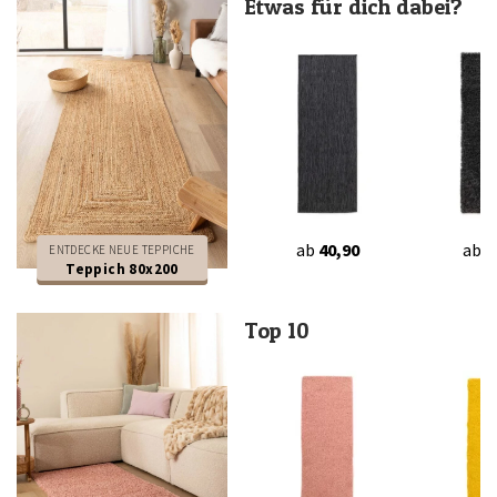
Etwas für dich dabei?
ab
40,90
ab
4
ENTDECKE NEUE TEPPICHE
Teppich 80x200
Top 10