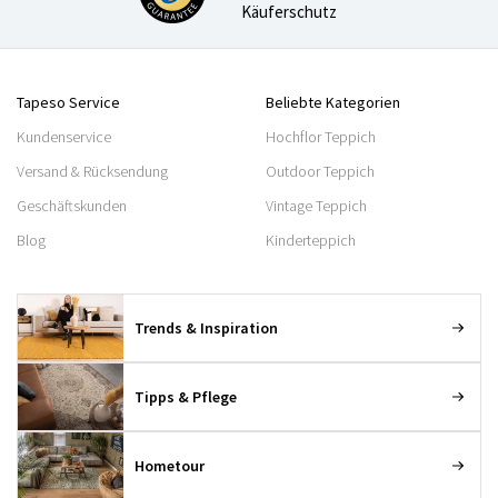
Käuferschutz
Tapeso Service
Beliebte Kategorien
Kundenservice
Hochflor Teppich
Versand & Rücksendung
Outdoor Teppich
Geschäftskunden
Vintage Teppich
Blog
Kinderteppich
Trends & Inspiration
Tipps & Pflege
Hometour