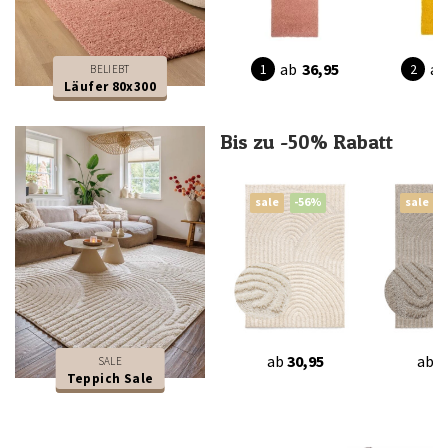
ab
36,95
ab
BELIEBT
Läufer 80x300
Bis zu -50% Rabatt
sale
-56%
sale
ab
30,95
ab
3
SALE
Teppich Sale