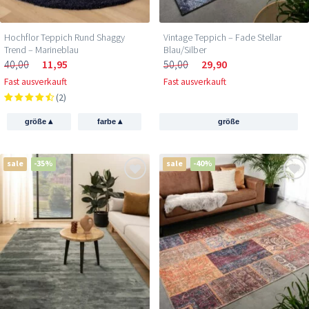
Hochflor Teppich Rund Shaggy
Vintage Teppich – Fade Stellar
Trend – Marineblau
Blau/Silber
40,00
11,95
50,00
29,90
Fast ausverkauft
Fast ausverkauft
(2)
▴
▴
größe
farbe
größe
sale
-35%
sale
-40%