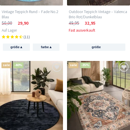
Vintage Teppich Rund – Fade No.2
Outdoor Teppich Vintage – Valenca
Blau
Brio Rot/Dunkelblau
50,00
29,90
49,95
32,95
Auf Lager
Fast ausverkauft
(11)
▴
▴
größe
farbe
größe
sale
-40%
sale
-35%