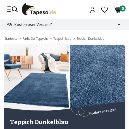
Zusammenbruch
9.3
Kostenloser Versand*
Startseite
Farbe Des Teppichs
Teppich Blau
Teppich Dunkelblau
Produkt anzeigen
Teppich Dunkelblau