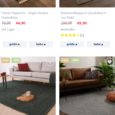
Perser Teppiche – Regal Ariadne
Baumwollteppich Quadratisch –
Dunkelblau
Joy Multi
70,00
44,90
100,00
69,90
Auf Lager
Bestseller
(1)
▴
▴
▴
▴
größe
farbe
größe
farbe
sale
-42%
sale
-26%