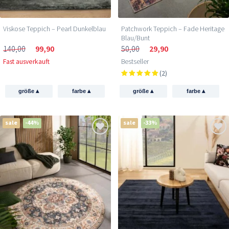
Viskose Teppich – Pearl Dunkelblau
Patchwork Teppich – Fade Heritage
Blau/Bunt
140,00
99,90
50,00
29,90
Fast ausverkauft
Bestseller
(2)
▴
▴
▴
▴
größe
farbe
größe
farbe
sale
-44%
sale
-33%