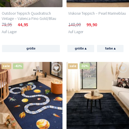
Outdoor Teppich Quadratisch
Viskose Teppich – Pearl Marineblau
Vintage – Valenca Fino Gold/Blau
79,95
44,95
140,00
99,90
Auf Lager
Auf Lager
▴
▴
größe
größe
farbe
sale
-41%
sale
-32%