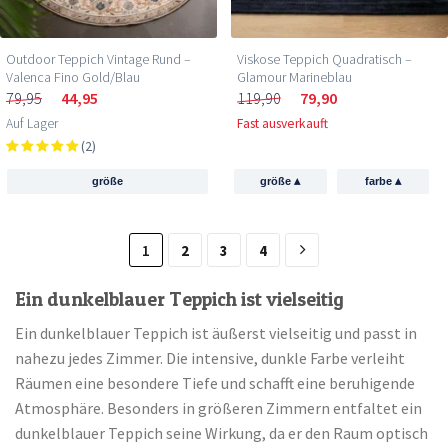
Outdoor Teppich Vintage Rund –
Viskose Teppich Quadratisch –
Valenca Fino Gold/Blau
Glamour Marineblau
79,95
44,95
119,90
79,90
Auf Lager
Fast ausverkauft
(2)
▴
▴
größe
größe
farbe
1
2
3
4
Ein dunkelblauer Teppich ist vielseitig
Ein dunkelblauer Teppich ist äußerst vielseitig und passt in
nahezu jedes Zimmer. Die intensive, dunkle Farbe verleiht
Räumen eine besondere Tiefe und schafft eine beruhigende
Atmosphäre. Besonders in größeren Zimmern entfaltet ein
dunkelblauer Teppich seine Wirkung, da er den Raum optisch