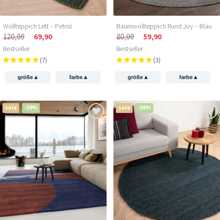
Wollteppich Lett – Petrol
Baumwollteppich Rund Joy – Blau
120,00
69,90
80,00
59,90
Bestseller
Bestseller
(7)
(3)
▴
▴
▴
▴
größe
farbe
größe
farbe
sale
-29%
sale
-38%