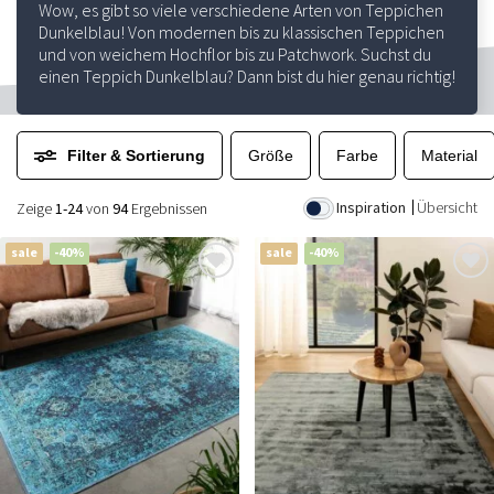
Wow, es gibt so viele verschiedene Arten von Teppichen
Dunkelblau! Von modernen bis zu klassischen Teppichen
und von weichem Hochflor bis zu Patchwork. Suchst du
einen Teppich Dunkelblau? Dann bist du hier genau richtig!
Filter & Sortierung
Größe
Farbe
Material
Inspiration
Übersicht
Zeige
1-24
von
94
Ergebnissen
sale
-40%
sale
-40%