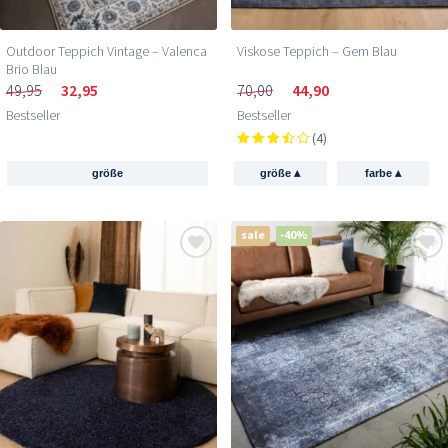
Outdoor Teppich Vintage – Valenca
Viskose Teppich – Gem Blau
Brio Blau
49,95
32,95
70,00
44,90
Bestseller
Bestseller
(4)
▴
▴
größe
größe
farbe
sale
-40%