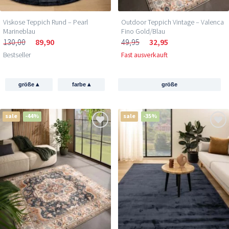
Viskose Teppich Rund – Pearl
Outdoor Teppich Vintage – Valenca
Marineblau
Fino Gold/Blau
130,00
89,90
49,95
32,95
Bestseller
Fast ausverkauft
▴
▴
größe
farbe
größe
sale
-44%
sale
-35%