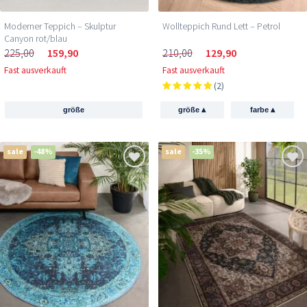
Moderner Teppich – Skulptur
Wollteppich Rund Lett – Petrol
Canyon rot/blau
225,00
159,90
210,00
129,90
Fast ausverkauft
Fast ausverkauft
(2)
▴
▴
größe
größe
farbe
sale
-48%
sale
-35%