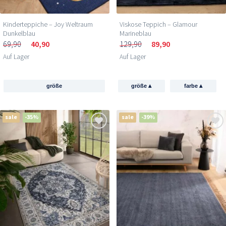
Kinderteppiche – Joy Weltraum
Viskose Teppich – Glamour
Dunkelblau
Marineblau
69,90
40,90
129,90
89,90
Auf Lager
Auf Lager
▴
▴
größe
größe
farbe
sale
-35%
sale
-39%