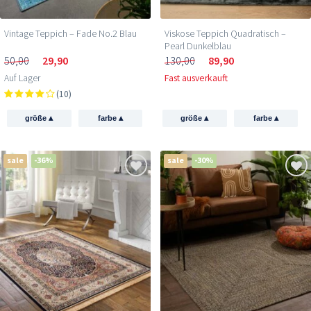
Vintage Teppich – Fade No.2 Blau
Viskose Teppich Quadratisch –
Pearl Dunkelblau
50,00
29,90
130,00
89,90
Auf Lager
Fast ausverkauft
(10)
▴
▴
▴
▴
größe
farbe
größe
farbe
sale
-36%
sale
-30%